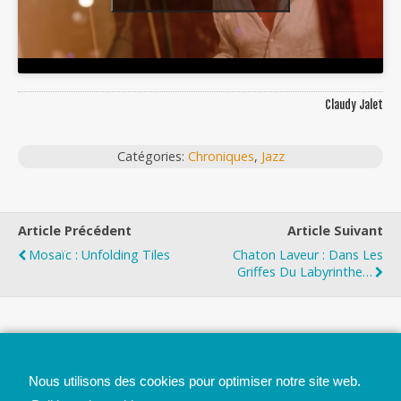
Claudy Jalet
Catégories:
Chroniques
,
Jazz
Article Précédent
Article Suivant
Mosaïc : Unfolding Tiles
Chaton Laveur : Dans Les
Griffes Du Labyrinthe…
Top
Nous utilisons des cookies pour optimiser notre site web.
Mobile
Bureau