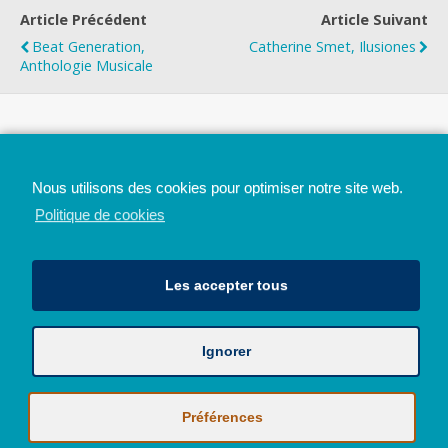
Article Précédent
Article Suivant
Beat Generation,
Catherine Smet, Ilusiones
Anthologie Musicale
Top
Nous utilisons des cookies pour optimiser notre site web.
Mobile
Bureau
Politique de cookies
Les accepter tous
Ignorer
Avec le soutien de la Province de Liège
© 2026 - Tous droits réservés - JazzMania
Politique en matière de confidentialité et de vie privée
|
Politique de
Préférences
cookies (UE)