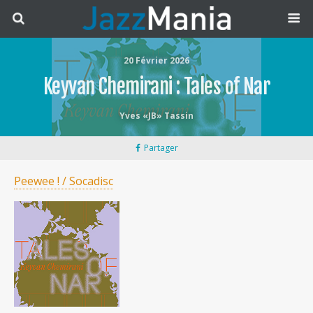
20 Février 2026
Keyvan Chemirani : Tales of Nar
Yves «JB» Tassin
Partager
Peewee ! / Socadisc