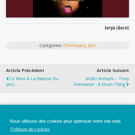
Sergio Liberati
Catégories:
Chroniques
,
Jazz
Article Précédent
Article Suivant
Ce Mois À La Maison Du
Atzko Kohashi – Tony
Jazz…
Overwater : A Drum Thing
Top
Nous utilisons des cookies pour optimiser notre site web.
Mobile
Bureau
Politique de cookies