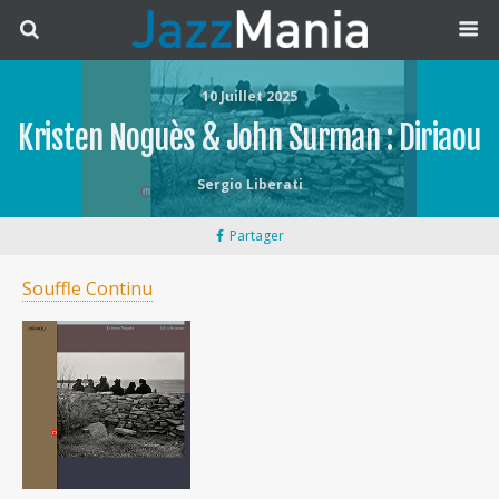
10 Juillet 2025
Kristen Noguès & John Surman : Diriaou
Sergio Liberati
Partager
Souffle Continu