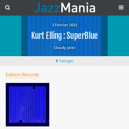
2 Février 2022
Kurt Elling : SuperBlue
Claudy Jalet
Partager
Edition Records