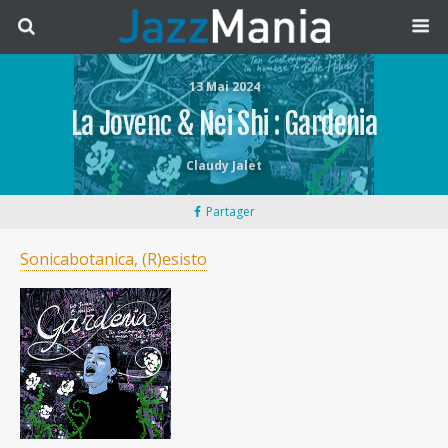
13 Mai 2024
La Jovenc & Nei Shi : Gardenia
Claudy Jalet
Partager
Sonicabotanica, (R)esisto