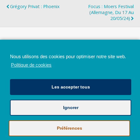
Grégory Privat : Phoenix
Focus : Moers Festival
(Allemagne, Du 17 Au
20/05/24)
Top
Nous utilisons des cookies pour optimiser notre site web.
Mobile
Bureau
Politique de cookies
Les accepter tous
Ignorer
Avec le soutien de la Province de Liège
© 2026 - Tous droits réservés - JazzMania
Politique en matière de confidentialité et de vie privée
|
Politique de
Préférences
cookies (UE)
Hébergé par
Behostings.com