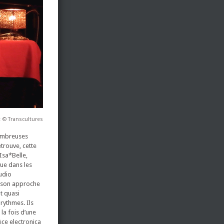
t © Transcultures
nombreuses
trouve, cette
Isa*Belle,
gue dans les
udio
é son approche
t quasi
rythmes. Ils
la fois d’une
ce electronica