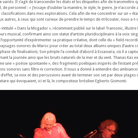
e variés. Il s’agit de transcender les états et les étiquettes afin de transmettre
l, de personnel : « J’essaye d’oublier la manière, le style, le genre. Je n’accorde
 classifications dans mes explorations. Cela afin de me concentrer sur un « éta
ux autres, à ceux qui sont curieux de prendre le temps de m’écouter, nous a-t-il
ntitulé « Dans la Mogador », récemment publié sur le label Transonic, illustre l
rs musical, confirmant ainsi son statut d’artiste pluridisciplinaire à la voix sin
’opportunité d’expérimenter sa pratique créative, dont celle du « field recordi
paysages sonores du Maroc pour créer au total deux albums uniques (l’autre c
phase de finalisation). Son périple l’a conduit d’abord à Essaouira, où il a capt
hmant la journée ainsi que les bruits naturels de la mer et du vent. Thanas Kas 
e une « poésie spontanée », des fragments poétiques inspirés de l’instant prés
ons sonores sans filtre ni correction. Il nous a donné à entendre des ambiance
 d’effet, sa voix et des percussions avant de terminer son set par deux plages
itare qui évoquaient, ici et là, le compositeur brésilien Egberto Gismonti.