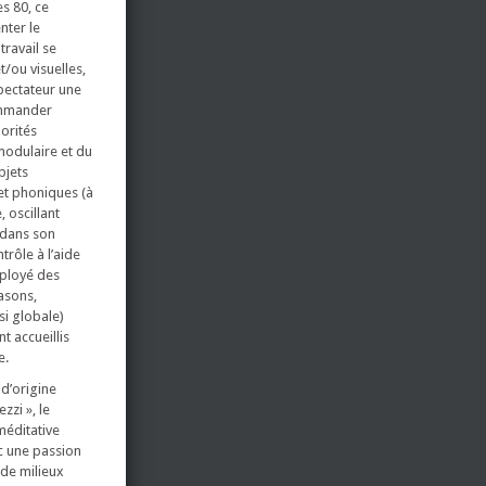
es 80, ce
nter le
ravail se
/ou visuelles,
spectateur une
commander
orités
modulaire et du
bjets
et phoniques (à
 oscillant
s dans son
rôle à l’aide
mployé des
asons,
si globale)
t accueillis
e.
 d’origine
zi », le
méditative
c une passion
 de milieux