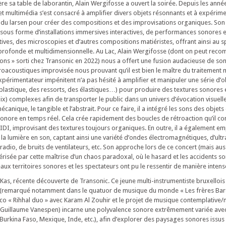
re sa table de laborantin, Alain Wergifosse a ouvert la soirée. Depuis les anné
et multimédia s’est consacré à amplifier divers objets résonnants et à expérime
 du larsen pour créer des compositions et des improvisations organiques. Son t
sous forme d’installations immersives interactives, de performances sonores et
ives, des microscopies et d’autres compositions matiéristes, offrant ainsi au 
 profonde et multidimensionnelle. Au Lac, Alain Wergifosse (dont on peut re
ons » sorti chez Transonic en 2022) nous a offert une fusion audacieuse de son
roacoustiques improvisée nous prouvant qu’il est bien le maître du traitement 
périmentateur impénitent n’a pas hésité à amplifier et manipuler une série d’o
plastique, des ressorts, des élastiques…) pour produire des textures sonores 
ix) complexes afin de transporter le public dans un univers d’évocation visuelle,
écanique, le tangible et l’abstrait. Pour ce faire, il a intégré les sons des objet
onore en temps réel. Cela crée rapidement des boucles de rétroaction qu’il cont
IDI, improvisant des textures toujours organiques. En outre, il a également e
 la lumière en son, captant ainsi une variété d’ondes électromagnétiques, d’ultr
radio, de bruits de ventilateurs, etc. Son approche lors de ce concert (mais aus
risée par cette maîtrise d’un chaos paradoxal, où le hasard et les accidents son
ux territoires sonores et les spectateurs ont pu le ressentir de manière intens
 Kas, récente découverte de Transonic. Ce jeune multi-instrumentiste bruxellois
 (remarqué notamment dans le quatuor de musique du monde « Les frères Barez
o « Rihhal duo » avec Karam Al Zouhir et le projet de musique contemplative/
Guillaume Vanespen) incarne une polyvalence sonore extrêmement variée ave
 Burkina Faso, Mexique, Inde, etc.), afin d’explorer des paysages sonores issus