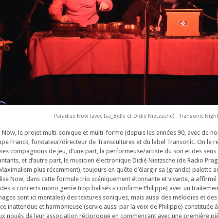
Paradise Now (avec Isa_Belle et Didié Nietzsche) ‐ Transonic Nigh
e Now, le projet multi-sonique et multi-forme (depuis les années 90, avec de 
ppe Franck, fondateur/directeur de Transcultures et du label Transonic. On le re
es compagnons de jeu, d’une part, la performeuse/artiste du son et des sens 
ntants, et d’autre part, le musicien électronique Didié Nietzsche (de Radio Pra
aximalism plus récemment), toujours en quête d’élargir sa (grande) palette a
ise Now, dans cette formule trio scéniquement étonnante et vivante, a affirm
e des « concerts mono genre trop balisés » confirme Philippe) avec un traitemen
mages sont ici mentales) des textures soniques, mais aussi des mélodies et des 
e inattendue et harmonieuse (servie aussi par la voix de Philippe) constituée à 
x noués de leur association réciproque en commençant avec une première piè