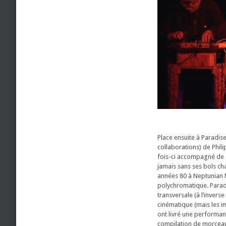
Place ensuite à Paradis
collaborations) de Phili
fois-ci accompagné de s
jamais sans ses bols cha
années 80 à Neptunian M
polychromatique. Parad
transversale (à l’invers
cinématique (mais les i
ont livré une performanc
compilation de morceau