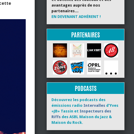
 cette
avantages auprès de nos
partenaires…
EN DEVENANT ADHÉRENT !
PARTENAIRES
PODCASTS
Découvrez les podcasts des
émissions radio
Intervalles
d’Yves
«JB» Tassin et
Inspecteurs des
Riffs
des ASBL Maison du Jazz &
Maison du Rock.