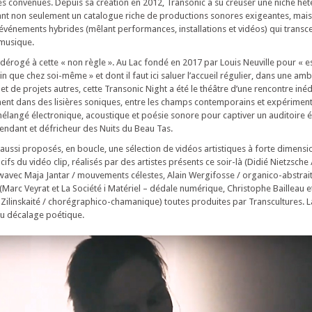
s convenues. Depuis sa création en 2012, Transonic a su creuser une niche hété
ant non seulement un catalogue riche de productions sonores exigeantes, mais
’événements hybrides (mêlant performances, installations et vidéos) qui transc
 musique.
s dérogé à cette « non règle ». Au Lac fondé en 2017 par Louis Neuville pour « 
loin que chez soi-même » et dont il faut ici saluer l’accueil régulier, dans une am
 et de projets autres, cette Transonic Night a été le théâtre d’une rencontre iné
ment dans des lisières soniques, entre les champs contemporains et expérimen
élangé électronique, acoustique et poésie sonore pour captiver un auditoire
pendant et défricheur des Nuits du Beau Tas.
aussi proposés, en boucle, une sélection de vidéos artistiques à forte dimensi
ifs du vidéo clip, réalisés par des artistes présents ce soir-là (Didié Nietzsch
avec Maja Jantar / mouvements célestes, Alain Wergifosse / organico-abstrai
(Marc Veyrat et La Société i Matériel – dédale numérique, Christophe Bailleau et
 Zilinskaité / chorégraphico-chamanique) toutes produites par Transcultures. Là
 au décalage poétique.