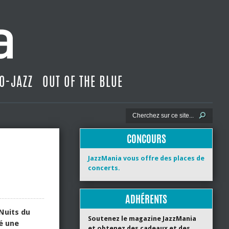
O-JAZZ
OUT OF THE BLUE
CONCOURS
JazzMania vous offre des places de
concerts.
ADHÉRENTS
 Nuits du
Soutenez le magazine JazzMania
é une
et obtenez des cadeaux et des