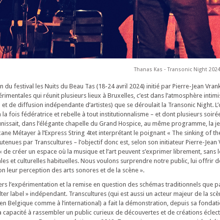
Thanas Kas ‐ Transonic Night 202
 du festival les Nuits du Beau Tas (18-24 avril 2024) initié par Pierre-Jean Vran
imentales qui réunit plusieurs lieux à Bruxelles, c’est dans l’atmosphère intimi
et de diffusion indépendante d’artistes) que se déroulait la Transonic Night. L’
 la fois fédératrice et rebelle à tout institutionnalisme – et dont plusieurs soiré
nissait, dans l’élégante chapelle du Grand Hospice, au même programme, la je
ane Métayer à l’Express String 4tet interprétant le poignant « The sinking of the
utenues par Transcultures – l’objectif donc est, selon son initiateur Pierre-Jean 
 de créer un espace où la musique et l’art peuvent s’exprimer librement, sans l
s et culturelles habituelles. Nous voulons surprendre notre public, lui offrir 
n leur perception des arts sonores et de la scène ».
s l’expérimentation et la remise en question des schémas traditionnels que p
lter label » indépendant. Transcultures (qui est aussi un acteur majeur de la sc
n Belgique comme à l’international) a fait la démonstration, depuis sa fondat
sa capacité à rassembler un public curieux de découvertes et de créations éclec