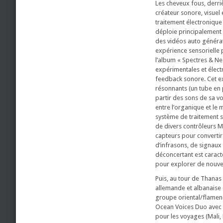
Les cheveux fous, derriè
créateur sonore, visuel 
traitement électronique
déploie principalement 
des vidéos auto générat
expérience sensorielle
l’album « Spectres & Ne
expérimentales et élect
feedback sonore. Cet ex
résonnants (un tube en 
partir des sons de sa vo
entre l’organique et le m
système de traitement s
de divers contrôleurs M
capteurs pour convertir
d’infrasons, de signaux 
déconcertant est caracté
pour explorer de nouvea
Puis, au tour de Thanas
allemande et albanaise
groupe oriental/flamenc
Ocean Voices Duo avec 
pour les voyages (Mali,