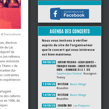
AGENDA DES CONCERTS
4 © Transcultures
Nous vous invitons à vérifier
ken, électron
auprès du site de l’organisateur
ste du Lac
que le concert qui vous intéresse
objectif de
est bien maintenu.
es (on relèvera
une violoniste
ARTHUR POSSING + OZAIN QUINTET +
09/08/26
 Titanic » de
FRANÇOIS VAIANA + UNDER THE REEFS
ORCH. + HOMMAGE À E.S.T. ETC
Vranken (lui-
Gaume Jazz Festival
Rossignol-
es contraintes
Tintiny
des expériences
NO STEAM
13/08/26
Music Village
Bruxelles
artagent
NO STEAM
14/08/26
Music Village
ène des cultures
Bruxelles
ion en 1996, de
tiques
CHAKÂM DUO
18/08/26
Les Polysons