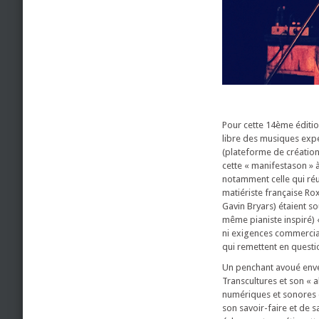
Pour cette 14ème édition
libre des musiques expér
(plateforme de création 
cette « manifestason » à
notamment celle qui réu
matiériste française Rox
Gavin Bryars) étaient so
même pianiste inspiré) «
ni exigences commerciale
qui remettent en questio
Un penchant avoué enver
Transcultures et son « a
numériques et sonores e
son savoir-faire et de 