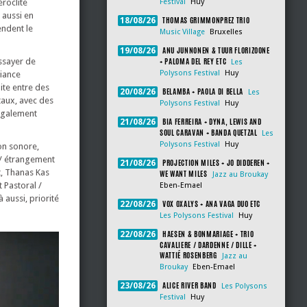
roclite
Festival
Huy
 aussi en
THOMAS GRIMMONPREZ TRIO
18/08/26
endent le
Music Village
Bruxelles
ANU JUNNONEN & TUUR FLORIZOONE
19/08/26
+ PALOMA DEL REY ETC
essayer de
Les
Polysons Festival
Huy
biance
dite entre des
BELAMBA + PAOLA DI BELLA
20/08/26
Les
taux, avec des
Polysons Festival
Huy
 également
BIA FERREIRA + DYNA, LEWIS AND
21/08/26
SOUL CARAVAN + BANDA QUETZAL
Les
Polysons Festival
Huy
on sonore,
e / étrangement
PROJECTION MILES + JO DIDDEREN +
21/08/26
t, Thanas Kas
WE WANT MILES
Jazz au Broukay
 Pastoral /
Eben-Emael
 aussi, priorité
VOX OXALYS + ANA VAGA DUO ETC
22/08/26
Les Polysons Festival
Huy
HAESEN & BONMARIAGE + TRIO
22/08/26
CAVALIERE / DARDENNE / DILLE +
WATTIÉ ROSENBERG
Jazz au
Broukay
Eben-Emael
ALICE RIVER BAND
23/08/26
Les Polysons
Festival
Huy