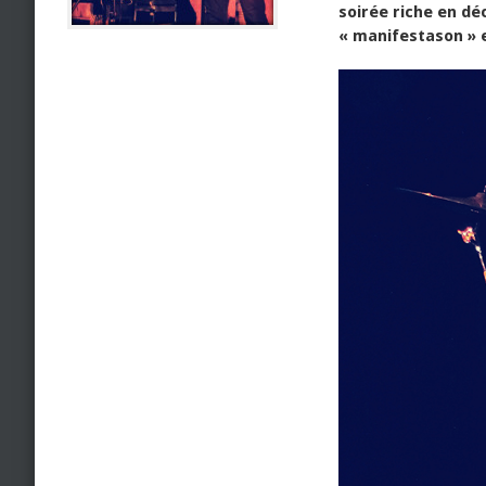
soirée riche en dé
« manifestason » e