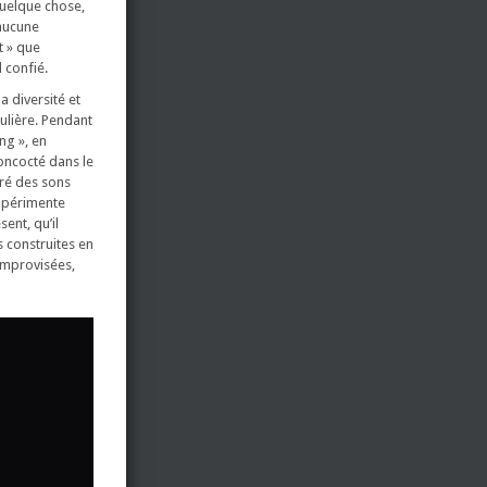
 quelque chose,
 aucune
t » que
 confié.
a diversité et
gulière. Pendant
ng », en
oncocté dans le
uré des sons
expérimente
ent, qu’il
s construites en
 improvisées,