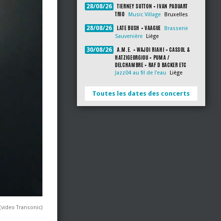
TIERNEY SUTTON + IVAN PADUART
28/08/26
TRIO
Music Village
Bruxelles
LATE BUSH + VAAGUE
28/08/26
Brasserie
Sauvenière
Liège
A.M.E. + WAJDI RIAHI + CASSOL &
30/08/26
HATZIGEORGIOU + PUMA /
DELCHAMBRE + RAF D BACKER ETC
Jazz04 au fil de l'eau
Liège
Toutes les dates des concerts
 (video Transonic)