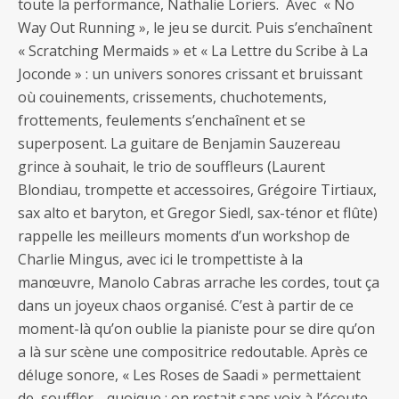
toute la performance, Nathalie Loriers. Avec « No
Way Out Running », le jeu se durcit. Puis s’enchaînent
« Scratching Mermaids » et « La Lettre du Scribe à La
Joconde » : un univers sonores crissant et bruissant
où couinements, crissements, chuchotements,
frottements, feulements s’enchaînent et se
superposent. La guitare de Benjamin Sauzereau
grince à souhait, le trio de souffleurs (Laurent
Blondiau, trompette et accessoires, Grégoire Tirtiaux,
sax alto et baryton, et Gregor Siedl, sax-ténor et flûte)
rappelle les meilleurs moments d’un workshop de
Charlie Mingus, avec ici le trompettiste à la
manœuvre, Manolo Cabras arrache les cordes, tout ça
dans un joyeux chaos organisé. C’est à partir de ce
moment-là qu’on oublie la pianiste pour se dire qu’on
a là sur scène une compositrice redoutable. Après ce
déluge sonore, « Les Roses de Saadi » permettaient
de souffler… quoique : on restait sans voix à l’écoute