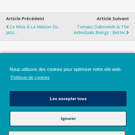
Article Précédent
Article Suivant
Ce Mois À La Maison Du
Tomasz Dabrowski & The
Jazz…
Individuals Beings : Better
Top
Nous utilisons des cookies pour optimiser notre site web.
Mobile
Bureau
Politique de cookies
Les accepter tous
Ignorer
Avec le soutien de la Province de Liège
© 2026 - Tous droits réservés - JazzMania