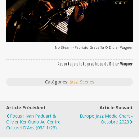
No Steam ‐ Fabrizio Graceffa © Didier Wagner
Reportage photographique de Didier Wagner
Catégories:
Jazz
,
Scènes
Article Précédent
Article Suivant
Focus : Ivan Paduart &
Europe Jazz Media Chart ‐
Olivier Ker Ourio Au Centre
Octobre 2023
Culturel D’Ans (03/11/23)