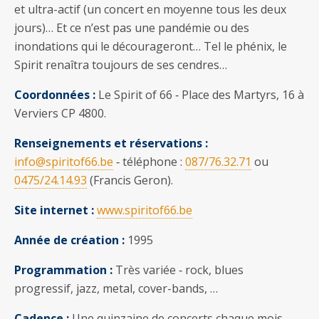
et ultra-actif (un concert en moyenne tous les deux
jours)… Et ce n’est pas une pandémie ou des
inondations qui le décourageront… Tel le phénix, le
Spirit renaîtra toujours de ses cendres…
Coordonnées :
Le Spirit of 66 ‐ Place des Martyrs, 16 à
Verviers CP 4800.
Renseignements et réservations :
info@spiritof66.be
‐ téléphone :
087/76.32.71
ou
0475/24.14.93
(Francis Geron).
Site internet :
www.spiritof66.be
Année de création :
1995
Programmation :
Très variée ‐ rock, blues
progressif, jazz, metal, cover-bands, …
Cadence :
Une quinzaine de concerts chaque mois.