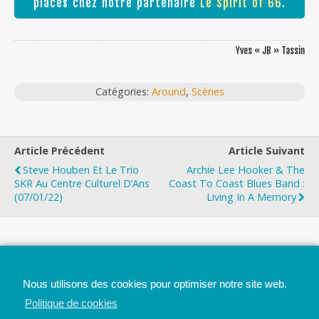
places chez notre partenaire
Le Spirit of 66
.
Yves « JB » Tassin
Catégories:
Around
,
Scènes
Article Précédent
Article Suivant
Steve Houben Et Le Trio
Archie Lee Hooker & The
SKR Au Centre Culturel D’Ans
Coast To Coast Blues Band :
(07/01/22)
Living In A Memory
Top
Nous utilisons des cookies pour optimiser notre site web.
Mobile
Bureau
Politique de cookies