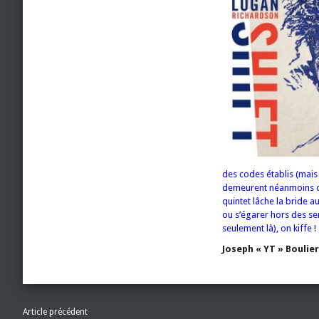
des codes établis (mai
demeurent néanmoins coh
quintet lâche la bride au
ou s’égarer hors des sen
seulement là), on kiffe !
Joseph « YT » Bouli
Article précédent