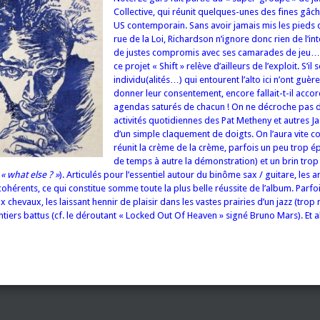
Collective, qui réunit quelques-unes des fines gâch
US contemporain. Sans avoir jamais mis les pieds 
rue de la Loi, Richardson n’ignore donc rien de l’int
de justes compromis avec ses camarades de jeu… 
ce projet « Shift » relève d’ailleurs de l’exploit. S’i
individu(alités…) qui entourent l’alto ici n’ont guère
donner leur consentement, encore fallait-t-il accor
agendas saturés de chacun ! On ne décroche pas d
activités quotidiennes des Pat Metheny et autres 
d’un simple claquement de doigts. On l’aura vite co
réunit la crème de la crème, parfois un peu trop ép
de temps à autre la démonstration) et un brin tro
s
« what else ? »
). Articulés pour l’essentiel autour du binôme sax / guitare, les
érents, ce qui constitue somme toute la plus belle réussite de l’album. Parfo
x chevaux, les laissant hennir de plaisir dans les vastes prairies d’un jazz (trop
tiers battus (cf. le déroutant « Locked Out Of Heaven » signé Bruno Mars). Et al
er