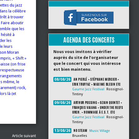
ettes du jazz
dans la célèbre
érêt à trouver
Faire aboutir
l semble que les
 hésité à
AGENDA DES CONCERTS
der les
e leurs
Nous vous invitons à vérifier
Jason Moran
auprès du site de l’organisateur
mpris, « Shift »
que le concert qui vous intéresse
aisse (on frise
est bien maintenu.
p respectueuse
 arrangements
AN PIERLÉ + STÉPHANE MERCIER +
08/08/26
is même, le
ERIK TRUFFAZ + MAXIME BLESIN ETC
 rarement) rock,
Gaume Jazz Festival
Rossignol-
ors là (et
Tintiny
ARTHUR POSSING + OZAIN QUINTET +
09/08/26
FRANÇOIS VAIANA + UNDER THE REEFS
ORCH. + HOMMAGE À E.S.T. ETC
Gaume Jazz Festival
Rossignol-
Tintiny
NO STEAM
13/08/26
Music Village
Article suivant
Bruxelles