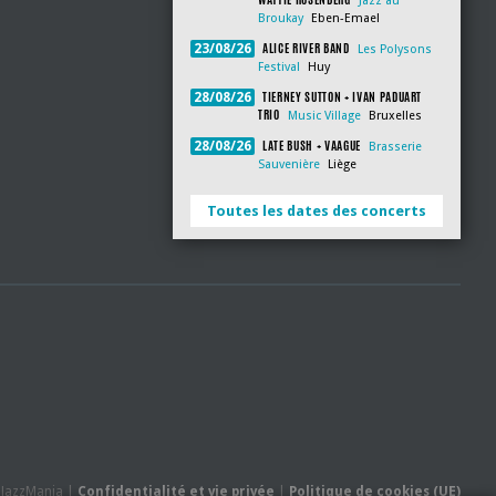
Jazz au
Broukay
Eben-Emael
ALICE RIVER BAND
23/08/26
Les Polysons
Festival
Huy
TIERNEY SUTTON + IVAN PADUART
28/08/26
TRIO
Music Village
Bruxelles
LATE BUSH + VAAGUE
28/08/26
Brasserie
Sauvenière
Liège
Toutes les dates des concerts
- JazzMania |
Confidentialité et vie privée
|
Politique de cookies (UE)