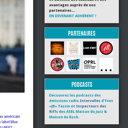
avantages auprès de nos
partenaires…
EN DEVENANT ADHÉRENT !
PARTENAIRES
PODCASTS
Découvrez les podcasts des
émissions radio
Intervalles
d’Yves
«JB» Tassin et
Inspecteurs des
Riffs
des ASBL Maison du Jazz &
sax américain
Maison du Rock.
 label Blue
azz NEXT