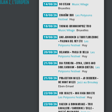
OJAN Z, L’EUROPÉEN
NO STEAM
14/08/26
Music Village
Bruxelles
CHAKÂM DUO
18/08/26
Les Polysons
Festival
Huy
THOMAS GRIMMONPREZ TRIO
18/08/26
Music Village
Bruxelles
ANU JUNNONEN & TUUR FLORIZOONE
19/08/26
+ PALOMA DEL REY ETC
Les
Polysons Festival
Huy
BELAMBA + PAOLA DI BELLA
20/08/26
Les
Polysons Festival
Huy
BIA FERREIRA + DYNA, LEWIS AND
21/08/26
SOUL CARAVAN + BANDA QUETZAL
Les
Polysons Festival
Huy
PROJECTION MILES + JO DIDDEREN +
21/08/26
WE WANT MILES
Jazz au Broukay
Eben-Emael
VOX OXALYS + ANA VAGA DUO ETC
22/08/26
Les Polysons Festival
Huy
HAESEN & BONMARIAGE + TRIO
22/08/26
CAVALIERE / DARDENNE / DILLE +
WATTIÉ ROSENBERG