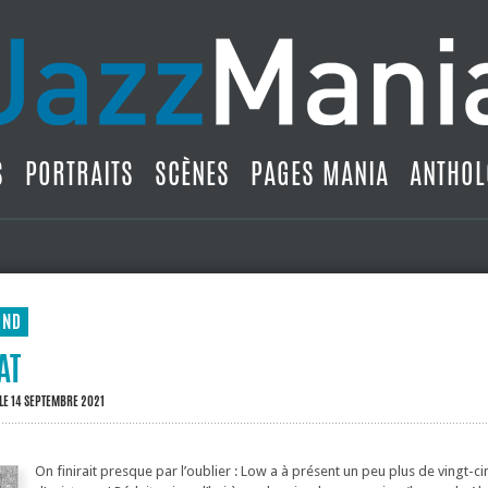
S
PORTRAITS
SCÈNES
PAGES MANIA
ANTHOL
UND
AT
LE 14 SEPTEMBRE 2021
On finirait presque par l’oublier : Low a à présent un peu plus de vingt-c