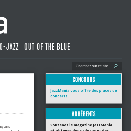
O-JAZZ
OUT OF THE BLUE
CONCOURS
JazzMania vous offre des places de
concerts.
ADHÉRENTS
Soutenez le magazine JazzMania
inq ans
et obtenez des cadeaux et des