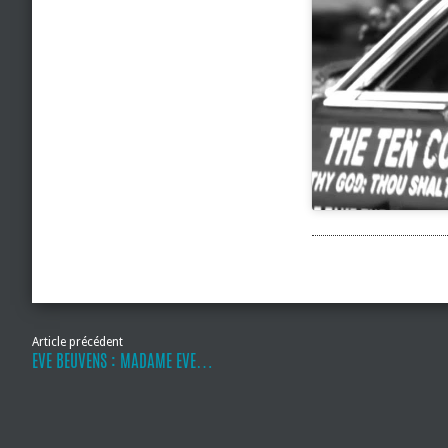
Article précédent
EVE BEUVENS : MADAME EVE…