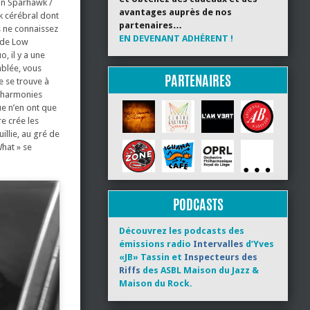
lan Sparhawk /
avantages auprès de nos
k cérébral dont
partenaires…
us ne connaissez
EN DEVENANT ADHÉRENT !
t de Low
, il y a une
blée, vous
PARTENAIRES
e se trouve à
s harmonies
ue n’en ont que
e crée les
illie, au gré de
What » se
PODCASTS
Découvrez les podcasts des
émissions radio
Intervalles
d’Yves
«JB» Tassin et
Inspecteurs des
Riffs
des ASBL Maison du Jazz &
Maison du Rock.