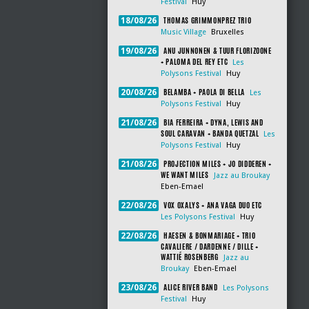
Festival
Huy
THOMAS GRIMMONPREZ TRIO
18/08/26
Music Village
Bruxelles
ANU JUNNONEN & TUUR FLORIZOONE
19/08/26
+ PALOMA DEL REY ETC
Les
Polysons Festival
Huy
BELAMBA + PAOLA DI BELLA
20/08/26
Les
Polysons Festival
Huy
BIA FERREIRA + DYNA, LEWIS AND
21/08/26
SOUL CARAVAN + BANDA QUETZAL
Les
Polysons Festival
Huy
PROJECTION MILES + JO DIDDEREN +
21/08/26
WE WANT MILES
Jazz au Broukay
Eben-Emael
VOX OXALYS + ANA VAGA DUO ETC
22/08/26
Les Polysons Festival
Huy
HAESEN & BONMARIAGE + TRIO
22/08/26
CAVALIERE / DARDENNE / DILLE +
WATTIÉ ROSENBERG
Jazz au
Broukay
Eben-Emael
ALICE RIVER BAND
23/08/26
Les Polysons
Festival
Huy