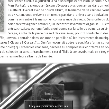
d’existence ! Réduit aujourd’hui à sa plus simple expression (le couple A
Mimi Parker), le groupe américain s’évapore plus que jamais dans un roc
il a atteint l’Everest avec ce nouvel album, le treizième de sa carrière. Vo
pas ? Autant vous prévenir : on n’entre pas dans l’univers sans équivalen
comme on rentre à la maison en connaissance des lieux. Dans celle du duo
sorte d’extravagance naturelle, un inconfort savamment organisé… D’em
entrez chez Low par une fenêtre qui donne sur la salle de bains. La cuisin
l’étage, à côté de la pièce qui sert de cave. Avec, pour fil conducteur, de
ffle, Low vous entraîne dans son monde parallèle où les instruments de musiq
ries ? Claviers ? Qui sait ?… On n’en reconnaît guère le son. Mais l’amas sonor
 mélodies!) qui créent les chansons, hachées au compresseur et offertes en bou
u de solos de larsens… Franchement, c’est difficile à concevoir, mais ce « Hey 
armi les meilleurs albums de l’année.
Cliquez pour accepter les