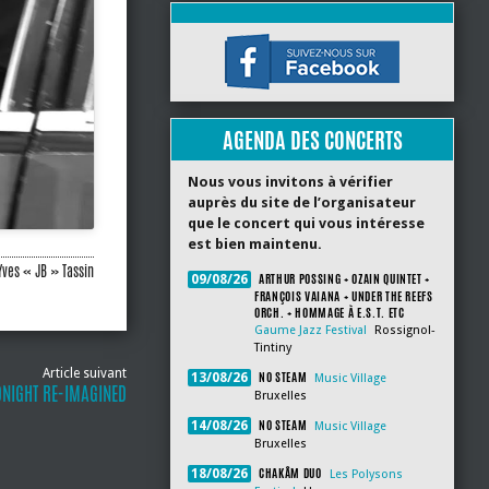
AGENDA DES CONCERTS
Nous vous invitons à vérifier
auprès du site de l’organisateur
que le concert qui vous intéresse
est bien maintenu.
Yves « JB » Tassin
ARTHUR POSSING + OZAIN QUINTET +
09/08/26
FRANÇOIS VAIANA + UNDER THE REEFS
ORCH. + HOMMAGE À E.S.T. ETC
Gaume Jazz Festival
Rossignol-
Tintiny
Article suivant
NO STEAM
13/08/26
Music Village
NIGHT RE-IMAGINED
Bruxelles
NO STEAM
14/08/26
Music Village
Bruxelles
CHAKÂM DUO
18/08/26
Les Polysons