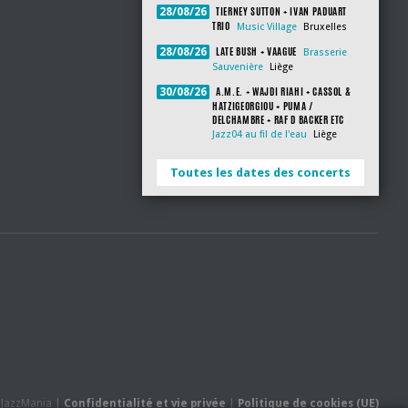
TIERNEY SUTTON + IVAN PADUART
28/08/26
TRIO
Music Village
Bruxelles
LATE BUSH + VAAGUE
28/08/26
Brasserie
Sauvenière
Liège
A.M.E. + WAJDI RIAHI + CASSOL &
30/08/26
HATZIGEORGIOU + PUMA /
DELCHAMBRE + RAF D BACKER ETC
Jazz04 au fil de l'eau
Liège
Toutes les dates des concerts
- JazzMania |
Confidentialité et vie privée
|
Politique de cookies (UE)