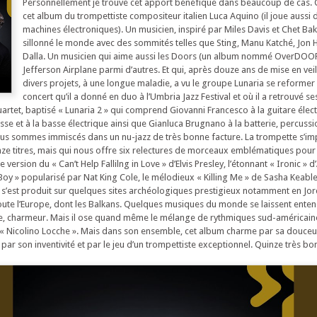
Personnellement je trouve cet apport bénéfique dans beaucoup de cas. 
cet album du trompettiste compositeur italien Luca Aquino (il joue aussi 
machines électroniques). Un musicien, inspiré par Miles Davis et Chet Bak
sillonné le monde avec des sommités telles que Sting, Manu Katché, Jon H
Dalla. Un musicien qui aime aussi les Doors (un album nommé OverDOORS
Jefferson Airplane parmi d’autres. Et qui, après douze ans de mise en veil
divers projets, à une longue maladie, a vu le groupe Lunaria se reformer
concert qu’il a donné en duo à l’Umbria Jazz Festival et où il a retrouvé se
rtet, baptisé « Lunaria 2 » qui comprend Giovanni Francesco à la guitare élec
se et à la basse électrique ainsi que Gianluca Brugnano à la batterie, percussi
ous sommes immiscés dans un nu-jazz de très bonne facture. La trompette s’im
ze titres, mais qui nous offre six relectures de morceaux emblématiques pour 
rsion du « Can’t Help Fallilng in Love » d’Elvis Presley, l’étonnant « Ironic » d’
Boy » popularisé par Nat King Cole, le mélodieux « Killing Me » de Sasha Keable
s’est produit sur quelques sites archéologiques prestigieux notamment en Jor
toute l’Europe, dont les Balkans. Quelques musiques du monde se laissent ente
le, charmeur. Mais il ose quand même le mélange de rythmiques sud-américain
r « Nicolino Locche ». Mais dans son ensemble, cet album charme par sa douceu
 par son inventivité et par le jeu d’un trompettiste exceptionnel. Quinze très 