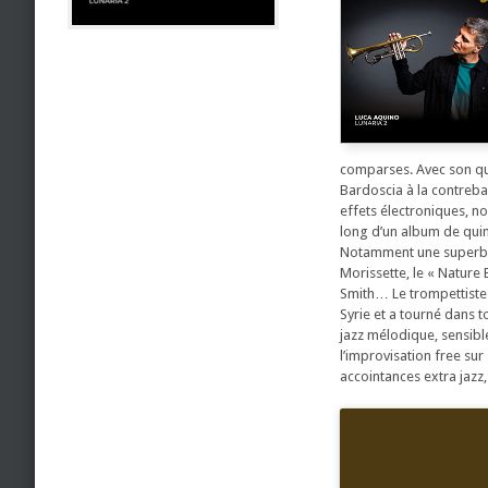
comparses. Avec son qua
Bardoscia à la contrebas
effets électroniques, n
long d’un album de quin
Notamment une superbe ve
Morissette, le « Nature 
Smith… Le trompettiste 
Syrie et a tourné dans 
jazz mélodique, sensib
l’improvisation free su
accointances extra jazz,