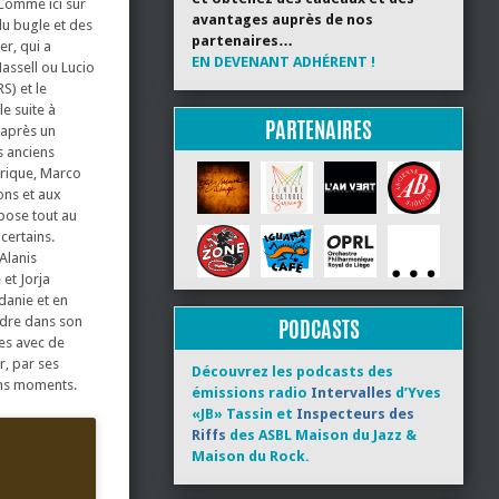
Comme ici sur
avantages auprès de nos
du bugle et des
partenaires…
er, qui a
EN DEVENANT ADHÉRENT !
assell ou Lucio
) et le
le suite à
PARTENAIRES
 après un
s anciens
trique, Marco
ons et aux
pose tout au
certains.
Alanis
 et Jorja
danie et en
ndre dans son
PODCASTS
es avec de
r, par ses
Découvrez les podcasts des
bons moments.
émissions radio
Intervalles
d’Yves
«JB» Tassin et
Inspecteurs des
Riffs
des ASBL Maison du Jazz &
Maison du Rock.