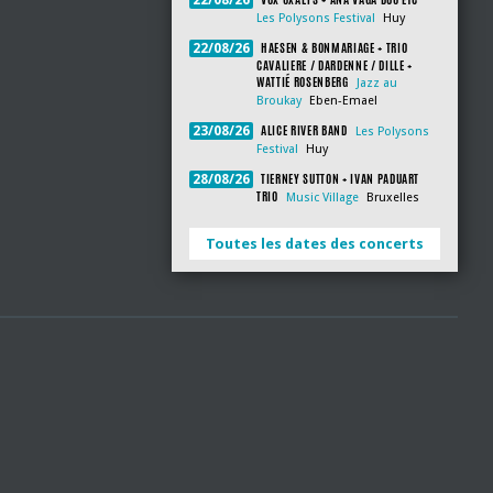
22/08/26
Les Polysons Festival
Huy
HAESEN & BONMARIAGE + TRIO
22/08/26
CAVALIERE / DARDENNE / DILLE +
WATTIÉ ROSENBERG
Jazz au
Broukay
Eben-Emael
ALICE RIVER BAND
23/08/26
Les Polysons
Festival
Huy
TIERNEY SUTTON + IVAN PADUART
28/08/26
TRIO
Music Village
Bruxelles
Toutes les dates des concerts