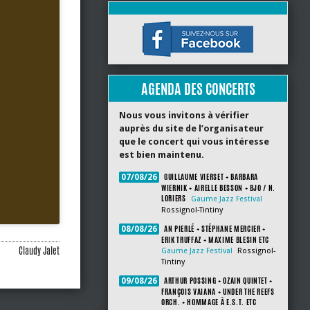
AGENDA DES CONCERTS
Nous vous invitons à vérifier
auprès du site de l’organisateur
que le concert qui vous intéresse
est bien maintenu.
GUILLAUME VIERSET + BARBARA
07/08/26
WIERNIK + AIRELLE BESSON + BJO / N.
LORIERS
Gaume Jazz Festival
Rossignol-Tintiny
AN PIERLÉ + STÉPHANE MERCIER +
08/08/26
ERIK TRUFFAZ + MAXIME BLESIN ETC
Claudy Jalet
Gaume Jazz Festival
Rossignol-
Tintiny
ARTHUR POSSING + OZAIN QUINTET +
09/08/26
FRANÇOIS VAIANA + UNDER THE REEFS
ORCH. + HOMMAGE À E.S.T. ETC