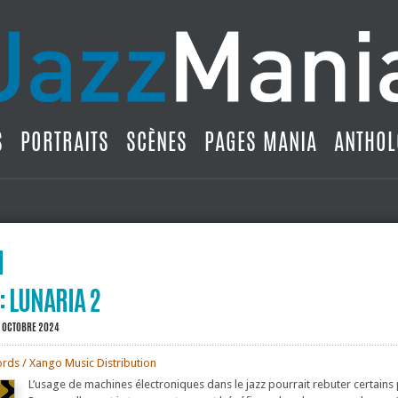
S
PORTRAITS
SCÈNES
PAGES MANIA
ANTHOL
: LUNARIA 2
4 OCTOBRE 2024
rds / Xango Music Distribution
L’usage de machines électroniques dans le jazz pourrait rebuter certains 