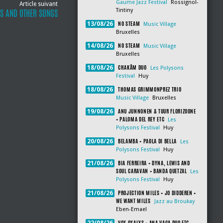
Gaume Jazz Festival
Rossignol-
Article suivant
Tintiny
ES AND OTHER SONGS
NO STEAM
13/08/26
Music Village
Bruxelles
NO STEAM
14/08/26
Music Village
Bruxelles
CHAKÂM DUO
18/08/26
Les Polysons
Festival
Huy
THOMAS GRIMMONPREZ TRIO
18/08/26
Music Village
Bruxelles
ANU JUNNONEN & TUUR FLORIZOONE
19/08/26
+ PALOMA DEL REY ETC
Les
Polysons Festival
Huy
BELAMBA + PAOLA DI BELLA
20/08/26
Les
Polysons Festival
Huy
BIA FERREIRA + DYNA, LEWIS AND
21/08/26
SOUL CARAVAN + BANDA QUETZAL
Les
Polysons Festival
Huy
PROJECTION MILES + JO DIDDEREN +
21/08/26
WE WANT MILES
Jazz au Broukay
Eben-Emael
VOX OXALYS + ANA VAGA DUO ETC