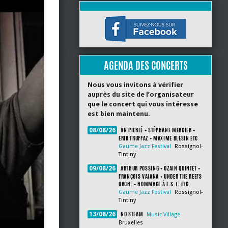
AGENDA DES CONCERTS
Nous vous invitons à vérifier
auprès du site de l’organisateur
que le concert qui vous intéresse
est bien maintenu.
AN PIERLÉ + STÉPHANE MERCIER +
08/08/26
ERIK TRUFFAZ + MAXIME BLESIN ETC
Gaume Jazz Festival
Rossignol-
Tintiny
ARTHUR POSSING + OZAIN QUINTET +
09/08/26
FRANÇOIS VAIANA + UNDER THE REEFS
ORCH. + HOMMAGE À E.S.T. ETC
Gaume Jazz Festival
Rossignol-
Tintiny
NO STEAM
13/08/26
Music Village
Bruxelles