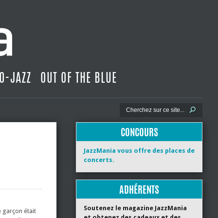
O-JAZZ
OUT OF THE BLUE
CONCOURS
JazzMania vous offre des places de
concerts.
ADHÉRENTS
Soutenez le magazine JazzMania
e garçon était
et obtenez des cadeaux et des