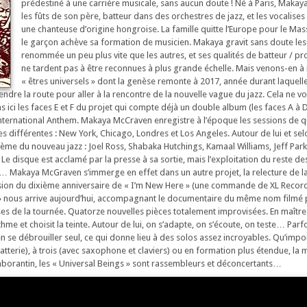
prédestiné à une carrière musicale, sans aucun doute ! Né à Paris, Makay
les fûts de son père, batteur dans des orchestres de jazz, et les vocalise
une chanteuse d’origine hongroise. La famille quitte l’Europe pour le Ma
le garçon achève sa formation de musicien. Makaya gravit sans doute les
renommée un peu plus vite que les autres, et ses qualités de batteur / pr
ne tardent pas à être reconnues à plus grande échelle. Mais venons-en à 
« êtres universels » dont la genèse remonte à 2017, année durant laquel
dre la route pour aller à la rencontre de la nouvelle vague du jazz. Cela ne v
ici les faces E et F du projet qui compte déjà un double album (les faces A à D
nternational Anthem. Makaya McCraven enregistre à l’époque les sessions de q
s différentes : New York, Chicago, Londres et Los Angeles. Autour de lui et selon
crème du nouveau jazz : Joel Ross, Shabaka Hutchings, Kamaal Williams, Jeff Park
Le disque est acclamé par la presse à sa sortie, mais l’exploitation du reste d
… Makaya McGraven s’immerge en effet dans un autre projet, la relecture de 
asion du dixième anniversaire de « I’m New Here » (une commande de XL Recordi
 » nous arrive aujourd’hui, accompagnant le documentaire du même nom filmé
ses de la tournée. Quatorze nouvelles pièces totalement improvisées. En maîtr
hme et choisit la teinte. Autour de lui, on s’adapte, on s’écoute, on teste… Parfo
 débrouiller seul, ce qui donne lieu à des solos assez incroyables. Qu’impor
atterie), à trois (avec saxophone et claviers) ou en formation plus étendue, la
aborantin, les « Universal Beings » sont rassembleurs et déconcertants…