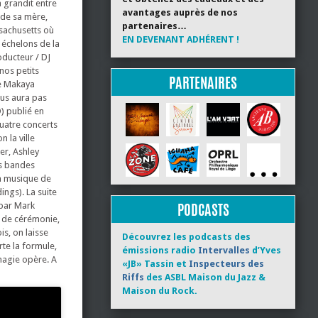
a grandit entre
avantages auprès de nos
s de sa mère,
partenaires…
ssachusetts où
EN DEVENANT ADHÉRENT !
 échelons de la
oducteur / DJ
nos petits
PARTENAIRES
le Makaya
ous aura pas
) publié en
uatre concerts
 la ville
er, Ashley
es bandes
la musique de
ngs). La suite
PODCASTS
 par Mark
e de cérémonie,
is, on laisse
Découvrez les podcasts des
te la formule,
émissions radio
Intervalles
d’Yves
 magie opère. A
«JB» Tassin et
Inspecteurs des
Riffs
des ASBL Maison du Jazz &
Maison du Rock.