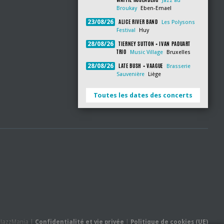
Jazz au
Broukay
Eben-Emael
ALICE RIVER BAND
23/08/26
Les Polysons
Festival
Huy
TIERNEY SUTTON + IVAN PADUART
28/08/26
TRIO
Music Village
Bruxelles
LATE BUSH + VAAGUE
28/08/26
Brasserie
Sauvenière
Liège
Toutes les dates des concerts
- JazzMania |
Confidentialité et vie privée
|
Politique de cookies (UE)