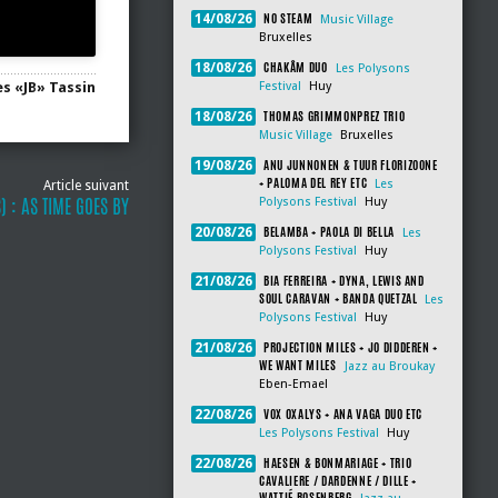
NO STEAM
14/08/26
Music Village
Bruxelles
CHAKÂM DUO
18/08/26
Les Polysons
s «JB» Tassin
Festival
Huy
THOMAS GRIMMONPREZ TRIO
18/08/26
Music Village
Bruxelles
ANU JUNNONEN & TUUR FLORIZOONE
19/08/26
+ PALOMA DEL REY ETC
Les
Article suivant
S) : AS TIME GOES BY
Polysons Festival
Huy
BELAMBA + PAOLA DI BELLA
20/08/26
Les
Polysons Festival
Huy
BIA FERREIRA + DYNA, LEWIS AND
21/08/26
SOUL CARAVAN + BANDA QUETZAL
Les
Polysons Festival
Huy
PROJECTION MILES + JO DIDDEREN +
21/08/26
WE WANT MILES
Jazz au Broukay
Eben-Emael
VOX OXALYS + ANA VAGA DUO ETC
22/08/26
Les Polysons Festival
Huy
HAESEN & BONMARIAGE + TRIO
22/08/26
CAVALIERE / DARDENNE / DILLE +
WATTIÉ ROSENBERG