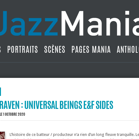
S
PORTRAITS
SCÈNES
PAGES MANIA
ANTHOL
AVEN : UNIVERSAL BEINGS E&F SIDES
LE 1 OCTOBRE 2020
L’histoire de ce batteur / producteur n’a rien d’un long fleuve tranquille. L