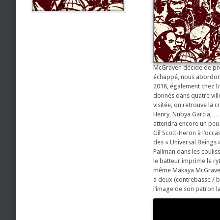
McGraven décide de pren
échappé, nous abordons 
2018, également chez I
donnés dans quatre ville
visitée, on retrouve la 
Henry, Nubya Garcia, … 
attendra encore un peu
Gil Scott-Heron à l’occ
des « Universal Beings
Pallman dans les coulis
le batteur imprime le ryt
même Makaya McGraven se
à deux (contrebasse / b
l’image de son patron l