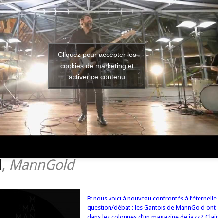
Cliquez pour accepter les
cookies de marketing et
activer ce contenu
d
,
MannGold
Et nous voici à nouveau confrontés à l’éternelle
question/débat : les Gantois de MannGold ont-i
dans les colonnes d’un magazine de jazz ? Clai