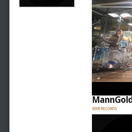
MannGol
9000 RECORDS