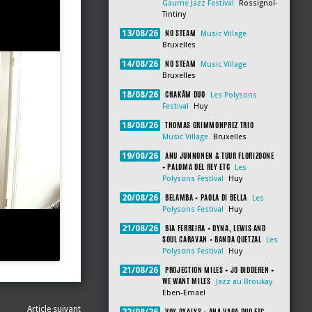
Gaume Jazz Festival
Rossignol-
Tintiny
NO STEAM
13/08/26
Music Village
Bruxelles
NO STEAM
14/08/26
Music Village
Bruxelles
CHAKÂM DUO
18/08/26
Les Polysons
Festival
Huy
THOMAS GRIMMONPREZ TRIO
18/08/26
Music Village
Bruxelles
ANU JUNNONEN & TUUR FLORIZOONE
19/08/26
+ PALOMA DEL REY ETC
Les
Polysons Festival
Huy
BELAMBA + PAOLA DI BELLA
20/08/26
Les
Polysons Festival
Huy
BIA FERREIRA + DYNA, LEWIS AND
21/08/26
SOUL CARAVAN + BANDA QUETZAL
Les
Polysons Festival
Huy
PROJECTION MILES + JO DIDDEREN +
21/08/26
WE WANT MILES
Jazz au Broukay
Eben-Emael
Article suivant
VOX OXALYS + ANA VAGA DUO ETC