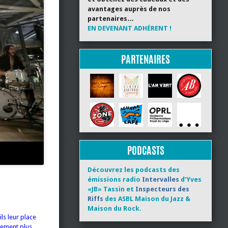
avantages auprès de nos
partenaires…
EN DEVENANT ADHÉRENT !
PARTENAIRES
PODCASTS
Découvrez les podcasts des
émissions radio
Intervalles
d’Yves
«JB» Tassin et
Inspecteurs des
Riffs
des ASBL Maison du Jazz &
Maison du Rock.
ls leur place
rement plus