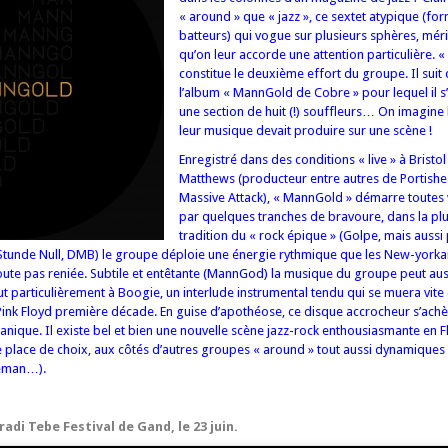
« around » que « jazz », ce sextet atypique (f
batteurs) qui vogue sur plusieurs sphères, méri
qu’on leur accorde une attention particulière.
constitue le deuxième effort du groupe. Il suit
l’album « MannGold de Cobre » pour lequel il s’
une section de huit (!) souffleurs… On imagine 
leur musique devait produire sur une scène !
Enregistré dans des conditions « live » à Bristol
Matthews (producteur entre autres de Portishe
Massive Attack), « MannGold » démarre toutes 
par quelques tranches de bravoure, dans la pl
tradition du « rock épique » (Golpe, mais aussi 
 (Stunde Null, DMB) le groupe déploie une énergie rythmique que les New-yorka
oute pas reniée. Subtile et entêtante (MannGod) la musique du groupe peut aus
 particulièrement à Boogie, un interlude instrumental tendu qui se muera vite
ink Floyd première décade. En guise d’apothéose, ce disque accrocheur s’achè
manique.
Il existe bel et bien une nouvelle scène jazz-rock enthousiasmante en F
place de choix, aux côtés d’autres groupes « around » tout aussi dynamique
seman…).
di Tebe Festival de Gand, le 23 juin.