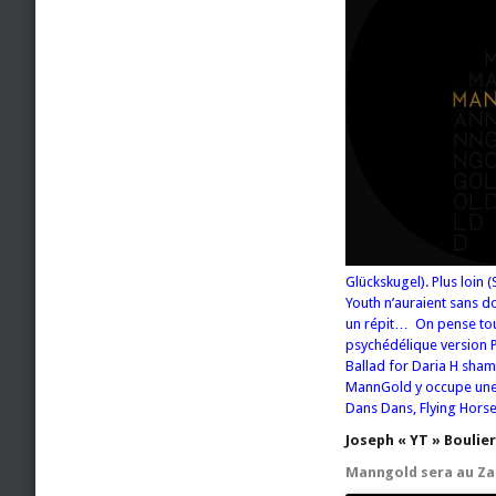
Glückskugel). Plus loin
Youth n’auraient sans d
un répit… On pense tout
psychédélique version P
Ballad for Daria H sha
MannGold y occupe une 
Dans Dans, Flying Hor
Joseph « YT » Boulier
Manngold sera au Zara