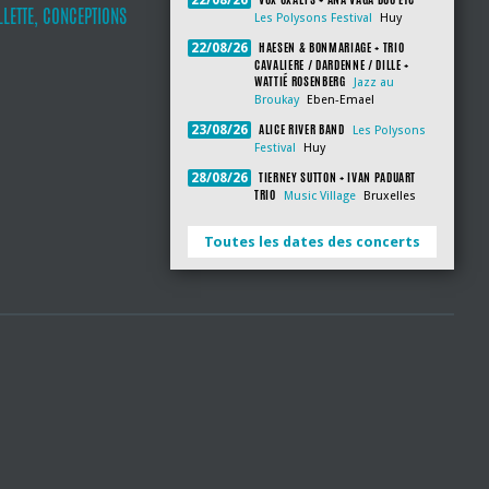
22/08/26
LLETTE, CONCEPTIONS
Les Polysons Festival
Huy
HAESEN & BONMARIAGE + TRIO
22/08/26
CAVALIERE / DARDENNE / DILLE +
WATTIÉ ROSENBERG
Jazz au
Broukay
Eben-Emael
ALICE RIVER BAND
23/08/26
Les Polysons
Festival
Huy
TIERNEY SUTTON + IVAN PADUART
28/08/26
TRIO
Music Village
Bruxelles
Toutes les dates des concerts