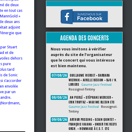
ormé de deux
te en tout cas
 « MannGold »
 de deux ans
était adjoint
l’énergie que
AGENDA DES CONCERTS
 par Stuart
Nous vous invitons à vérifier
ad et de
auprès du site de l’organisateur
voiles dehors
que le concert qui vous intéresse
us pure
est bien maintenu.
plus tard
is de Sonic
GUILLAUME VIERSET + BARBARA
07/08/26
WIERNIK + AIRELLE BESSON + BJO / N.
si s’accorder
LORIERS
Gaume Jazz Festival
 en envolée
Rossignol-Tintiny
ve par un
AN PIERLÉ + STÉPHANE MERCIER +
landre.
08/08/26
ERIK TRUFFAZ + MAXIME BLESIN ETC
s (Nordmann,
Gaume Jazz Festival
Rossignol-
Tintiny
ARTHUR POSSING + OZAIN QUINTET +
09/08/26
FRANÇOIS VAIANA + UNDER THE REEFS
ORCH. + HOMMAGE À E.S.T. ETC