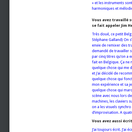
» et les instruments son
harmoniques et mélodiq
Vous avez travaillé s
se fait appeler Jim H
Très doué, ce petit Belge
Stéphane Galland) On s’e
envie de remixer des trac
demandé de travailler
par cinq titres qu’on 
fait en Belgique. Ça ne 
quelque chose qui me d
et j’ai décidé de recomm
quelque chose qui fonct
mon expérience et sa je
quelque chose qui march
scène avec nous lors de
machines, les claviers s
on a les visuels synchro
d’improvisation. A quatre
Vous avez aussi écri
J’ai toujours écrit. J’ai