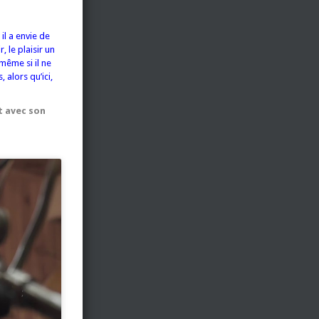
il a envie de
 le plaisir un
même si il ne
 alors qu’ici,
et avec son
;