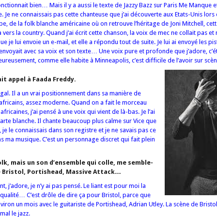
onctionnait bien… Mais il y a aussi le texte de Jazzy Bazz sur Paris Me Manque e
. Je ne connaissais pas cette chanteuse que j’ai découverte aux Etats-Unis lors 
rbe, de la folk blanche américaine où on retrouve l’héritage de Joni Mitchell, ce
vers la country. Quand j’ai écrit cette chanson, la voix de mec ne collait pas e
je lui envoie un e-mail, et elle a répondu tout de suite. Je lui ai envoyé les pist
envoyait avec sa voix et son texte… Une voix pure et profonde que j’adore, c’ét
reusement, comme elle habite à Minneapolis, c’est difficile de l’avoir sur scène
ait appel à Faada Freddy.
égal. Il a un vrai positionnement dans sa manière de
s africains, assez moderne. Quand on a fait le morceau
ricaines, j’ai pensé à une voix qui vient de là-bas. Je l’ai
é carte blanche. Il chante beaucoup plus calme sur Vice que
je le connaissais dans son registre et je ne savais pas ce
ns ma musique. C’est un personnage discret qui fait plein
olk, mais un son d’ensemble qui colle, me semble-
de Bristol, Portishead, Massive Attack…
, j’adore, je n’y ai pas pensé. Le liant est pour moi la
qualité… C’est drôle de dire ça pour Bristol, parce que
a environ un mois avec le guitariste de Portishead, Adrian Utley. La scène de Bristo
mal le jazz.