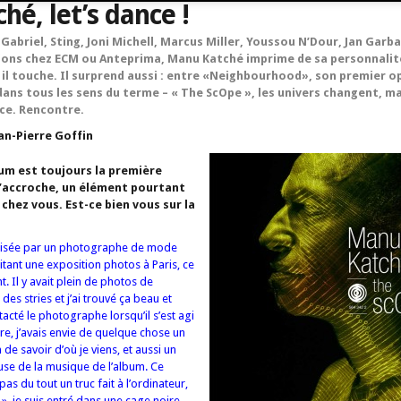
é, let’s dance !
 Gabriel, Sting, Joni Michell, Marcus Miller, Youssou N’Dour, Jan Garb
ions chez ECM ou Anteprima, Manu Katché imprime de sa personnalit
il touche. Il surprend aussi : entre «Neighbourhood», son premier 
dans tous les sens du terme – « The ScOpe », les univers changent, m
ce. Rencontre.
an-Pierre Goffin
um est toujours la première
s’accroche, un élément pourtant
chez vous. Est-ce bien vous sur la
réalisée par un photographe de mode
sitant une exposition photos à Paris, ce
t. Il y avait plein de photos de
s stries et j’ai trouvé ça beau et
tacté le photographe lorsqu’il s’est agi
re, j’avais envie de quelque chose un
 de savoir d’où je viens, et aussi un
ause de la musique de l’album. Ce
as du tout un truc fait à l’ordinateur,
 », je suis entré dans une cage noire