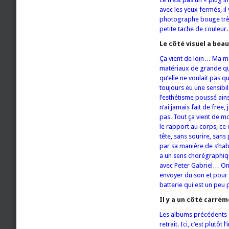
avec les yeux fermés, il
photographe bouge très r
petite tache de couleur.
Le côté visuel a bea
Ça vient de loin… Ma mam
matériaux de grande qua
qu’elle ne voulait pas q
toujours eu une sensibili
l’esthétisme poussé ains
n’ai jamais fait de free,
pas. Tout ça vient de m
le rapport au corps, ce 
tête, sans sourire, san
par sa manière de s’habi
a un sens chorégraphiqu
avec Peter Gabriel… On j
envoyer du son et pour m
batterie qui est un peu 
Il y a un côté carré
Les albums précédents so
retrait. Ici, c’est plutô