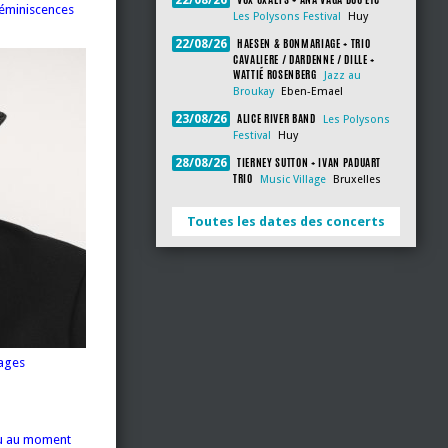
22/08/26
 réminiscences
Les Polysons Festival
Huy
HAESEN & BONMARIAGE + TRIO
22/08/26
CAVALIERE / DARDENNE / DILLE +
WATTIÉ ROSENBERG
Jazz au
Broukay
Eben-Emael
ALICE RIVER BAND
23/08/26
Les Polysons
Festival
Huy
TIERNEY SUTTON + IVAN PADUART
28/08/26
TRIO
Music Village
Bruxelles
Toutes les dates des concerts
lages
venu au moment