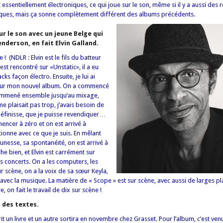
t essentiellement électroniques, ce qui joue sur le son, même si il y a aussi des
ues, mais ça sonne complètement différent des albums précédents.
ur le son avec un jeune Belge qui
enderson, en fait Elvin Galland.
 ! (NDLR : Elvin est le fils du batteur
st rencontré sur «Unstatic», il a eu
ks façon électro. Ensuite, je lui ai
 sur mon nouvel album. On a commencé
a emmené ensemble jusqu’au mixage,
me plaisait pas trop, j’avais besoin de
éfinisse, que je puisse revendiquer…
encer à zéro et on est arrivé à
ionne avec ce que je suis. En mêlant
unesse, sa spontanéité, on est arrivé à
e bien, et Elvin est carrément sur
s concerts. On a les computers, les
ur scène, on a la voix de sa sœur Keyla,
 avec la musique. La matière de « Scope » est sur scène, avec aussi de larges p
, on fait le travail de dix sur scène !
t des textes.
 écrit un livre et un autre sortira en novembre chez Grasset. Pour l’album, c’est 