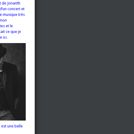
t de Jonanth
d’un concert et
tte musique très
t mon
es et le
ait ce que je
 ici.
l est une belle