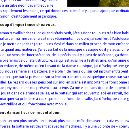
 y a un tube néon devant lequel le
apidement les mains, ce qui donne ces stries. Il n’y a pas d’ajout par ordinateu
 Sinon, c’est totalement argentique.
ucoup d’importance chez vous.
an travaillait chez Dior quand j’étais petit, j’étais donc toujours très bien hab
lité car ma mère me faisait mes vêtements… ce dont j’ai souffert à l’adolesce
ue je mette de jeans ! J’ai toujours évolué dans ce milieu proche de mon enfance, 
té quant aux matières. J’ai aussi fait de la musique classique où il y a aussi un 
i qu’un sens de l’interprétation, de la précision, il y a peu de tolérance, ça don
 je préférais ce qui était structuré, ce qui est aussi lié à l’esthétisme, qu’on aime
on enfance, de même qu’en faisant de la danse classique, j’ai développé une ges
qui nous ramène à la batterie. Il y a plein de mecs qui sur cet instrument tapent 
s penser que par la présence sur scène on transmet aussi quelque chose par sa 
ller. Le regard que les gens ont sur moi en scène est important, je fonctionne 
e, physique dans ma présence sur scène. Ça me vient sans doute de la période
ouait dans de grandes salles, et le batteur qui est souvent placé en retrait, do
arquer sa présence à ceux qui sont au fond de la salle. J’ai développé cette ge
particulière et qui fonctionne avec mon jeu.
ment dansant sur ce nouvel album.
nt un peu plus posés, on insistait plus sur les mélodies avec les cuivres en av
t l’inverse, la batterie est devant et avec les machines, il y a une volonté de « conv