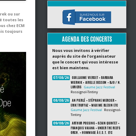
arek ou sur
é toutes les
opus chez ECM
ais toujours
AGENDA DES CONCERTS
Nous vous invitons à vérifier
auprès du site de l’organisateur
que le concert qui vous intéresse
est bien maintenu.
GUILLAUME VIERSET + BARBARA
07/08/26
WIERNIK + AIRELLE BESSON + BJO / N.
LORIERS
Gaume Jazz Festival
Rossignol-Tintiny
AN PIERLÉ + STÉPHANE MERCIER +
08/08/26
ERIK TRUFFAZ + MAXIME BLESIN ETC
Gaume Jazz Festival
Rossignol-
Tintiny
ARTHUR POSSING + OZAIN QUINTET +
09/08/26
FRANÇOIS VAIANA + UNDER THE REEFS
ORCH. + HOMMAGE À E.S.T. ETC