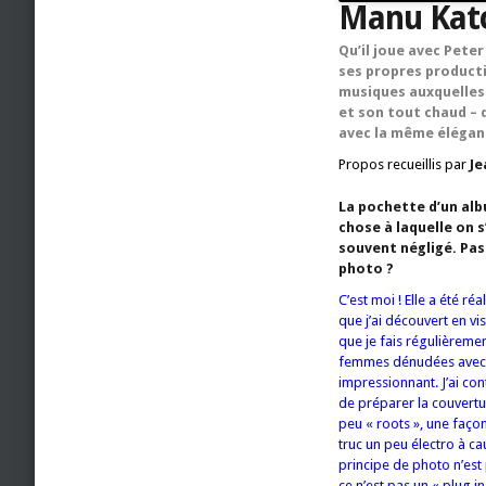
Manu Katch
Qu’il joue avec Peter
ses propres product
musiques auxquelles 
et son tout chaud – 
avec la même élégan
Propos recueillis par
Je
La pochette d’un alb
chose à laquelle on 
souvent négligé. Pas 
photo ?
C’est moi ! Elle a été 
que j’ai découvert en vi
que je fais régulièremen
femmes dénudées avec de
impressionnant. J’ai con
de préparer la couvertu
peu « roots », une façon
truc un peu électro à c
principe de photo n’est p
ce n’est pas un « plug in