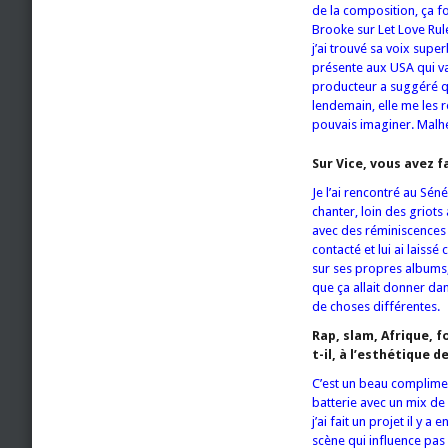
de la composition, ça f
Brooke sur Let Love Rule
j’ai trouvé sa voix supe
présente aux USA qui va 
producteur a suggéré que 
lendemain, elle me les r
pouvais imaginer. Malheu
Sur Vice, vous avez f
Je l’ai rencontré au Sén
chanter, loin des griot
avec des réminiscences af
contacté et lui ai laiss
sur ses propres albums, 
que ça allait donner da
de choses différentes.
Rap, slam, Afrique, f
t-il, à l’esthétique 
C’est un beau compliment
batterie avec un mix de 
j’ai fait un projet il y 
scène qui influence pas 