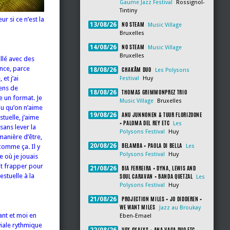
Gaume Jazz Festival
Rossignol-
Tintiny
r si ce n’est la
NO STEAM
13/08/26
Music Village
Bruxelles
NO STEAM
14/08/26
Music Village
Bruxelles
illé avec des
nce, parce
CHAKÂM DUO
18/08/26
Les Polysons
et j’ai
Festival
Huy
sens de
THOMAS GRIMMONPREZ TRIO
18/08/26
ne un format. Je
Music Village
Bruxelles
 ou qu’on n’aime
ANU JUNNONEN & TUUR FLORIZOONE
19/08/26
tuelle, j’aime
+ PALOMA DEL REY ETC
Les
sans lever la
Polysons Festival
Huy
manière d’être,
BELAMBA + PAOLA DI BELLA
20/08/26
comme ça. Il y
Les
Polysons Festival
Huy
 où je jouais
it frapper pour
BIA FERREIRA + DYNA, LEWIS AND
21/08/26
stuelle à la
SOUL CARAVAN + BANDA QUETZAL
Les
Polysons Festival
Huy
PROJECTION MILES + JO DIDDEREN +
21/08/26
WE WANT MILES
Jazz au Broukay
ant et moi en
Eben-Emael
iviale rythmique
VOX OXALYS + ANA VAGA DUO ETC