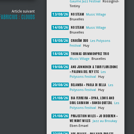
Gaume Jazz Festival
Rossignol-
Tintiny
Article suivant
NO STEAM
13/08/26
Music Village
FABRICIUS : CLOUDS
Bruxelles
NO STEAM
14/08/26
Music Village
Bruxelles
CHAKÂM DUO
18/08/26
Les Polysons
Festival
Huy
THOMAS GRIMMONPREZ TRIO
18/08/26
Music Village
Bruxelles
ANU JUNNONEN & TUUR FLORIZOONE
19/08/26
+ PALOMA DEL REY ETC
Les
Polysons Festival
Huy
BELAMBA + PAOLA DI BELLA
20/08/26
Les
Polysons Festival
Huy
BIA FERREIRA + DYNA, LEWIS AND
21/08/26
SOUL CARAVAN + BANDA QUETZAL
Les
Polysons Festival
Huy
PROJECTION MILES + JO DIDDEREN +
21/08/26
WE WANT MILES
Jazz au Broukay
Eben-Emael
VOX OXALYS + ANA VAGA DUO ETC