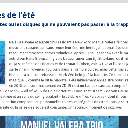
s de l’été
tes ou les disques qui ne pouvaient pas passer à la trap
Né à La Havane et aujourd’hui résidant à New York, Manuel Valera fait par
musiciens cubains qui, sans renier leur énorme héritage national, évoluen
résolument moderne et très rythmique. Après « The Seasons » avec le ba
autrichien Hans Glawischnig et le batteur américain E.J. Strickland, où il 
du jazz, thèmes des Beatles et de Leonard Cohen, voici « Live at l’Osons Ja
sur le vif en Provence. Toujours dans la formule du trio, mais cette fois a
Nakamura à la contrebasse et Mark Whitfield Jr. à la batterie. Ce concert
magique », comme le dit le pianiste, a été initialement enregistré pour F
en 2018, et il sort maintenant en CD. Et c’est un fameux cadeau, compos
e » de Monk, « All of You » de Cole Porter et « Darn That Dream » de Van Heusen
éativité et un sens du swing épatant – le célèbre « Tres Palabras » dont il nous 
o, et cinq compositions personnelles toutes imprégnées des traditions jazz, c
ité où la prise de risque est constante. Un fabuleux moment de jazz live.