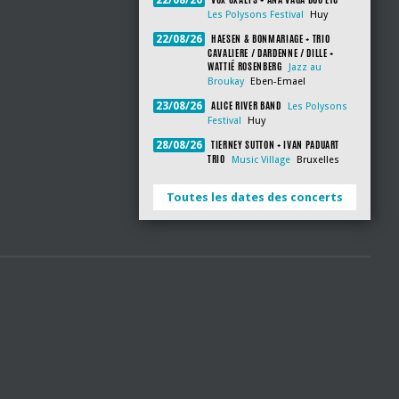
22/08/26
Les Polysons Festival
Huy
HAESEN & BONMARIAGE + TRIO
22/08/26
CAVALIERE / DARDENNE / DILLE +
WATTIÉ ROSENBERG
Jazz au
Broukay
Eben-Emael
ALICE RIVER BAND
23/08/26
Les Polysons
Festival
Huy
TIERNEY SUTTON + IVAN PADUART
28/08/26
TRIO
Music Village
Bruxelles
Toutes les dates des concerts