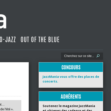
O-JAZZ
OUT OF THE BLUE
CONCOURS
JazzMania vous offre des places de
concerts.
ADHÉRENTS
ent…
Soutenez le magazine JazzMania
e l’été ».
et obtenez des cadeaux et des