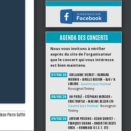
AGENDA DES CONCERTS
Nous vous invitons à vérifier
auprès du site de l’organisateur
que le concert qui vous intéresse
est bien maintenu.
GUILLAUME VIERSET + BARBARA
07/08/26
WIERNIK + AIRELLE BESSON + BJO / N.
LORIERS
Gaume Jazz Festival
Rossignol-Tintiny
AN PIERLÉ + STÉPHANE MERCIER +
08/08/26
ERIK TRUFFAZ + MAXIME BLESIN ETC
Gaume Jazz Festival
Rossignol-
Tintiny
Jean-Pierre Goffin
ARTHUR POSSING + OZAIN QUINTET +
09/08/26
FRANÇOIS VAIANA + UNDER THE REEFS
ORCH. + HOMMAGE À E.S.T. ETC