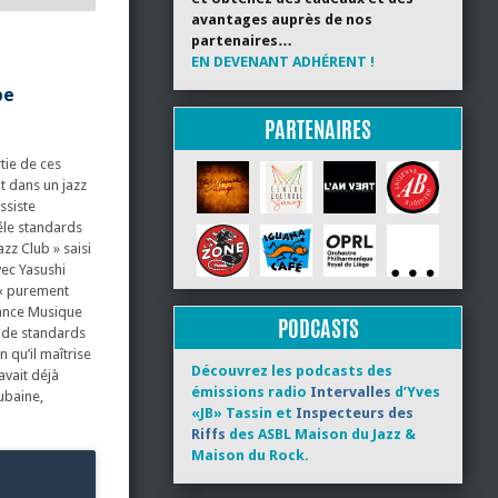
avantages auprès de nos
partenaires…
EN DEVENANT ADHÉRENT !
pe
PARTENAIRES
tie de ces
t dans un jazz
ssiste
mêle standards
zz Club » saisi
vec Yasushi
 « purement
rance Musique
PODCASTS
é de standards
 qu’il maîtrise
Découvrez les podcasts des
avait déjà
émissions radio
Intervalles
d’Yves
ubaine,
«JB» Tassin et
Inspecteurs des
Riffs
des ASBL Maison du Jazz &
Maison du Rock.