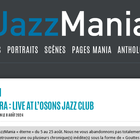
S
PORTRAITS
SCÈNES
PAGES MANIA
ANTHOL
A : LIVE AT L’OSONS JAZZ CLUB
IN
LE 8 AOÛT 2024
JazzMania « éterne » du 5 au 25 août. Nous ne vous abandonnons pas totalem
trouverez une ou plusieurs chronique(s) inédite(s) sous la forme de « Gouttes d