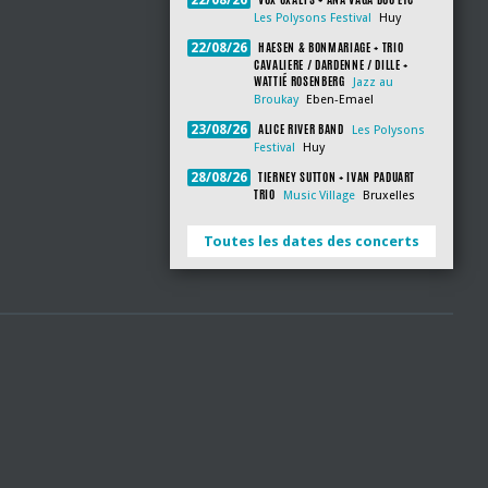
22/08/26
Les Polysons Festival
Huy
HAESEN & BONMARIAGE + TRIO
22/08/26
CAVALIERE / DARDENNE / DILLE +
WATTIÉ ROSENBERG
Jazz au
Broukay
Eben-Emael
ALICE RIVER BAND
23/08/26
Les Polysons
Festival
Huy
TIERNEY SUTTON + IVAN PADUART
28/08/26
TRIO
Music Village
Bruxelles
Toutes les dates des concerts