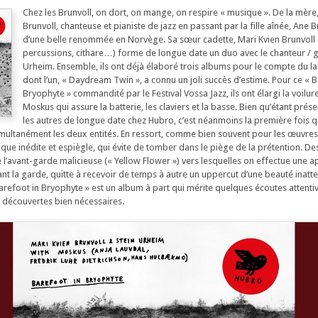
Chez les Brunvoll, on dort, on mange, on respire « musique ». De la mère
Brunvoll, chanteuse et pianiste de jazz en passant par la fille aînée, Ane Br
d’une belle renommée en Norvège. Sa sœur cadette, Mari Kvien Brunvoll 
percussions, cithare…) forme de longue date un duo avec le chanteur / gu
Urheim. Ensemble, ils ont déjà élaboré trois albums pour le compte du la
dont l’un, « Daydream Twin », a connu un joli succès d’estime. Pour ce « B
Bryophyte » commandité par le Festival Vossa Jazz, ils ont élargi la voilure
Moskus qui assure la batterie, les claviers et la basse. Bien qu’étant prése
les autres de longue date chez Hubro, c’est néanmoins la première fois 
imultanément les deux entités. En ressort, comme bien souvent pour les œuvres
ique inédite et espiègle, qui évite de tomber dans le piège de la prétention. D
e l’avant-garde malicieuse (« Yellow Flower ») vers lesquelles on effectue une 
ant la garde, quitte à recevoir de temps à autre un uppercut d’une beauté inatt
arefoot in Bryophyte » est un album à part qui mérite quelques écoutes attentiv
n découvertes bien nécessaires.