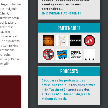
, Inger Johanne
avantages auprès de nos
un, qui jouit
partenaires…
(chant,
EN DEVENANT ADHÉRENT !
itariste Stein
bel Jazzland,
PARTENAIRES
arefoot in
 au trio
nts les uns et
que nous avons
 estampillées
es chansons
approche
endue (« Paper
es afin
PODCASTS
Découvrez les podcasts des
émissions radio
Intervalles
d’Yves
«JB» Tassin et
Inspecteurs des
Riffs
des ASBL Maison du Jazz &
Maison du Rock.