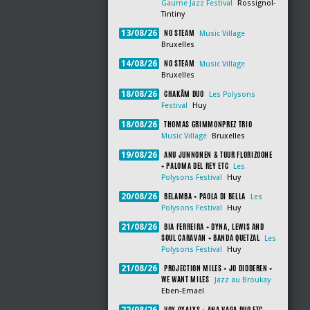
Gaume Jazz Festival
Rossignol-
Tintiny
NO STEAM
13/08/26
Music Village
Bruxelles
NO STEAM
14/08/26
Music Village
Bruxelles
CHAKÂM DUO
18/08/26
Les Polysons
Festival
Huy
THOMAS GRIMMONPREZ TRIO
18/08/26
Music Village
Bruxelles
ANU JUNNONEN & TUUR FLORIZOONE
19/08/26
+ PALOMA DEL REY ETC
Les
Polysons Festival
Huy
BELAMBA + PAOLA DI BELLA
20/08/26
Les
Polysons Festival
Huy
BIA FERREIRA + DYNA, LEWIS AND
21/08/26
SOUL CARAVAN + BANDA QUETZAL
Les
Polysons Festival
Huy
PROJECTION MILES + JO DIDDEREN +
21/08/26
WE WANT MILES
Jazz au Broukay
Eben-Emael
VOX OXALYS + ANA VAGA DUO ETC