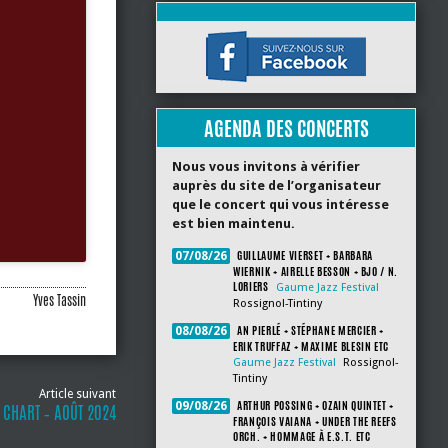
AGENDA DES CONCERTS
Nous vous invitons à vérifier
auprès du site de l’organisateur
que le concert qui vous intéresse
est bien maintenu.
GUILLAUME VIERSET + BARBARA
07/08/26
WIERNIK + AIRELLE BESSON + BJO / N.
LORIERS
Gaume Jazz Festival
Yves Tassin
Rossignol-Tintiny
AN PIERLÉ + STÉPHANE MERCIER +
08/08/26
ERIK TRUFFAZ + MAXIME BLESIN ETC
Gaume Jazz Festival
Rossignol-
Tintiny
Article suivant
ARTHUR POSSING + OZAIN QUINTET +
09/08/26
 CHART ‐ AOÛT 2024
FRANÇOIS VAIANA + UNDER THE REEFS
ORCH. + HOMMAGE À E.S.T. ETC