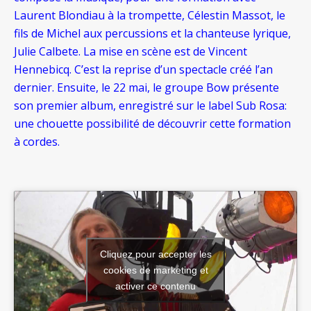
Laurent Blondiau à la trompette, Célestin Massot, le
fils de Michel aux percussions et la chanteuse lyrique,
Julie Calbete. La mise en scène est de Vincent
Hennebicq. C’est la reprise d’un spectacle créé l’an
dernier. Ensuite, le 22 mai, le groupe Bow présente
son premier album, enregistré sur le label Sub Rosa:
une chouette possibilité de découvrir cette formation
à cordes.
Cliquez pour accepter les
cookies de marketing et
activer ce contenu