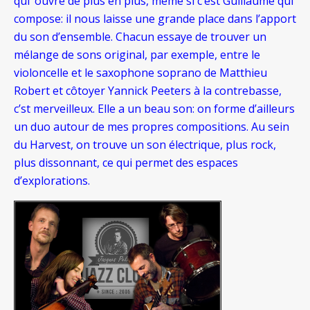
qui ‘ouvre de plus en plus, même si c’est Guillaume qui
compose: il nous laisse une grande place dans l’apport
du son d’ensemble. Chacun essaye de trouver un
mélange de sons original, par exemple, entre le
violoncelle et le saxophone soprano de Matthieu
Robert et côtoyer Yannick Peeters à la contrebasse,
c’st merveilleux. Elle a un beau son: on forme d’ailleurs
un duo autour de mes propres compositions. Au sein
du Harvest, on trouve un son électrique, plus rock,
plus dissonnant, ce qui permet des espaces
d’explorations.