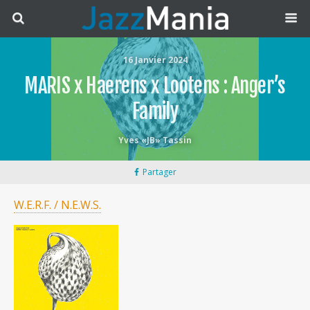
16 Janvier 2024
MARIS x Haerens x Lootens : Anger’s
Family
Yves «JB» Tassin
Partager
W.E.R.F. / N.E.W.S.