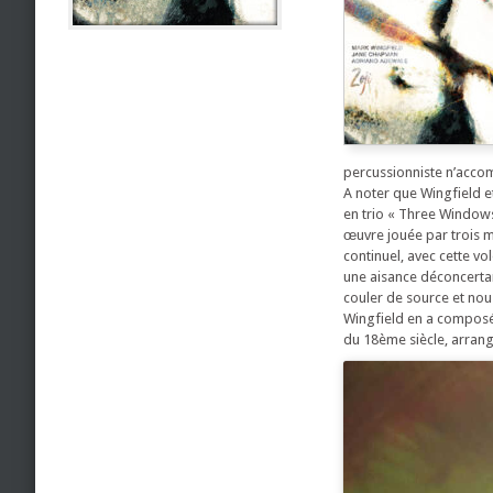
percussionniste n’acco
A noter que Wingfield 
en trio « Three Windows 
œuvre jouée par trois m
continuel, avec cette vo
une aisance déconcertant
couler de source et nou
Wingfield en a composé 
du 18ème siècle, arran