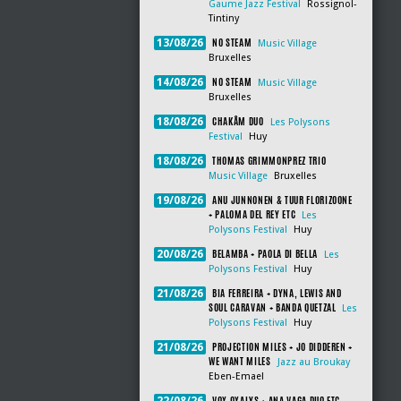
Gaume Jazz Festival
Rossignol-
Tintiny
NO STEAM
13/08/26
Music Village
Bruxelles
NO STEAM
14/08/26
Music Village
Bruxelles
CHAKÂM DUO
18/08/26
Les Polysons
Festival
Huy
THOMAS GRIMMONPREZ TRIO
18/08/26
Music Village
Bruxelles
ANU JUNNONEN & TUUR FLORIZOONE
19/08/26
+ PALOMA DEL REY ETC
Les
Polysons Festival
Huy
BELAMBA + PAOLA DI BELLA
20/08/26
Les
Polysons Festival
Huy
BIA FERREIRA + DYNA, LEWIS AND
21/08/26
SOUL CARAVAN + BANDA QUETZAL
Les
Polysons Festival
Huy
PROJECTION MILES + JO DIDDEREN +
21/08/26
WE WANT MILES
Jazz au Broukay
Eben-Emael
VOX OXALYS + ANA VAGA DUO ETC