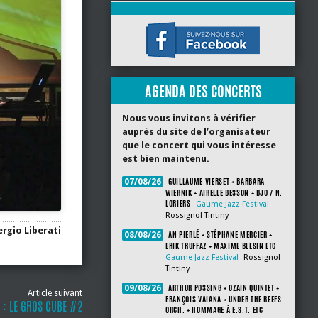
AGENDA DES CONCERTS
Nous vous invitons à vérifier
auprès du site de l’organisateur
que le concert qui vous intéresse
est bien maintenu.
GUILLAUME VIERSET + BARBARA
07/08/26
WIERNIK + AIRELLE BESSON + BJO / N.
LORIERS
Gaume Jazz Festival
Rossignol-Tintiny
ergio Liberati
AN PIERLÉ + STÉPHANE MERCIER +
08/08/26
ERIK TRUFFAZ + MAXIME BLESIN ETC
Gaume Jazz Festival
Rossignol-
Tintiny
ARTHUR POSSING + OZAIN QUINTET +
09/08/26
Article suivant
FRANÇOIS VAIANA + UNDER THE REEFS
 : LE GROS CUBE #2
ORCH. + HOMMAGE À E.S.T. ETC