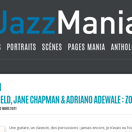
S
PORTRAITS
SCÈNES
PAGES MANIA
ANTHOL
ELD, JANE CHAPMAN & ADRIANO ADEWALE : ZO
 2 MARS 2021
Une guitare, un clavecin, des percussions : jamais encore, je n’avais eu l’