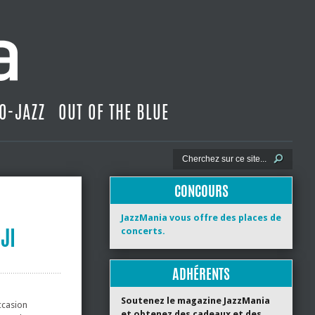
O-JAZZ
OUT OF THE BLUE
CONCOURS
JazzMania vous offre des places de
JI
concerts.
ADHÉRENTS
Soutenez le magazine JazzMania
occasion
et obtenez des cadeaux et des