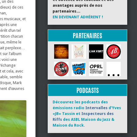
, un des
avantages auprès de nos
odieux) de ces
partenaires…
man,
EN DEVENANT ADHÉRENT !
es musicaux, et
’après une
érêt d’un tel
PARTENAIRES
rtition chacun
ique, même le
sait perplexe…
 sur l’album
 voici une
l’échange
 et cela, avec
bable, semble
 disque, Mark
PODCASTS
nnent d’œuvres
Découvrez les podcasts des
émissions radio
Intervalles
d’Yves
«JB» Tassin et
Inspecteurs des
Riffs
des ASBL Maison du Jazz &
Maison du Rock.