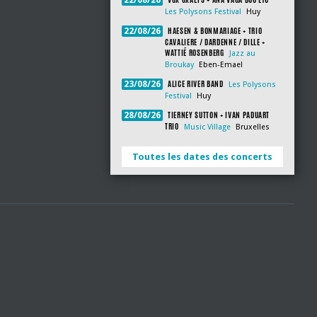
22/08/26
Les Polysons Festival
Huy
HAESEN & BONMARIAGE + TRIO
22/08/26
CAVALIERE / DARDENNE / DILLE +
WATTIÉ ROSENBERG
Jazz au
Broukay
Eben-Emael
ALICE RIVER BAND
23/08/26
Les Polysons
Festival
Huy
TIERNEY SUTTON + IVAN PADUART
28/08/26
TRIO
Music Village
Bruxelles
Toutes les dates des concerts