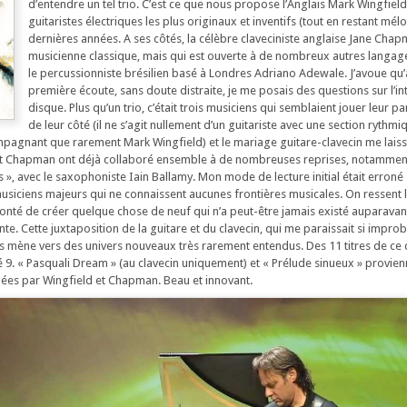
d’entendre un tel trio. C’est ce que nous propose l’Anglais Mark Wingfield
guitaristes électriques les plus originaux et inventifs (tout en restant mél
dernières années. A ses côtés, la célèbre claveciniste anglaise Jane Chap
musicienne classique, mais qui est ouverte à de nombreux autres langag
le percussionniste brésilien basé à Londres Adriano Adewale. J’avoue qu
première écoute, sans doute distraite, je me posais des questions sur l’int
disque. Plus qu’un trio, c’était trois musiciens qui semblaient jouer leur pa
de leur côté (il ne s’agit nullement d’un guitariste avec une section rythm
mpagnant que rarement Mark Wingfield) et le mariage guitare-clavecin me lais
et Chapman ont déjà collaboré ensemble à de nombreuses reprises, notamment
», avec le saxophoniste Iain Ballamy. Mon mode de lecture initial était erroné :
usiciens majeurs qui ne connaissent aucunes frontières musicales. On ressent 
lonté de créer quelque chose de neuf qui n’a peut-être jamais existé auparavant
e. Cette juxtaposition de la guitare et du clavecin, qui me paraissait si impro
s mène vers des univers nouveaux très rarement entendus. Des 11 titres de ce
9. « Pasquali Dream » (au clavecin uniquement) et « Prélude sinueux » provie
gées par Wingfield et Chapman. Beau et innovant.