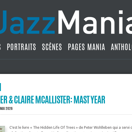
S
PORTRAITS
SCÈNES
PAGES MANIA
ANTHOL
R & CLAIRE MCALLISTER: MAST YEAR
 MAI 2026
C’est le livre « The Hidden Life Of Trees » de Peter Wohlleben qui a servi d