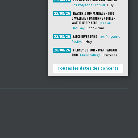
22/08/26
Les Polysons Festival
Huy
HAESEN & BONMARIAGE + TRIO
22/08/26
CAVALIERE / DARDENNE / DILLE +
WATTIÉ ROSENBERG
Jazz au
Broukay
Eben-Emael
ALICE RIVER BAND
23/08/26
Les Polysons
Festival
Huy
TIERNEY SUTTON + IVAN PADUART
28/08/26
TRIO
Music Village
Bruxelles
Toutes les dates des concerts