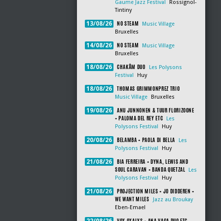
Gaume Jazz Festival
Rossignol-
Tintiny
NO STEAM
13/08/26
Music Village
Bruxelles
NO STEAM
14/08/26
Music Village
Bruxelles
CHAKÂM DUO
18/08/26
Les Polysons
Festival
Huy
THOMAS GRIMMONPREZ TRIO
18/08/26
Music Village
Bruxelles
ANU JUNNONEN & TUUR FLORIZOONE
19/08/26
+ PALOMA DEL REY ETC
Les
Polysons Festival
Huy
BELAMBA + PAOLA DI BELLA
20/08/26
Les
Polysons Festival
Huy
BIA FERREIRA + DYNA, LEWIS AND
21/08/26
SOUL CARAVAN + BANDA QUETZAL
Les
Polysons Festival
Huy
PROJECTION MILES + JO DIDDEREN +
21/08/26
WE WANT MILES
Jazz au Broukay
Eben-Emael
VOX OXALYS + ANA VAGA DUO ETC