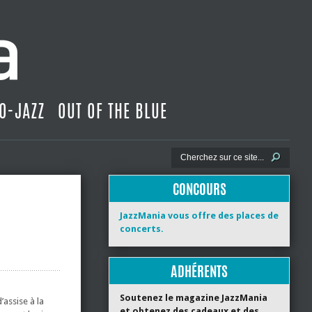
O-JAZZ
OUT OF THE BLUE
CONCOURS
JazzMania vous offre des places de
concerts.
ADHÉRENTS
Soutenez le magazine JazzMania
’assise à la
et obtenez des cadeaux et des