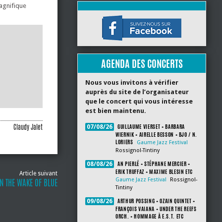
magnifique
AGENDA DES CONCERTS
Nous vous invitons à vérifier
auprès du site de l’organisateur
que le concert qui vous intéresse
est bien maintenu.
Claudy Jalet
GUILLAUME VIERSET + BARBARA
07/08/26
WIERNIK + AIRELLE BESSON + BJO / N.
LORIERS
Gaume Jazz Festival
Rossignol-Tintiny
AN PIERLÉ + STÉPHANE MERCIER +
08/08/26
ERIK TRUFFAZ + MAXIME BLESIN ETC
Article suivant
Gaume Jazz Festival
Rossignol-
IN THE WAKE OF BLUE
Tintiny
ARTHUR POSSING + OZAIN QUINTET +
09/08/26
FRANÇOIS VAIANA + UNDER THE REEFS
ORCH. + HOMMAGE À E.S.T. ETC