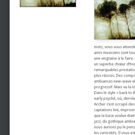
mots, vous vous attende
amis musiciens sont tou
une vingtaine à le faire
un superbe chœur d’homm
remarquables prestations
plus réussis. Des compo
ambiances new-wave et 
progressif. Mais vu la 
Dans le style « back to
early psyché, où, derriè
Archer s’est occupé des
captations live, improv
que la base voulue étai
jazz, du gothique ambia
nous aurions pu le pense
les curiosités. Il vous