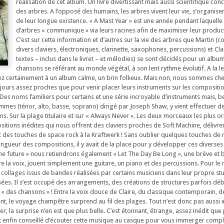
réalisation de cet album. Un livre divertissant mais aussi scientifique conc
des arbres. A l’opposé des humains, les arbres vivent leur vie, s’organise
de leur longue existence. « A Mast Year » est une année pendant laquell
d’arbres « communique » via leurs racines afin de maximiser leur product
C’est sur cette information et d’autres sur la vie des arbres que Martin (
divers claviers, électroniques, clarinette, saxophones, percussions) et Cla
textes – inclus dans le livret – et mélodies) se sont décidés pour un albu
chansons se référant au monde végétal, à son lent rythme évolutif. A la l
z certainement à un album calme, un brin folkeux. Mais non, nous sommes chez
jours assez proches que pour venir placer leurs instruments sur les composition
. Des noms familiers pour certains et une série incroyable d’instruments mais, b
es (ténor, alto, basse, soprano) dirigé par Joseph Shaw, y vient effectuer d
. Sur la plage titulaire et sur « Always Never ». Les deux morceaux les plus or
sitions inédites qui nous offrent des claviers proches de Soft Machine, délivre
des touches de space rock à la Kraftwerk ! Sans oublier quelques touches de 
longueur des compositions, il y avait de la place pour y développer ces diverse
 the future » nous retiendrons également « Let The Day Be Long », une brève et b
re la voix, jouent simplement une guitare, un piano et des percussions. Pour le 
 collages issus de bandes réalisées par certains musiciens dans leur propre st
isées. Il s’est occupé des arrangements, des créations de structures parfois dé
t « des chansons » ! Entre la voix douce de Claire, du classique contemporain, 
nt, le voyage champêtre surprend au fil des plages. Tout n’est donc pas aussi
r, la surprise n’en est que plus belle. C’est étonnant, étrange, assez inédit que 
 est enfin conseillé d’écouter cette musique au casque pour vous immerger com