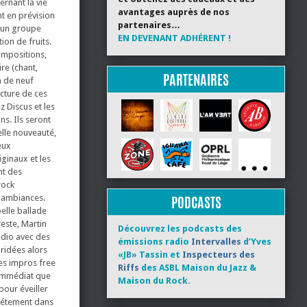
ernant la vie
avantages auprès de nos
nt en prévision
partenaires…
e un groupe
EN DEVENANT ADHÉRENT !
ion de fruits.
compositions,
ire (chant,
PARTENAIRES
m de neuf
ecture de ces
 Discus et les
s. Ils seront
elle nouveauté,
eux
iginaux et les
nt des
rock
s ambiances.
PODCASTS
elle ballade
reste, Martin
Découvrez les podcasts des
udio avec des
émissions radio
Intervalles
d’Yves
bridées alors
«JB» Tassin et
Inspecteurs des
des impros free
Riffs
des ASBL Maison du Jazz &
 immédiat que
Maison du Rock.
pour éveiller
plétement dans