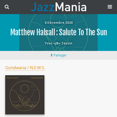
8 Décembre 2020
Matthew Halsall : Salute To The Sun
Yves «JB» Tassin
Partager
Gondwana / N.E.W.S.