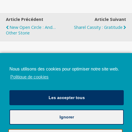
Article Précédent
Article Suivant
New Open Circle : And…
Sharel Cassity : Gratitude
Other Storie
Top
Nous utilisons des cookies pour optimiser notre site web.
Mobile
Bureau
Politique de cookies
Les accepter tous
Ignorer
Avec le soutien de la Province de Liège
© 2026 - Tous droits réservés - JazzMania