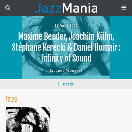
18 Août 2025
Maxime Bender, Joachim Kühn,
Stéphane Kerecki & Daniel Humair :
Infinity of Sound
Jacques Prouvost
Partager
Igloo