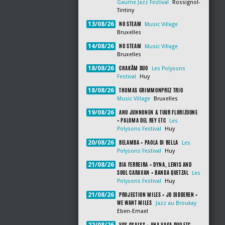
Gaume Jazz Festival
Rossignol-
Tintiny
NO STEAM
13/08/26
Music Village
Bruxelles
NO STEAM
14/08/26
Music Village
Bruxelles
CHAKÂM DUO
18/08/26
Les Polysons
Festival
Huy
THOMAS GRIMMONPREZ TRIO
18/08/26
Music Village
Bruxelles
ANU JUNNONEN & TUUR FLORIZOONE
19/08/26
+ PALOMA DEL REY ETC
Les
Polysons Festival
Huy
BELAMBA + PAOLA DI BELLA
20/08/26
Les
Polysons Festival
Huy
BIA FERREIRA + DYNA, LEWIS AND
21/08/26
SOUL CARAVAN + BANDA QUETZAL
Les
Polysons Festival
Huy
PROJECTION MILES + JO DIDDEREN +
21/08/26
WE WANT MILES
Jazz au Broukay
Eben-Emael
VOX OXALYS + ANA VAGA DUO ETC