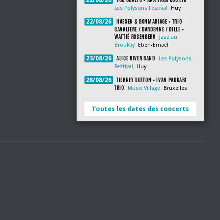
22/08/26
Les Polysons Festival
Huy
HAESEN & BONMARIAGE + TRIO
22/08/26
CAVALIERE / DARDENNE / DILLE +
WATTIÉ ROSENBERG
Jazz au
Broukay
Eben-Emael
ALICE RIVER BAND
23/08/26
Les Polysons
Festival
Huy
TIERNEY SUTTON + IVAN PADUART
28/08/26
TRIO
Music Village
Bruxelles
Toutes les dates des concerts