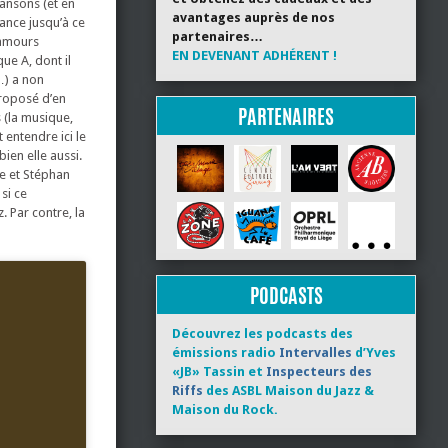
ansons (et en
avantages auprès de nos
fance jusqu’à ce
partenaires…
s amours
EN DEVENANT ADHÉRENT !
ue A, dont il
…) a non
proposé d’en
PARTENAIRES
s (la musique,
 entendre ici le
en elle aussi.
e et Stéphan
si ce
. Par contre, la
PODCASTS
Découvrez les podcasts des
émissions radio
Intervalles
d’Yves
«JB» Tassin et
Inspecteurs des
Riffs
des ASBL Maison du Jazz &
Maison du Rock.