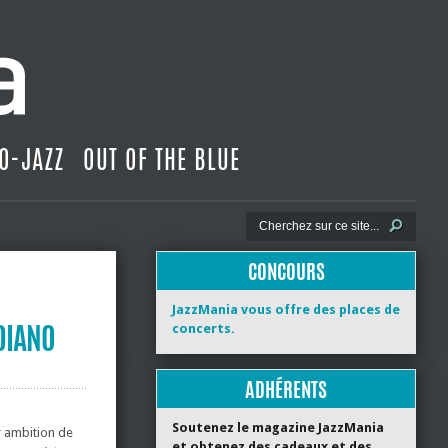
O-JAZZ
OUT OF THE BLUE
CONCOURS
JazzMania vous offre des places de
DIANO
concerts.
ADHÉRENTS
Soutenez le magazine JazzMania
ur ambition de
et obtenez des cadeaux et des