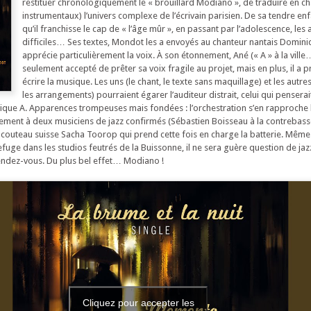
restituer chronologiquement le « brouillard Modiano », de traduire en ch
instrumentaux) l’univers complexe de l’écrivain parisien. De sa tendre en
qu’il franchisse le cap de « l’âge mûr », en passant par l’adolescence, le
difficiles… Ses textes, Mondot les a envoyés au chanteur nantais Dominiq
apprécie particulièrement la voix. À son étonnement, Ané (« A » à la ville
seulement accepté de prêter sa voix fragile au projet, mais en plus, il a 
écrire la musique. Les uns (le chant, le texte sans maquillage) et les autre
les arrangements) pourraient égarer l’auditeur distrait, celui qui penserait
ue A. Apparences trompeuses mais fondées : l’orchestration s’en rapproche bi
ment à deux musiciens de jazz confirmés (Sébastien Boisseau à la contrebass
u couteau suisse Sacha Toorop qui prend cette fois en charge la batterie. Même 
uge dans les studios feutrés de la Buissonne, il ne sera guère question de jazz
 rendez-vous. Du plus bel effet… Modiano !
Cliquez pour accepter les