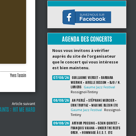
AGENDA DES CONCERTS
Nous vous invitons à vérifier
auprès du site de l’organisateur
que le concert qui vous intéresse
est bien maintenu.
Yves Tassin
GUILLAUME VIERSET + BARBARA
07/08/26
WIERNIK + AIRELLE BESSON + BJO / N.
LORIERS
Gaume Jazz Festival
Rossignol-Tintiny
AN PIERLÉ + STÉPHANE MERCIER +
08/08/26
Article suivant
ERIK TRUFFAZ + MAXIME BLESIN ETC
INTS : HIT ME HARD
Gaume Jazz Festival
Rossignol-
Tintiny
ARTHUR POSSING + OZAIN QUINTET +
09/08/26
FRANÇOIS VAIANA + UNDER THE REEFS
ORCH. + HOMMAGE À E.S.T. ETC