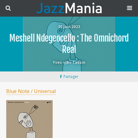
30 Juin 2023
Meshell Ndegeocello : The Omnichord
Real
Yves «JB» Tassin
Partager
Blue Note / Universal