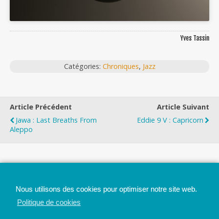
Yves Tassin
Catégories:
Chroniques
,
Jazz
Article Précédent
Article Suivant
Jawa : Last Breaths From
Eddie 9 V : Capricorn
Aleppo
Top
Nous utilisons des cookies pour optimiser notre site web.
Mobile
Bureau
Politique de cookies