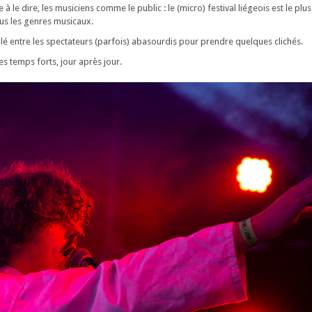
à le dire, les musiciens comme le public : le (micro) festival liégeois est le pl
ous les genres musicaux.
ilé entre les spectateurs (parfois) abasourdis pour prendre quelques clichés.
s temps forts, jour après jour.