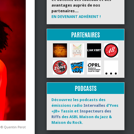
avantages auprès de nos
partenaires…
EN DEVENANT ADHÉRENT !
PARTENAIRES
PODCASTS
Découvrez les podcasts des
émissions radio
Intervalles
d’Yves
«JB» Tassin et
Inspecteurs des
Riffs
des ASBL Maison du Jazz &
Maison du Rock.
© Quentin Perot