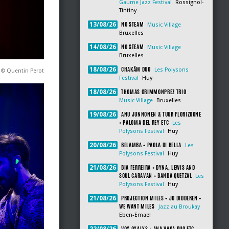
Gaume Jazz Festival
Rossignol-
Tintiny
NO STEAM
13/08/26
Music Village
Bruxelles
NO STEAM
14/08/26
Music Village
Bruxelles
CHAKÂM DUO
18/08/26
Les Polysons
 © Quentin Perot
Festival
Huy
THOMAS GRIMMONPREZ TRIO
18/08/26
Music Village
Bruxelles
ANU JUNNONEN & TUUR FLORIZOONE
19/08/26
+ PALOMA DEL REY ETC
Les
Polysons Festival
Huy
BELAMBA + PAOLA DI BELLA
20/08/26
Les
Polysons Festival
Huy
BIA FERREIRA + DYNA, LEWIS AND
21/08/26
SOUL CARAVAN + BANDA QUETZAL
Les
Polysons Festival
Huy
PROJECTION MILES + JO DIDDEREN +
21/08/26
WE WANT MILES
Jazz au Broukay
Eben-Emael
VOX OXALYS + ANA VAGA DUO ETC