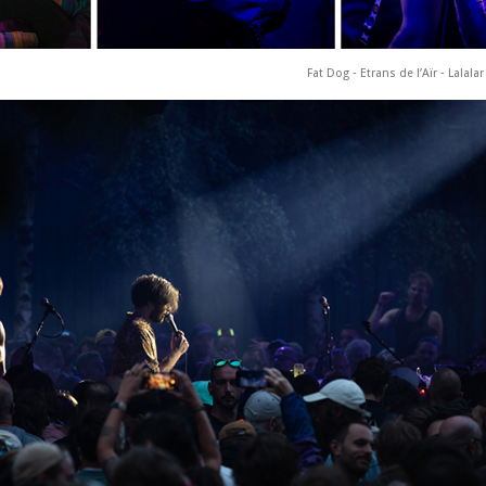
Fat Dog ‐ Etrans de l’Aïr ‐ Lalal