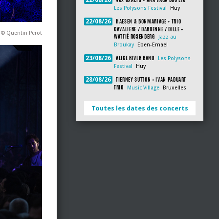
22/08/26
Les Polysons Festival
Huy
HAESEN & BONMARIAGE + TRIO
22/08/26
CAVALIERE / DARDENNE / DILLE +
ar © Quentin Perot
WATTIÉ ROSENBERG
Jazz au
Broukay
Eben-Emael
ALICE RIVER BAND
23/08/26
Les Polysons
Festival
Huy
TIERNEY SUTTON + IVAN PADUART
28/08/26
TRIO
Music Village
Bruxelles
Toutes les dates des concerts