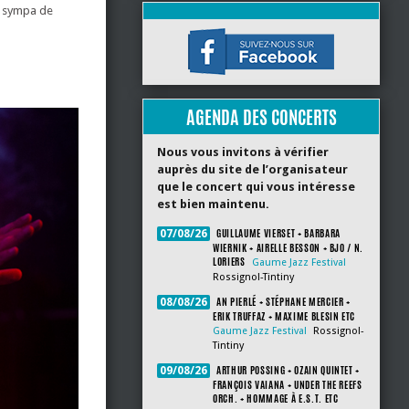
us sympa de
AGENDA DES CONCERTS
Nous vous invitons à vérifier
auprès du site de l’organisateur
que le concert qui vous intéresse
est bien maintenu.
GUILLAUME VIERSET + BARBARA
07/08/26
WIERNIK + AIRELLE BESSON + BJO / N.
LORIERS
Gaume Jazz Festival
Rossignol-Tintiny
AN PIERLÉ + STÉPHANE MERCIER +
08/08/26
ERIK TRUFFAZ + MAXIME BLESIN ETC
Gaume Jazz Festival
Rossignol-
Tintiny
ARTHUR POSSING + OZAIN QUINTET +
09/08/26
FRANÇOIS VAIANA + UNDER THE REEFS
ORCH. + HOMMAGE À E.S.T. ETC