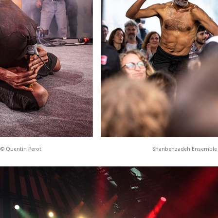
© Quentin Perot
Shanbehzadeh Ensemble 