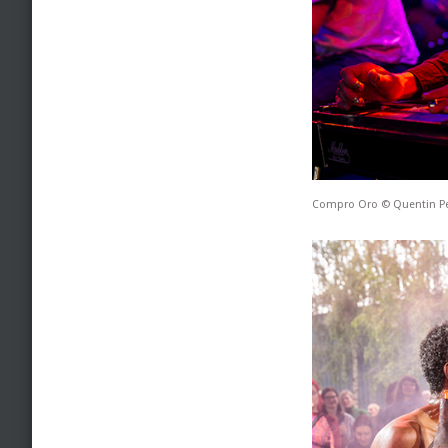
Compro Oro © Quentin P