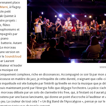
renaient place
 Marni
, à Flagey.
ble petit
äk Quintet à
utre projets :
, flûtes
, euphoniums et
ompagnés par
– piano
 batterie. Autant
. Le morceau
 une version en
r le
Soundcloud
par Laurent
itiateur et leader
WWW.
La musique est
niquement complexe, riche en dissonances. Accompagné ce soir là par mon am
sseuse en matière de jazz, je m’inquiète de cette dureté, craignant que celle-ci
te inquiétude est vite balayée par l’intérêt qu’éveille en moi la musique que je d
uis maintenant porté par l’énergie folle que dégage l’orchestre. La pièce s’achè
morceau débute par un solo de clarinette très free, qui, à l’instant où il aurait 
outenu par une basse lancinante, qui donne un point d’accroche à l’auditeur et 
 jeu. La couleur de tout cela ? « Un Big Band de l’Apocalypse », pensai-je sur 
ment ne tarira pas de tout le concert.