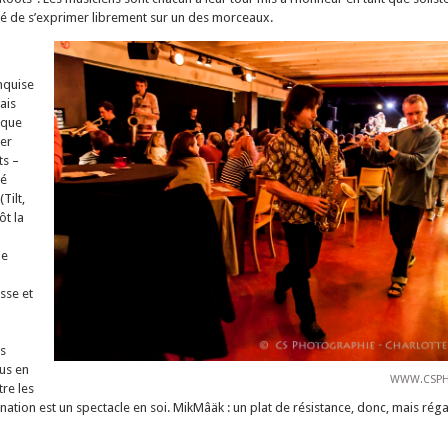
té de s’exprimer librement sur un des morceaux.
nquise
ais
ique
er
ts –
té
Tilt,
ôt la
de
esse et
ès
lus en
WWW.CSPH
tre les
nation est un spectacle en soi. MikMâäk : un plat de résistance, donc, mais réga