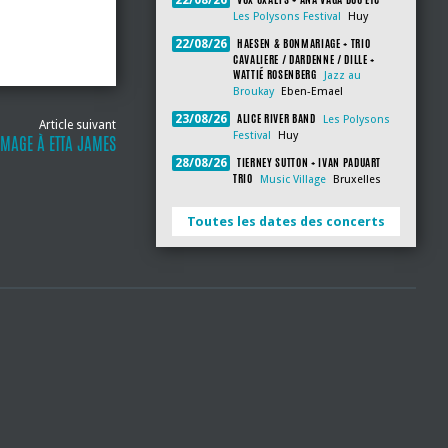
22/08/26
Les Polysons Festival
Huy
HAESEN & BONMARIAGE + TRIO
22/08/26
CAVALIERE / DARDENNE / DILLE +
WATTIÉ ROSENBERG
Jazz au
Broukay
Eben-Emael
ALICE RIVER BAND
23/08/26
Les Polysons
Article suivant
Festival
Huy
MAGE À ETTA JAMES
TIERNEY SUTTON + IVAN PADUART
28/08/26
TRIO
Music Village
Bruxelles
Toutes les dates des concerts