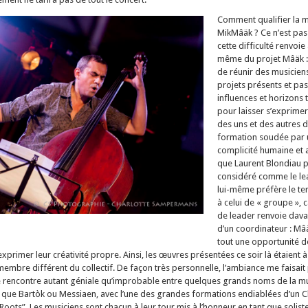
Comment qualifier la 
MikMâäk ? Ce n’est pas 
cette difficulté renvoie
même du projet Mâäk : l
de réunir des musiciens
projets présents et pa
influences et horizons t
pour laisser s’exprimer 
des uns et des autres 
formation soudée par
complicité humaine et a
que Laurent Blondiau p
considéré comme le lea
lui-même préfère le ter
à celui de « groupe », c
de leader renvoie dava
d’un coordinateur : Mâ
tout une opportunité 
rimer leur créativité propre. Ainsi, les œuvres présentées ce soir là étaient 
embre différent du collectif. De façon très personnelle, l’ambiance me faisait 
e rencontre autant géniale qu’improbable entre quelques grands noms de la m
s que Bartòk ou Messiaen, avec l’une des grandes formations endiablées d’un 
oots”. Les musiciens sont chacun à leur tour mis à l’honneur en tant que solist