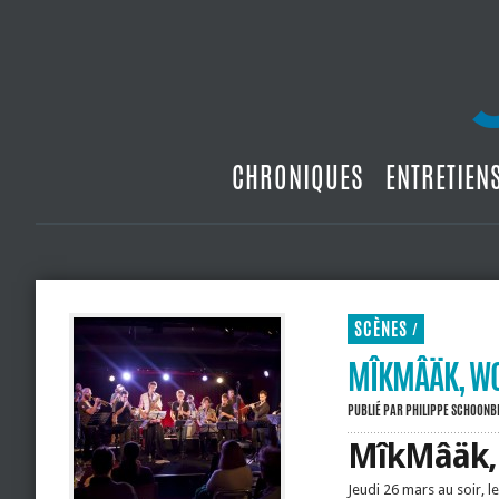
CHRONIQUES
ENTRETIEN
SCÈNES
/
MÎKMÂÄK, W
PUBLIÉ PAR
PHILIPPE SCHOON
MîkMâäk, 
Jeudi 26 mars au soir, le