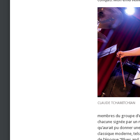
CLAUDE TCHAMITCHIAN
membres du groupe d’exp
chacune signée par un m
qu’aurait pu donner un
classique moderne, tel
de l’époque “Blues and R