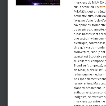
musiciens de MikMâäk p
sur la scène du
Théâtre
MikMâäk, c’est un vérita
orchestre autour du Mâ
l’origine d’une foule d’a
saxophones, trompettes
traversières, clarinette
tubas basses sont acc
une section rythmique 
électrique, contrebasse,
dire qu’il y a du monde
d’ouverture, Nine (dont
quintet est écoutable su
du collectif), composé 
Blondiau (trompette), in
de Mâäk, ouvre le set. 
rythmiquement et harmo
pas spécialement connai
les non initiés. Mais cet
d’abord désarçonné, je s
enthousiaste. Le second 
indigeste, se retrouve s
musiciens qui entrent en
conquis. Mon émerveille