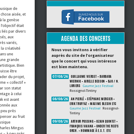
musique de
chose aisée, et
 à la genèse
’objectif était
 liés par divers
AGENDA DES CONCERTS
ssés, aux
rès variés,
la créativité
Nous vous invitons à vérifier
dans une
auprès du site de l’organisateur
 une grande
que le concert qui vous intéresse
rtistique. Bien
est bien maintenu.
uisse être
GUILLAUME VIERSET + BARBARA
der du projet,
07/08/26
WIERNIK + AIRELLE BESSON + BJO / N.
me « collectif »
LORIERS
Gaume Jazz Festival
ar son statut
Rossignol-Tintiny
ntage à celui
AN PIERLÉ + STÉPHANE MERCIER +
08/08/26
äk est avant
ERIK TRUFFAZ + MAXIME BLESIN ETC
donnée aux
Gaume Jazz Festival
Rossignol-
à peu près
Tintiny
penser au fruit
ARTHUR POSSING + OZAIN QUINTET +
09/08/26
usique
FRANÇOIS VAIANA + UNDER THE REEFS
Charles Mingus
ORCH. + HOMMAGE À E.S.T. ETC
es – à peu près