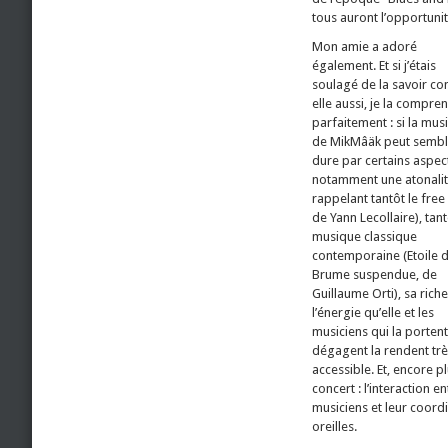
tous auront l’opportuni
Mon amie a adoré
également. Et si j’étais
soulagé de la savoir co
elle aussi, je la compren
parfaitement : si la mus
de MikMâäk peut sembl
dure par certains aspec
notamment une atonali
rappelant tantôt le free (
de Yann Lecollaire), tant
musique classique
contemporaine (Etoile 
Brume suspendue, de
Guillaume Orti), sa rich
l’énergie qu’elle et les
musiciens qui la portent
dégagent la rendent tr
accessible. Et, encore p
concert : l’interaction en
musiciens et leur coordi
oreilles.