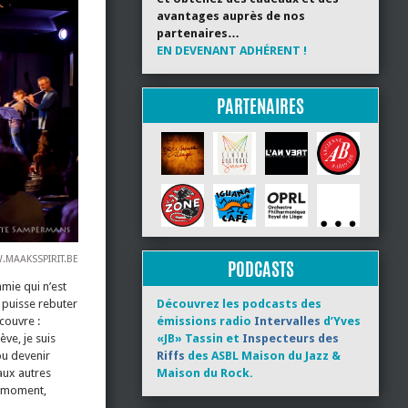
avantages auprès de nos
partenaires…
EN DEVENANT ADHÉRENT !
PARTENAIRES
MAAKSSPIRIT.BE
PODCASTS
ie qui n’est
 puisse rebuter
Découvrez les podcasts des
écouvre :
émissions radio
Intervalles
d’Yves
ve, je suis
«JB» Tassin et
Inspecteurs des
pu devenir
Riffs
des ASBL Maison du Jazz &
aux autres
Maison du Rock.
le moment,