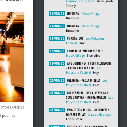
Gaume Jazz Festival
Rossignol-
Tintiny
NO STEAM
13/08/26
Music Village
Bruxelles
NO STEAM
14/08/26
Music Village
Bruxelles
CHAKÂM DUO
18/08/26
Les Polysons
Festival
Huy
THOMAS GRIMMONPREZ TRIO
18/08/26
Music Village
Bruxelles
ANU JUNNONEN & TUUR FLORIZOONE
19/08/26
+ PALOMA DEL REY ETC
Les
Polysons Festival
Huy
BELAMBA + PAOLA DI BELLA
20/08/26
Les
Polysons Festival
Huy
BIA FERREIRA + DYNA, LEWIS AND
21/08/26
SOUL CARAVAN + BANDA QUETZAL
Les
Polysons Festival
Huy
OTOGRAPHIE.BE
PROJECTION MILES + JO DIDDEREN +
21/08/26
WE WANT MILES
Jazz au Broukay
l pour les
Eben-Emael
VOX OXALYS + ANA VAGA DUO ETC