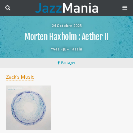
24 Octobre 2025
Morten Haxholm : Aether II
Yves «JB» Tassin
Partager
Zack’s Music