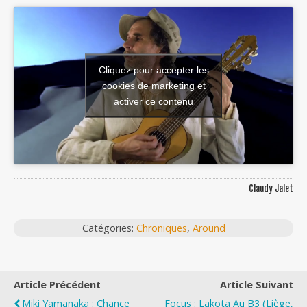
Cliquez pour accepter les
cookies de marketing et
activer ce contenu
Claudy Jalet
Catégories:
Chroniques
,
Around
Article Précédent
Article Suivant
Miki Yamanaka : Chance
Focus : Lakota Au B3 (Liège,