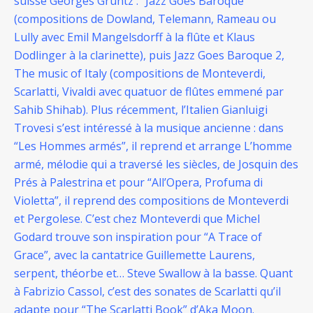
suisse Georges Gruntz : “Jazz Goes Baroque”
(compositions de Dowland, Telemann, Rameau ou
Lully avec Emil Mangelsdorff à la flûte et Klaus
Dodlinger à la clarinette), puis Jazz Goes Baroque 2,
The music of Italy (compositions de Monteverdi,
Scarlatti, Vivaldi avec quatuor de flûtes emmené par
Sahib Shihab). Plus récemment, l’Italien Gianluigi
Trovesi s’est intéressé à la musique ancienne : dans
“Les Hommes armés”, il reprend et arrange L’homme
armé, mélodie qui a traversé les siècles, de Josquin des
Prés à Palestrina et pour “All’Opera, Profuma di
Violetta”, il reprend des compositions de Monteverdi
et Pergolese. C’est chez Monteverdi que Michel
Godard trouve son inspiration pour “A Trace of
Grace”, avec la cantatrice Guillemette Laurens,
serpent, théorbe et… Steve Swallow à la basse. Quant
à Fabrizio Cassol, c’est des sonates de Scarlatti qu’il
adapte pour “The Scarlatti Book” d’Aka Moon.