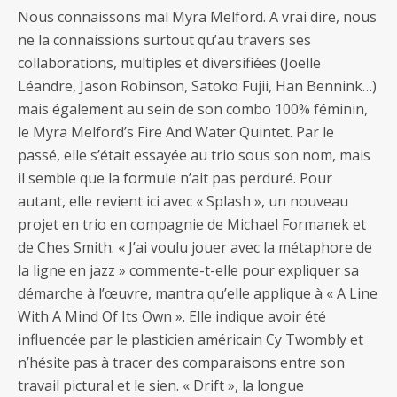
Nous connaissons mal Myra Melford. A vrai dire, nous
ne la connaissions surtout qu’au travers ses
collaborations, multiples et diversifiées (Joëlle
Léandre, Jason Robinson, Satoko Fujii, Han Bennink…)
mais également au sein de son combo 100% féminin,
le Myra Melford’s Fire And Water Quintet. Par le
passé, elle s’était essayée au trio sous son nom, mais
il semble que la formule n’ait pas perduré. Pour
autant, elle revient ici avec « Splash », un nouveau
projet en trio en compagnie de Michael Formanek et
de Ches Smith. « J’ai voulu jouer avec la métaphore de
la ligne en jazz » commente-t-elle pour expliquer sa
démarche à l’œuvre, mantra qu’elle applique à « A Line
With A Mind Of Its Own ». Elle indique avoir été
influencée par le plasticien américain Cy Twombly et
n’hésite pas à tracer des comparaisons entre son
travail pictural et le sien. « Drift », la longue