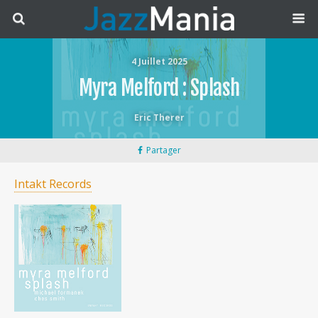
4 Juillet 2025
Myra Melford : Splash
Eric Therer
Partager
Intakt Records