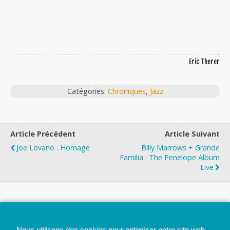
Eric Therer
Catégories:
Chroniques
,
Jazz
Article Précédent
Article Suivant
Joe Lovano : Homage
Billy Marrows + Grande
Familia : The Penelope Album
Live
Top
Nous utilisons des cookies pour optimiser notre site web.