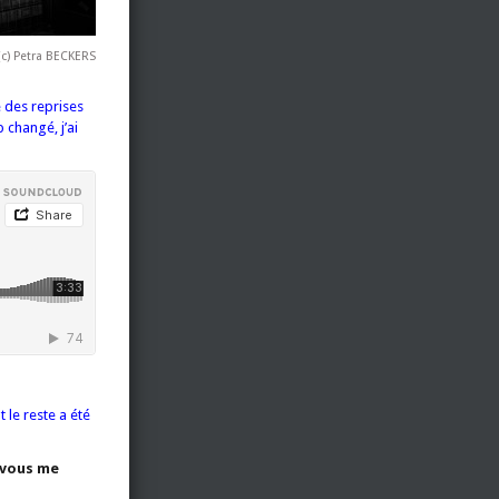
(c) Petra BECKERS
 des reprises
 changé, j’ai
 le reste a été
-vous me