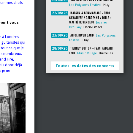
22/08/26
s femmes chefs
Les Polysons Festival
Huy
HAESEN & BONMARIAGE + TRIO
22/08/26
CAVALIERE / DARDENNE / DILLE +
WATTIÉ ROSENBERG
mment vous
Jazz au
Broukay
Eben-Emael
ALICE RIVER BAND
23/08/26
Les Polysons
te à Londres
Festival
Huy
 guitaristes qui
tout ce que je
TIERNEY SUTTON + IVAN PADUART
28/08/26
TRIO
ins nombreux.
Music Village
Bruxelles
and Fire,
ais donc déjà
Toutes les dates des concerts
 je ne