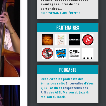
avantages auprès de nos
partenaires…
EN DEVENANT ADHÉRENT !
PARTENAIRES
PODCASTS
Découvrez les podcasts des
émissions radio
Intervalles
d’Yves
«JB» Tassin et
Inspecteurs des
Riffs
des ASBL Maison du Jazz &
Maison du Rock.