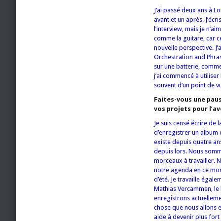
J’ai passé deux ans à Lo
avant et un après. J’écr
l’interview, mais je n’a
comme la guitare, car c
nouvelle perspective. J’
Orchestration and Phras
sur une batterie, commen
j’ai commencé à utilis
souvent d’un point de v
Faites-vous une pau
vos projets pour l’av
Je suis censé écrire de
d’enregistrer un album
existe depuis quatre a
depuis lors. Nous somm
morceaux à travailler. 
notre agenda en ce mom
d’été. Je travaille égal
Mathias Vercammen, le
enregistrons actuellem
chose que nous allons e
aide à devenir plus for