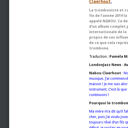
Claerhout
.
La tromboniste et co
fin de l’année 2019 l
appelé NΔBOU. Ce deni
d’un album complet p
internationale de la
propos de ses influe
de ce que cela repré
trombone.
Traduction :
Paméla M
LondonJazz News
:
Av
Nabou Claerhout
:
No
musique. J’ai commencé à
maison ! Je me suis al
instrument. C’est là que 
continuons !
Pourquoi le trombon
Ma mère m’a dit qu’il fa
cher, puis j’ai voulu jo
toujours rêvé d’un fils 
début, je voulais en joue