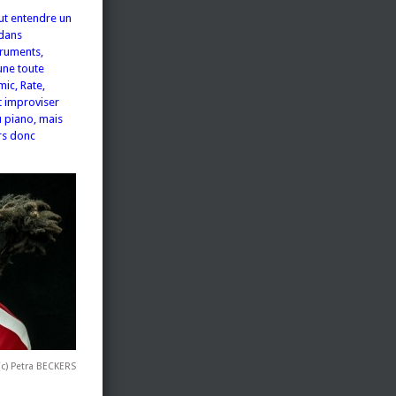
eut entendre un
 dans
truments,
une toute
mic, Rate,
t improviser
u piano, mais
rs donc
(c) Petra BECKERS