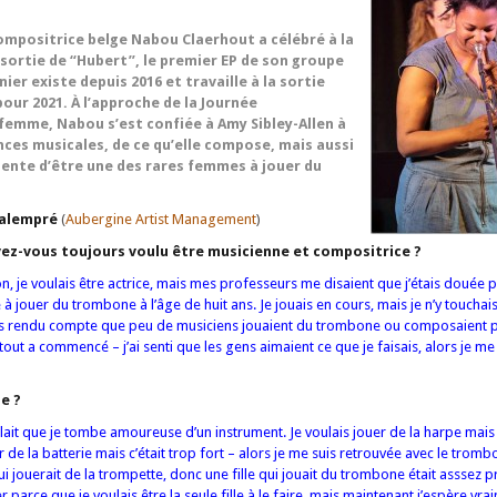
mpositrice belge Nabou Claerhout a célébré à la
a sortie de “Hubert”, le premier EP de son groupe
er existe depuis 2016 et travaille à la sortie
our 2021. À l’approche de la Journée
 femme, Nabou s’est confiée à Amy Sibley-Allen à
nces musicales, de ce qu’elle compose, mais aussi
sente d’être une des rares femmes à jouer du
alempré
(
Aubergine Artist Management
)
ez-vous toujours voulu être musicienne et compositrice ?
n, je voulais être actrice, mais mes professeurs me disaient que j’étais douée p
 jouer du trombone à l’âge de huit ans. Je jouais en cours, mais je n’y touchais
ors rendu compte que peu de musiciens jouaient du trombone ou composaient p
tout a commencé – j’ai senti que les gens aimaient ce que je faisais, alors je me s
e ?
llait que je tombe amoureuse d’un instrument. Je voulais jouer de la harpe mais 
uer de la batterie mais c’était trop fort – alors je me suis retrouvée avec le tro
qui jouerait de la trompette, donc une fille qui jouait du trombone était asssez p
r parce que je voulais être la seule fille à le faire, mais maintenant j’espère vr