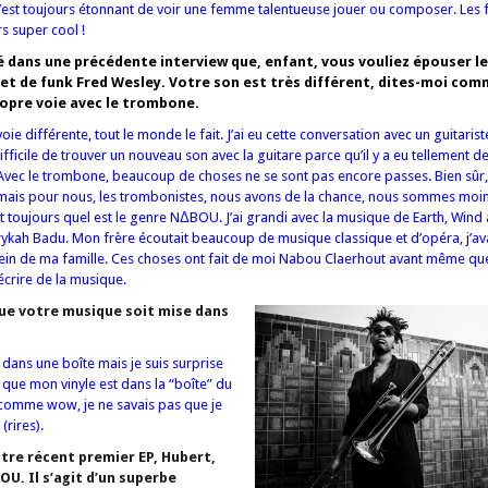
C’est toujours étonnant de voir une femme talentueuse jouer ou composer. Le
s super cool !
dans une précédente interview que, enfant, vous vouliez épouser le
et de funk Fred Wesley. Votre son est très différent, dites-moi co
opre voie avec le trombone.
voie différente, tout le monde le fait. J’ai eu cette conversation avec un guitaris
fficile de trouver un nouveau son avec la guitare parce qu’il y a eu tellement de
Avec le trombone, beaucoup de choses ne se sont pas encore passes. Bien sûr, 
, mais pour nous, les trombonistes, nous avons de la chance, nous sommes mo
oujours quel est le genre NΔBOU. J’ai grandi avec la musique de Earth, Wind 
rykah Badu. Mon frère écoutait beaucoup de musique classique et d’opéra, j’av
sein de ma famille. Ces choses ont fait de moi Nabou Claerhout avant même que
crire de la musique.
ue votre musique soit mise dans
ans une boîte mais je suis surprise
s que mon vinyle est dans la “boîte” du
 comme wow, je ne savais pas que je
(rires).
otre récent premier EP, Hubert,
U. Il s’agit d’un superbe