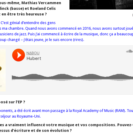
 vous-même, Mathias Vercammen
linck (basse) et Roeland Celis
z en être très heureuse ?
! C’est génial d’entendre des gens
ans ma chambre. Quand nous avons commencé en 2016, nous avons surtout joué
siciens de jazz. Puis j’ai commencé à écrire de la musique, donc ça a beaucoup
 changé – j’étais jeune, je le suis encore (rires).
sé sur l’EP ?
ponents, a été écrit avant mon passage à la Royal Academy of Music (RAM). Tout
séjour au Royaume-Uni.
res a vraiment influencé votre musique et vos compositions. Pouvez
essus d’écriture et de son évolution ?