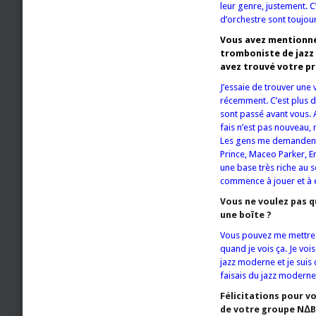
leur genre, justement. 
d’orchestre sont toujour
Vous avez mentionné 
tromboniste de jazz 
avez trouvé votre pr
J’essaie de trouver une 
récemment. C’est plus di
sont passé avant vous. 
fais n’est pas nouveau
Les gens me demandent t
Prince, Maceo Parker, E
une base très riche au 
commence à jouer et à é
Vous ne voulez pas q
une boîte ?
Vous pouvez me mettre d
quand je vois ça. Je voi
jazz moderne et je suis
faisais du jazz moderne 
Félicitations pour v
de votre groupe NΔBO