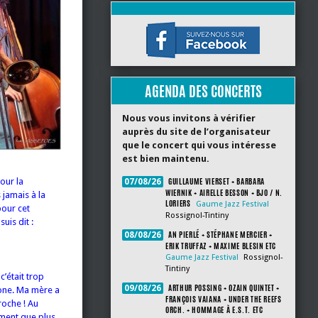
AGENDA DES CONCERTS
Nous vous invitons à vérifier
auprès du site de l’organisateur
que le concert qui vous intéresse
est bien maintenu.
GUILLAUME VIERSET + BARBARA
our la
07/08/26
WIERNIK + AIRELLE BESSON + BJO / N.
 jamais à la
LORIERS
Gaume Jazz Festival
our cet
Rossignol-Tintiny
uis dit :
AN PIERLÉ + STÉPHANE MERCIER +
08/08/26
ERIK TRUFFAZ + MAXIME BLESIN ETC
Gaume Jazz Festival
Rossignol-
Tintiny
c’était trop
ARTHUR POSSING + OZAIN QUINTET +
09/08/26
mbone. Ma mère a
FRANÇOIS VAIANA + UNDER THE REEFS
roche ! Au
ORCH. + HOMMAGE À E.S.T. ETC
aiment que plus