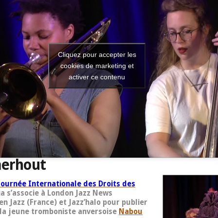
Cliquez pour accepter les
cookies de marketing et
activer ce contenu
aerhout
Journée Internationale des Droits des
ia s’associe à London Jazz News
zen Jazz (France) et Jazz’halo pour publier
 la jeune tromboniste anversoise
Nabou