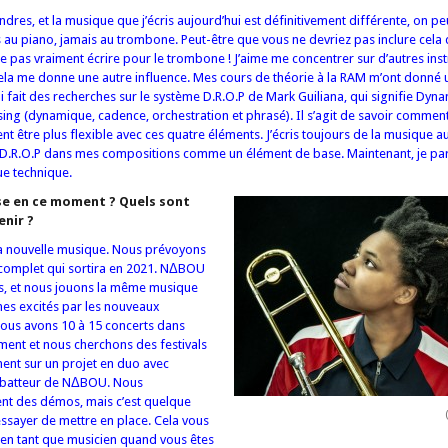
ndres, et la musique que j’écris aujourd’hui est définitivement différente, on p
is au piano, jamais au trombone. Peut-être que vous ne devriez pas inclure cela
ime pas vraiment écrire pour le trombone ! J’aime me concentrer sur d’autres ins
ela me donne une autre influence. Mes cours de théorie à la RAM m’ont donné 
ai fait des recherches sur le système D.R.O.P de Mark Guiliana, qui signifie Dyna
ing (dynamique, cadence, orchestration et phrasé). Il s’agit de savoir commen
t être plus flexible avec ces quatre éléments. J’écris toujours de la musique a
er D.R.O.P dans mes compositions comme un élément de base. Maintenant, je pa
ue technique.
se en ce moment ? Quels sont
enir ?
 la nouvelle musique. Nous prévoyons
 complet qui sortira en 2021. NΔBOU
ns, et nous jouons la même musique
es excités par les nouveaux
Nous avons 10 à 15 concerts dans
ent et nous cherchons des festivals
ement sur un projet en duo avec
 batteur de NΔBOU. Nous
ent des démos, mais c’est quelque
ssayer de mettre en place. Cela vous
t en tant que musicien quand vous êtes