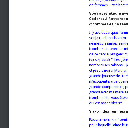
de femmes – et d’homme
Vous avez étudié av
Codarts à Rotterdam,
d’hommes et de fem
Il y avait quelques fem
Sonja Beeh et Els Verbru
ne me suis jamais sentie “
tromboniste avec les m
de ce cercle, les gens m
tu es spéciale”. Les ge
nombreuses raisons – je
et je suis noire. Mais j
grande joueuse de trom
m’écoutent parce que j
grande compositrice, pa
grandi avec ma mère seu
tromboniste, vous êtes t
qui est assez bizarre.
Y a-t-il des femmes 
Pas vraiment, sauf peut
pour laquelle j’aime le