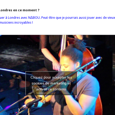
 Londres en ce moment ?
ouer à Londres avec NΔBOU. Peut-être que je pourrais aussi jouer avec de vieu
usiciens incroyables !
Cliquez pour accepter les
cookies de marketing et
activer ce contenu