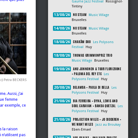
Gaume Jazz Festival
Rossignol-
Tintiny
NO STEAM
13/08/26
Music Village
Bruxelles
NO STEAM
14/08/26
Music Village
Bruxelles
CHAKÂM DUO
18/08/26
Les Polysons
Festival
Huy
THOMAS GRIMMONPREZ TRIO
18/08/26
Music Village
Bruxelles
ANU JUNNONEN & TUUR FLORIZOONE
19/08/26
+ PALOMA DEL REY ETC
Les
Polysons Festival
Huy
(c) Petra BECKERS
BELAMBA + PAOLA DI BELLA
20/08/26
Les
Polysons Festival
Huy
. Aussi, j’ai
 que femme
BIA FERREIRA + DYNA, LEWIS AND
21/08/26
par exemple, ce
SOUL CARAVAN + BANDA QUETZAL
Les
Polysons Festival
Huy
PROJECTION MILES + JO DIDDEREN +
21/08/26
WE WANT MILES
Jazz au Broukay
 la raison
Eben-Emael
n’utilisent pas
VOX OXALYS + ANA VAGA DUO ETC