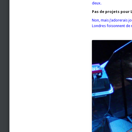
deux.
Pas de projets pour
Non, mais j’adorerais j
Londres foisonnent de m