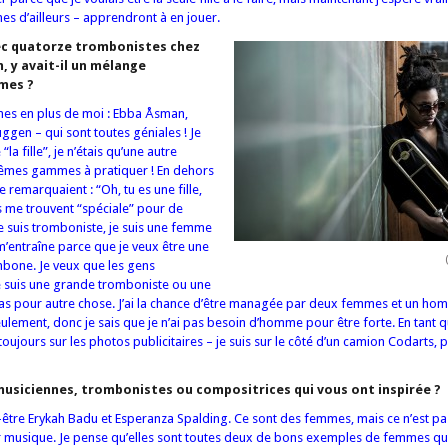
s d’ailleurs – apprendront à en jouer.
ec quatorze trombonistes chez
 y avait-il un mélange
mes ?
mes en plus de moi : Ebba Åsman,
ggen – qui sont toutes géniales ! Je
la fille”, je n’étais qu’une autre
êmes gammes à pratiquer ! En dehors
e remarquaient : “Oh, tu es une fille,
ns me trouvent “spéciale” pour de
 suis tromboniste, je suis une femme
e m’entraîne parce que je veux être une
bone. Je veux que les gens
e suis une grande tromboniste ou une
s pour autre chose. J’ai la chance d’être managée par deux femmes et un homme
lement, donc je sais que je n’ai pas besoin d’homme pour être forte. En tant
oujours sur les photos publicitaires – je suis sur le côté d’un camion Codarts, 
musiciennes, trombonistes ou compositrices qui vous ont inspirée ?
-être Erykah Badu et Esperanza Spalding. Ce sont des femmes, mais ce n’est pas
ur musique. Je pense qu’elles sont toutes deux de bons exemples de femmes qui 