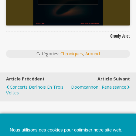
Claudy Jalet
Catégories:
Chroniques
,
Around
Article Précédent
Article Suivant
Concerts Berlinois En Trois
Doomcannon : Renaissance
Voltes
Top
Nous utilisons des cookies pour optimiser notre site web.
Mobile
Bureau