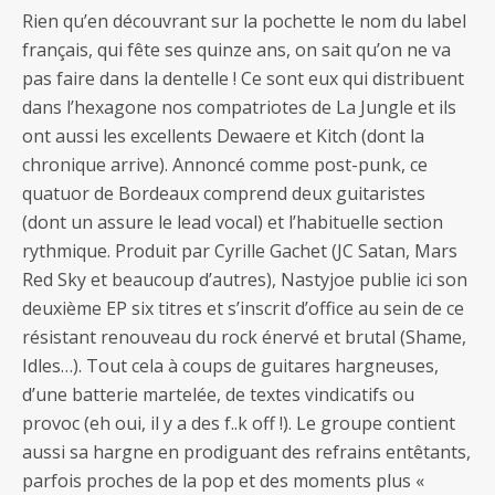
Rien qu’en découvrant sur la pochette le nom du label
français, qui fête ses quinze ans, on sait qu’on ne va
pas faire dans la dentelle ! Ce sont eux qui distribuent
dans l’hexagone nos compatriotes de La Jungle et ils
ont aussi les excellents Dewaere et Kitch (dont la
chronique arrive). Annoncé comme post-punk, ce
quatuor de Bordeaux comprend deux guitaristes
(dont un assure le lead vocal) et l’habituelle section
rythmique. Produit par Cyrille Gachet (JC Satan, Mars
Red Sky et beaucoup d’autres), Nastyjoe publie ici son
deuxième EP six titres et s’inscrit d’office au sein de ce
résistant renouveau du rock énervé et brutal (Shame,
Idles…). Tout cela à coups de guitares hargneuses,
d’une batterie martelée, de textes vindicatifs ou
provoc (eh oui, il y a des f..k off !). Le groupe contient
aussi sa hargne en prodiguant des refrains entêtants,
parfois proches de la pop et des moments plus «