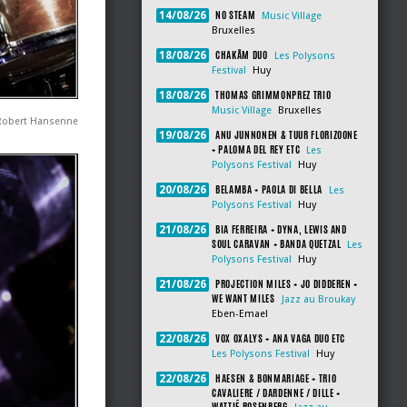
NO STEAM
14/08/26
Music Village
Bruxelles
CHAKÂM DUO
18/08/26
Les Polysons
Festival
Huy
THOMAS GRIMMONPREZ TRIO
18/08/26
Music Village
Bruxelles
 Robert Hansenne
ANU JUNNONEN & TUUR FLORIZOONE
19/08/26
+ PALOMA DEL REY ETC
Les
Polysons Festival
Huy
BELAMBA + PAOLA DI BELLA
20/08/26
Les
Polysons Festival
Huy
BIA FERREIRA + DYNA, LEWIS AND
21/08/26
SOUL CARAVAN + BANDA QUETZAL
Les
Polysons Festival
Huy
PROJECTION MILES + JO DIDDEREN +
21/08/26
WE WANT MILES
Jazz au Broukay
Eben-Emael
VOX OXALYS + ANA VAGA DUO ETC
22/08/26
Les Polysons Festival
Huy
HAESEN & BONMARIAGE + TRIO
22/08/26
CAVALIERE / DARDENNE / DILLE +
WATTIÉ ROSENBERG