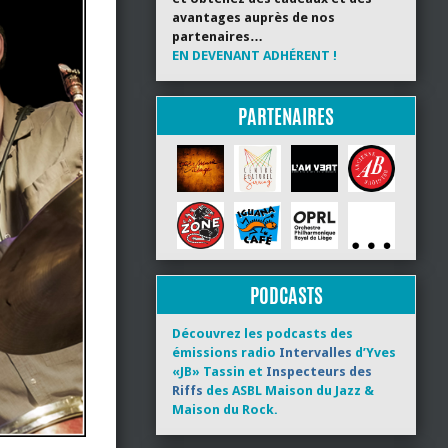
avantages auprès de nos
partenaires…
EN DEVENANT ADHÉRENT !
PARTENAIRES
PODCASTS
Découvrez les podcasts des
émissions radio
Intervalles
d’Yves
«JB» Tassin et
Inspecteurs des
Riffs
des ASBL Maison du Jazz &
Maison du Rock.