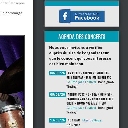
 Robert Hansenne
our un hommage
AGENDA DES CONCERTS
Nous vous invitons à vérifier
auprès du site de l’organisateur
que le concert qui vous intéresse
est bien maintenu.
AN PIERLÉ + STÉPHANE MERCIER +
08/08/26
ERIK TRUFFAZ + MAXIME BLESIN ETC
Gaume Jazz Festival
Rossignol-
Tintiny
ARTHUR POSSING + OZAIN QUINTET +
09/08/26
FRANÇOIS VAIANA + UNDER THE REEFS
ORCH. + HOMMAGE À E.S.T. ETC
Gaume Jazz Festival
Rossignol-
Tintiny
NO STEAM
13/08/26
Music Village
Bruxelles