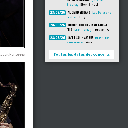
Jazz au
Broukay
Eben-Emael
ALICE RIVER BAND
23/08/26
Les Polysons
Festival
Huy
TIERNEY SUTTON + IVAN PADUART
28/08/26
TRIO
Music Village
Bruxelles
LATE BUSH + VAAGUE
28/08/26
Brasserie
Sauvenière
Liège
Toutes les dates des concerts
 Robert Hansenne