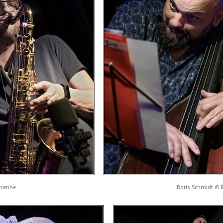
nsenne
Boris Schmidt © 