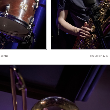
nsenne
Shauli Einav ©