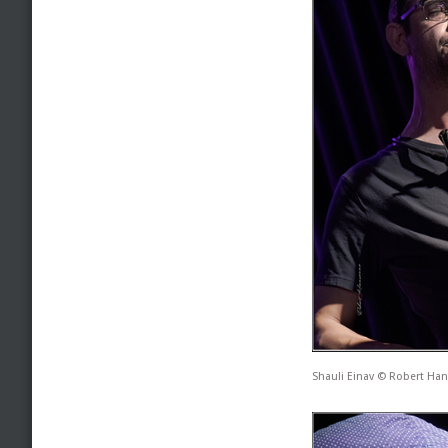
Shauli Einav © Robert Ha