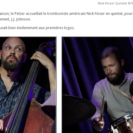
Nick Finzer Quintet ©
aison, le Pelzer accueillait le tromboniste américain Nick Finzer en quintet, p
ument, J.J. Johnson.
uvait bien évidemment aux premières loges.