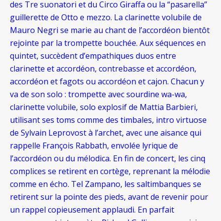
des Tre suonatori et du Circo Giraffa ou la “pasarella”
guillerette de Otto e mezzo. La clarinette volubile de
Mauro Negri se marie au chant de l’accordéon bientôt
rejointe par la trompette bouchée. Aux séquences en
quintet, succèdent d’empathiques duos entre
clarinette et accordéon, contrebasse et accordéon,
accordéon et fagots ou accordéon et cajon. Chacun y
va de son solo : trompette avec sourdine wa-wa,
clarinette volubile, solo explosif de Mattia Barbieri,
utilisant ses toms comme des timbales, intro virtuose
de Sylvain Leprovost à l’archet, avec une aisance qui
rappelle François Rabbath, envolée lyrique de
l’accordéon ou du mélodica. En fin de concert, les cinq
complices se retirent en cortège, reprenant la mélodie
comme en écho. Tel Zampano, les saltimbanques se
retirent sur la pointe des pieds, avant de revenir pour
un rappel copieusement applaudi. En parfait