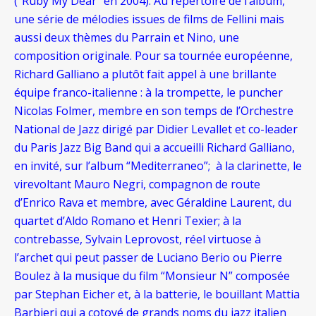
(“Ruby My Dear” en 2004). Au répertoire de l’album,
une série de mélodies issues de films de Fellini mais
aussi deux thèmes du Parrain et Nino, une
composition originale. Pour sa tournée européenne,
Richard Galliano a plutôt fait appel à une brillante
équipe franco-italienne : à la trompette, le puncher
Nicolas Folmer, membre en son temps de l’Orchestre
National de Jazz dirigé par Didier Levallet et co-leader
du Paris Jazz Big Band qui a accueilli Richard Galliano,
en invité, sur l’album “Mediterraneo”; à la clarinette, le
virevoltant Mauro Negri, compagnon de route
d’Enrico Rava et membre, avec Géraldine Laurent, du
quartet d’Aldo Romano et Henri Texier; à la
contrebasse, Sylvain Leprovost, réel virtuose à
l’archet qui peut passer de Luciano Berio ou Pierre
Boulez à la musique du film “Monsieur N” composée
par Stephan Eicher et, à la batterie, le bouillant Mattia
Barbieri qui a cotoyé de grands noms du jazz italien