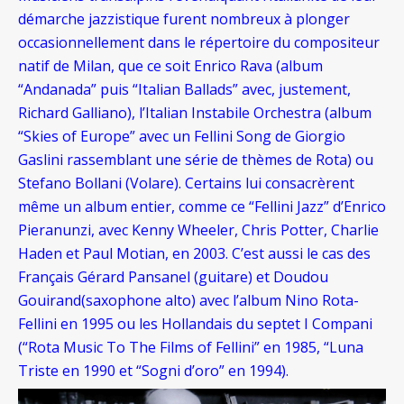
démarche jazzistique furent nombreux à plonger
occasionnellement dans le répertoire du compositeur
natif de Milan, que ce soit Enrico Rava (album
“Andanada” puis “Italian Ballads” avec, justement,
Richard Galliano), l’Italian Instabile Orchestra (album
“Skies of Europe” avec un Fellini Song de Giorgio
Gaslini rassemblant une série de thèmes de Rota) ou
Stefano Bollani (
Volare). Certains lui consacrèrent
même un album entier, comme ce “Fellini Jazz” d’Enrico
Pieranunzi, avec Kenny Wheeler, Chris Potter, Charlie
Haden et Paul Motian, en 2003. C’est aussi le cas des
Français Gérard Pansanel (guitare) et Doudou
Gouirand(saxophone alto) avec l’album Nino Rota-
Fellini en 1995 ou les Hollandais du septet I Compani
(“Rota Music To The Films of Fellini” en 1985, “Luna
Triste en 1990 et “Sogni d’oro” en 1994).