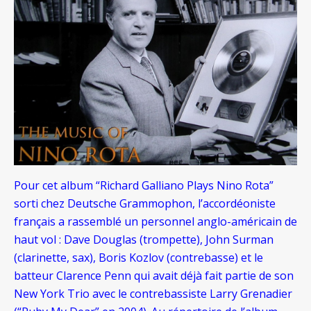
Pour cet album “Richard Galliano Plays Nino Rota”
sorti chez Deutsche Grammophon, l’accordéoniste
français a rassemblé un personnel anglo-américain de
haut vol : Dave Douglas (trompette), John Surman
(clarinette, sax), Boris Kozlov (contrebasse) et le
batteur Clarence Penn qui avait déjà fait partie de son
New York Trio avec le contrebassiste Larry Grenadier