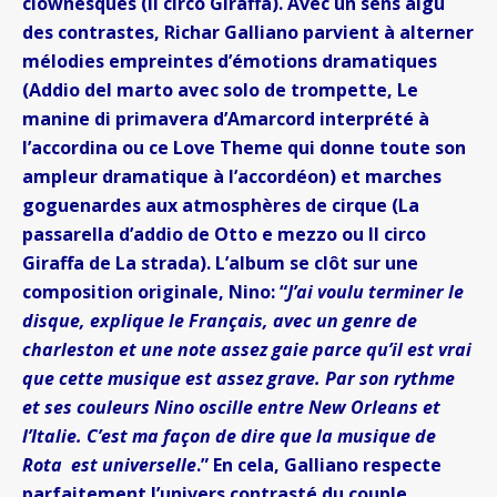
clownesques (Il circo Giraffa). Avec un sens aigu
des contrastes, Richar Galliano parvient à alterner
mélodies empreintes d’émotions dramatiques
(Addio del marto avec solo de trompette, Le
manine di primavera d’Amarcord interprété à
l’accordina ou ce Love Theme qui donne toute son
ampleur dramatique à l’accordéon) et marches
goguenardes aux atmosphères de cirque (La
passarella d’addio de Otto e mezzo ou Il circo
Giraffa de La strada). L’album se clôt sur une
composition originale, Nino: “
J’ai voulu terminer le
disque, explique le Français, avec un genre de
charleston et une note assez gaie parce qu’il est vrai
que cette musique est assez grave. Par son rythme
et ses couleurs Nino oscille entre New Orleans et
l’Italie. C’est ma façon de dire que la musique de
Rota est universelle
.” En cela, Galliano respecte
parfaitement l’univers contrasté du couple