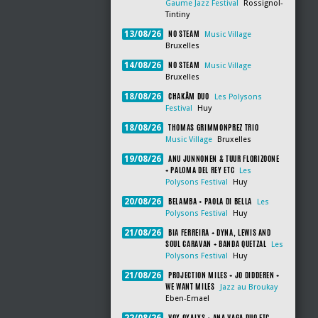
Gaume Jazz Festival
Rossignol-
Tintiny
NO STEAM
13/08/26
Music Village
Bruxelles
NO STEAM
14/08/26
Music Village
Bruxelles
CHAKÂM DUO
18/08/26
Les Polysons
Festival
Huy
THOMAS GRIMMONPREZ TRIO
18/08/26
Music Village
Bruxelles
ANU JUNNONEN & TUUR FLORIZOONE
19/08/26
+ PALOMA DEL REY ETC
Les
Polysons Festival
Huy
BELAMBA + PAOLA DI BELLA
20/08/26
Les
Polysons Festival
Huy
BIA FERREIRA + DYNA, LEWIS AND
21/08/26
SOUL CARAVAN + BANDA QUETZAL
Les
Polysons Festival
Huy
PROJECTION MILES + JO DIDDEREN +
21/08/26
WE WANT MILES
Jazz au Broukay
Eben-Emael
VOX OXALYS + ANA VAGA DUO ETC