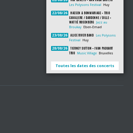
22/08/26
Les Polysons Festival
Huy
HAESEN & BONMARIAGE + TRIO
22/08/26
CAVALIERE / DARDENNE / DILLE +
WATTIÉ ROSENBERG
Jazz au
Broukay
Eben-Emael
ALICE RIVER BAND
23/08/26
Les Polysons
Festival
Huy
TIERNEY SUTTON + IVAN PADUART
28/08/26
TRIO
Music Village
Bruxelles
Toutes les dates des concerts