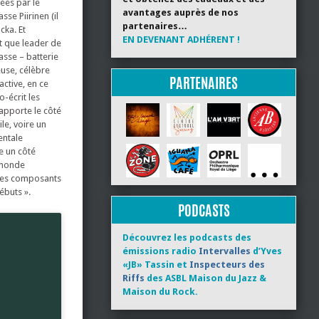
ées par le
avantages auprès de nos
se Piirinen (il
partenaires…
cka. Et
EN DEVENANT ADHÉRENT !
nt que leader de
sse – batterie
euse, célèbre
PARTENAIRES
ctive, en ce
-écrit les
 apporte le côté
le, voire un
entale
e un côté
 monde
s ces composants
ébuts ».
PODCASTS
Découvrez les podcasts des
émissions radio
Intervalles
d’Yves
«JB» Tassin et
Inspecteurs des
Riffs
des ASBL Maison du Jazz &
Maison du Rock.