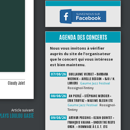
AGENDA DES CONCERTS
Nous vous invitons à vérifier
auprès du site de l’organisateur
que le concert qui vous intéresse
est bien maintenu.
GUILLAUME VIERSET + BARBARA
07/08/26
WIERNIK + AIRELLE BESSON + BJO / N.
Claudy Jalet
LORIERS
Gaume Jazz Festival
Rossignol-Tintiny
AN PIERLÉ + STÉPHANE MERCIER +
08/08/26
ERIK TRUFFAZ + MAXIME BLESIN ETC
Gaume Jazz Festival
Rossignol-
Tintiny
Article suivant
 PLAYS LOULOU GASTÉ
ARTHUR POSSING + OZAIN QUINTET +
09/08/26
FRANÇOIS VAIANA + UNDER THE REEFS
ORCH. + HOMMAGE À E.S.T. ETC