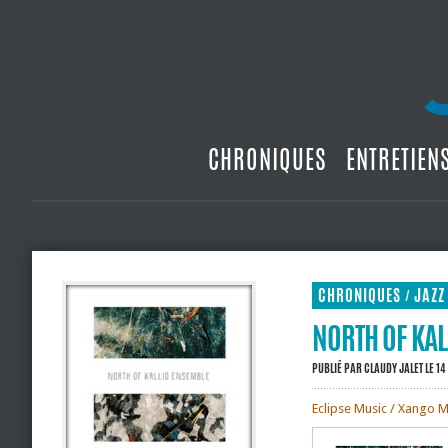
CHRONIQUES
ENTRETIEN
CHRONIQUES
JAZZ
/
NORTH OF KAL
PUBLIÉ PAR
CLAUDY JALET
LE 1
Eclipse Music / Xango M