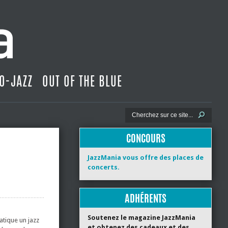
O-JAZZ
OUT OF THE BLUE
CONCOURS
JazzMania vous offre des places de
concerts.
ADHÉRENTS
Soutenez le magazine JazzMania
atique un jazz
et obtenez des cadeaux et des