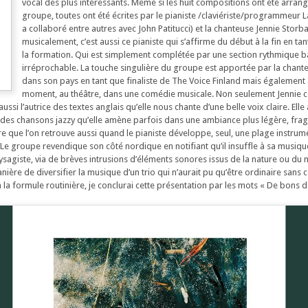
vocal des plus intéressants. Même si les huit compositions ont été arrang
groupe, toutes ont été écrites par le pianiste /claviériste/programmeur Las
a collaboré entre autres avec John Patitucci) et la chanteuse Jennie Storba
musicalement, c’est aussi ce pianiste qui s’affirme du début à la fin en ta
la formation. Qui est simplement complétée par une section rythmique ba
irréprochable. La touche singulière du groupe est apportée par la chant
dans son pays en tant que finaliste de The Voice Finland mais également a
moment, au théâtre, dans une comédie musicale. Non seulement Jennie co
ussi l’autrice des textes anglais qu’elle nous chante d’une belle voix claire. Elle
des chansons jazzy qu’elle amène parfois dans une ambiance plus légère, fragi
 que l’on retrouve aussi quand le pianiste développe, seul, une plage instrum
 Le groupe revendique son côté nordique en notifiant qu’il insuffle à sa musiqu
agiste, via de brèves intrusions d’éléments sonores issus de la nature ou du
nière de diversifier la musique d’un trio qui n’aurait pu qu’être ordinaire san
n la formule routinière, je conclurai cette présentation par les mots « De bons d