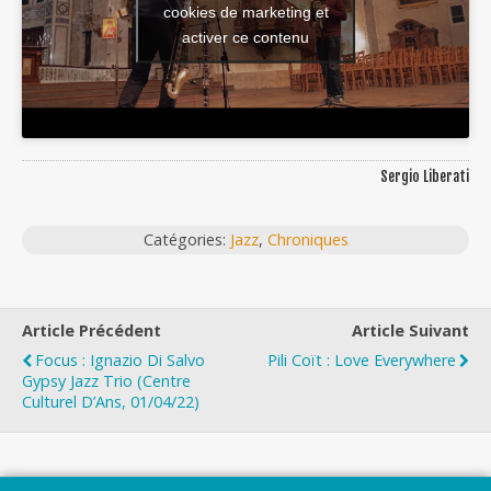
cookies de marketing et
activer ce contenu
Sergio Liberati
Catégories:
Jazz
,
Chroniques
Article Précédent
Article Suivant
Focus : Ignazio Di Salvo
Pili Coït : Love Everywhere
Gypsy Jazz Trio (Centre
Culturel D’Ans, 01/04/22)