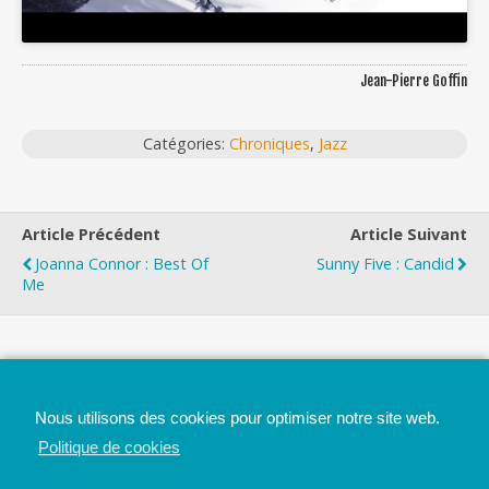
Jean-Pierre Goffin
Catégories:
Chroniques
,
Jazz
Article Précédent
Article Suivant
Joanna Connor : Best Of
Sunny Five : Candid
Me
Top
Nous utilisons des cookies pour optimiser notre site web.
Mobile
Bureau
Politique de cookies