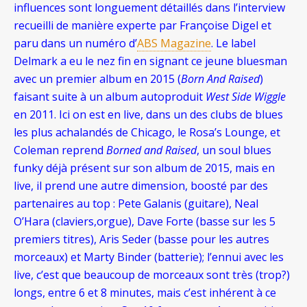
influences sont longuement détaillés dans l’interview
recueilli de manière experte par Françoise Digel et
paru dans un numéro d’
ABS Magazine
. Le label
Delmark a eu le nez fin en signant ce jeune bluesman
avec un premier album en 2015 (
Born And Raised
)
faisant suite à un album autoproduit
West Side Wiggle
en 2011. Ici on est en live, dans un des clubs de blues
les plus achalandés de Chicago, le Rosa’s Lounge, et
Coleman reprend
Borned and Raised
, un soul blues
funky déjà présent sur son album de 2015, mais en
live, il prend une autre dimension, boosté par des
partenaires au top : Pete Galanis (guitare), Neal
O’Hara (claviers,orgue), Dave Forte (basse sur les 5
premiers titres), Aris Seder (basse pour les autres
morceaux) et Marty Binder (batterie); l’ennui avec les
live, c’est que beaucoup de morceaux sont très (trop?)
longs, entre 6 et 8 minutes, mais c’est inhérent à ce