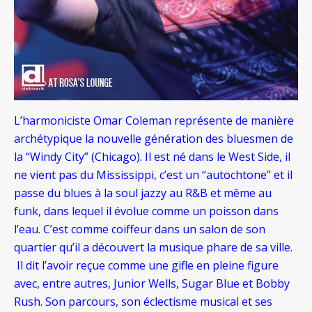
L’harmoniciste Omar Coleman représente de manière
archétypique la nouvelle génération des bluesmen de
la “Windy City” (Chicago). Il est né dans le West Side, il
ne vient pas du Mississippi, c’est un “autochtone” et il
passe du blues à la soul jazzy au R&B et même au
funk, dans lequel il évolue comme un poisson dans
l’eau. C’est comme coiffeur dans un salon de son
quartier qu’il a découvert la musique phare de sa ville.
Il dit l’avoir reçue comme une gifle en pleine figure
avec, entre autres, Junior Wells, Sugar Blue et Bobby
Rush. Son parcours, son éclectisme musical et ses