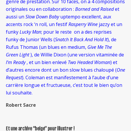
genre de prestation. Sur 10 faces, on a 4 compositions
originales ou en collaboration :
Borned and Raised
et
aussi un
Slow Down Baby
uptempo excellent, aux
accents rock ‘n roll, un festif
Rasperry Wine
jazzy et un
funky
Lucky Man
; pour le reste on a des reprises
funky de Junior Wells (
Snatch It Back And Hold It
), de
Rufus Thomas (un blues en medium,
Give Me The
Green Light
), de Willie Dixon (une version vitaminée de
I’m Ready
, et un bien enlevé
Two Headed Woman
) et
d’autres encore dont un bon slow blues chaloupé (
One
Request
). Coleman est manifestement à l’aube d’une
carrière longue et fructueuse, c’est tout le bien qu’on
lui souhaite.
Robert Sacre
Et une archive “belge” pour illustrer !