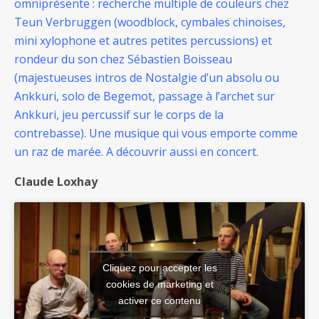
omniprésente : recherche multiple de couleurs chez
Teun Verbruggen (woodblock, cymbales chinoises,
mini xylophone et autres petites percussions) et
rondeur du son chez Sébastien Boisseau
(majestueuses intros de Nostalgie d’un absolu ou
Ankkuri, solo de Begemot, passage à l’archet sur
Ankkuri, jeu percussif sur le corps de la
contrebasse).
Une musique qui vous emporte comme
un raz de marée.
A découvrir aussi en concert.
Claude Loxhay
Cliquez pour accepter les
cookies de marketing et
activer ce contenu