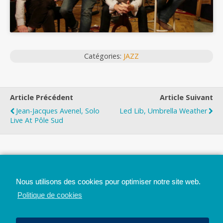
Catégories:
JAZZ
Article Précédent
Article Suivant
Jean-Jacques Avenel, Solo
Led Lib, Umbrella Weather
Live At Pôle Sud
Top
Nous utilisons des cookies pour optimiser notre site web.
Mobile
Bureau
Politique de cookies