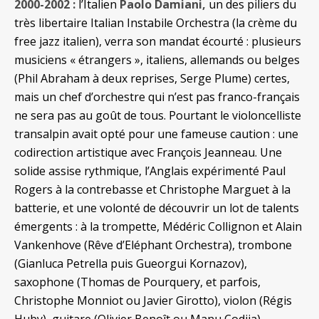
2000-2002 :
l’Italien
Paolo Damiani,
un des piliers du
très libertaire Italian Instabile Orchestra (la crème du
free jazz italien), verra son mandat écourté : plusieurs
musiciens « étrangers », italiens, allemands ou belges
(Phil Abraham à deux reprises, Serge Plume) certes,
mais un chef d’orchestre qui n’est pas franco-français
ne sera pas au goût de tous. Pourtant le violoncelliste
transalpin avait opté pour une fameuse caution : une
codirection artistique avec François Jeanneau. Une
solide assise rythmique, l’Anglais expérimenté Paul
Rogers à la contrebasse et Christophe Marguet à la
batterie, et une volonté de découvrir un lot de talents
émergents : à la trompette, Médéric Collignon et Alain
Vankenhove (Rêve d’Eléphant Orchestra), trombone
(Gianluca Petrella puis Gueorgui Kornazov),
saxophone (Thomas de Pourquery, et parfois,
Christophe Monniot ou Javier Girotto), violon (Régis