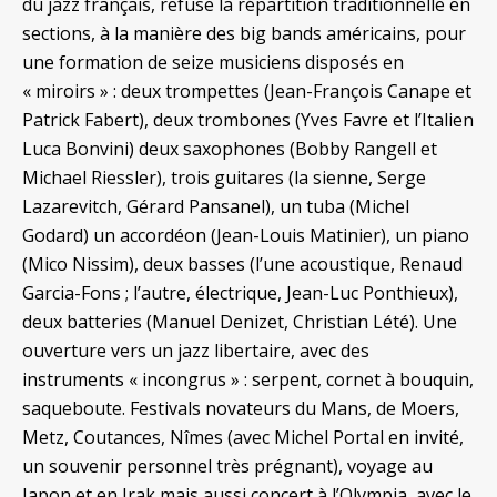
du jazz français, refuse la répartition traditionnelle en
sections, à la manière des big bands américains, pour
une formation de seize musiciens disposés en
« miroirs » : deux trompettes (Jean-François Canape et
Patrick Fabert), deux trombones (Yves Favre et l’Italien
Luca Bonvini) deux saxophones (Bobby Rangell et
Michael Riessler), trois guitares (la sienne, Serge
Lazarevitch, Gérard Pansanel), un tuba (Michel
Godard) un accordéon (Jean-Louis Matinier), un piano
(Mico Nissim), deux basses (l’une acoustique, Renaud
Garcia-Fons ; l’autre, électrique, Jean-Luc Ponthieux),
deux batteries (Manuel Denizet, Christian Lété). Une
ouverture vers un jazz libertaire, avec des
instruments « incongrus » : serpent, cornet à bouquin,
saqueboute. Festivals novateurs du Mans, de Moers,
Metz, Coutances, Nîmes (avec Michel Portal en invité,
un souvenir personnel très prégnant), voyage au
Japon et en Irak mais aussi concert à l’Olympia, avec le