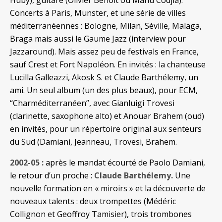
Huby), guitare (Olivier Benoît ou Manu Codjia).
Concerts à Paris, Munster, et une série de villes
méditerranéennes : Bologne, Milan, Séville, Malaga,
Braga mais aussi le Gaume Jazz (interview pour
Jazzaround). Mais assez peu de festivals en France,
sauf Crest et Fort Napoléon. En invités : la chanteuse
Lucilla Galleazzi, Akosk S. et Claude Barthélemy, un
ami. Un seul album (un des plus beaux), pour ECM,
“Charméditerranéen”, avec Gianluigi Trovesi
(clarinette, saxophone alto) et Anouar Brahem (oud)
en invités, pour un répertoire original aux senteurs
du Sud (Damiani, Jeanneau, Trovesi, Brahem.
2002-05 :
après le mandat écourté de Paolo Damiani,
le retour d’un proche :
Claude Barthélemy.
Une
nouvelle formation en « miroirs » et la découverte de
nouveaux talents : deux trompettes (Médéric
Collignon et Geoffroy Tamisier), trois trombones