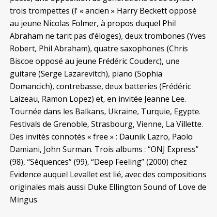
trois trompettes (l’ « ancien » Harry Beckett opposé
au jeune Nicolas Folmer, à propos duquel Phil
Abraham ne tarit pas d’éloges), deux trombones (Yves
Robert, Phil Abraham), quatre saxophones (Chris
Biscoe opposé au jeune Frédéric Couderc), une
guitare (Serge Lazarevitch), piano (Sophia
Domancich), contrebasse, deux batteries (Frédéric
Laizeau, Ramon Lopez) et, en invitée Jeanne Lee.
Tournée dans les Balkans, Ukraine, Turquie, Egypte.
Festivals de Grenoble, Strasbourg, Vienne, La Villette.
Des invités connotés « free » : Daunik Lazro, Paolo
Damiani, John Surman. Trois albums : “ONJ Express”
(98), “Séquences” (99), “Deep Feeling” (2000) chez
Evidence auquel Levallet est lié, avec des compositions
originales mais aussi Duke Ellington Sound of Love de
Mingus.