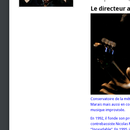
Le directeur a
Conservatoire de la mét
Marais mais aussi en com
musique improvisée.
En 1992, il fonde son p
contrebassiste Nicolas M
“Inoxydable”. En 1995, i