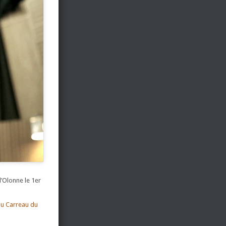
 d’Olonne le 1er
au Carreau du