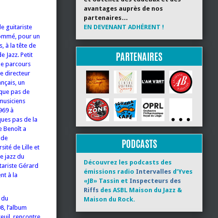
avantages auprès de nos
partenaires…
le guitariste
EN DEVENANT ADHÉRENT !
 nommé, pour un
 à la tête de
PARTENAIRES
e Jazz. Petit
 le parcours
e directeur
ançais, un
que pas de
musiciens
969 à
ques pas de la
e Benoît a
 de
PODCASTS
sité de Lille et
de jazz du
Découvrez les podcasts des
tariste Gérard
émissions radio
Intervalles
d’Yves
nt à la
«JB» Tassin et
Inspecteurs des
Riffs
des ASBL Maison du Jazz &
 du
Maison du Rock.
8, l’album
euil, rencontre