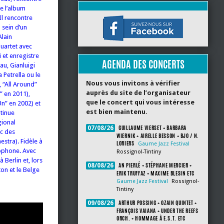
re l’album
Il rencontre
 sein d’un
Alain
quartet avec
i et enregistre
AGENDA DES CONCERTS
au, Gianluigi
Petrella ou le
Nous vous invitons à vérifier
, “All Around”
auprès du site de l’organisateur
” en 2011),
que le concert qui vous intéresse
n” en 2002) et
est bien maintenu.
ntinue
gional
GUILLAUME VIERSET + BARBARA
07/08/26
ec des
WIERNIK + AIRELLE BESSON + BJO / N.
stra). Fidèle à
LORIERS
Gaume Jazz Festival
xophone. Avec
Rossignol-Tintiny
Berlin et, lors
AN PIERLÉ + STÉPHANE MERCIER +
08/08/26
ton et le Belge
ERIK TRUFFAZ + MAXIME BLESIN ETC
Gaume Jazz Festival
Rossignol-
Tintiny
ARTHUR POSSING + OZAIN QUINTET +
09/08/26
FRANÇOIS VAIANA + UNDER THE REEFS
ORCH. + HOMMAGE À E.S.T. ETC