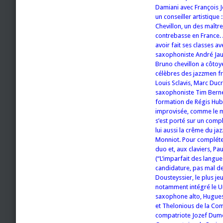
Damiani avec François 
un conseiller artistique 
Chevillon, un des maître
contrebasse en France.
avoir fait ses classes av
saxophoniste André Ja
Bruno chevillon a côtoyé
célèbres des jazzmen fr
Louis Sclavis, Marc Duc
saxophoniste Tim Berne e
formation de Régis Huby
improvisée, comme le mo
s’est porté sur un comp
lui aussi la crême du ja
Monniot. Pour compléter
duo et, aux claviers, P
(“L’imparfait des langue
candidature, pas mal de
Dousteyssier, le plus je
notamment intégré le U
saxophone alto, Hugues 
et Thelonious de la Com
compatriote Jozef Dumo