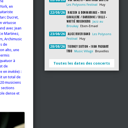
22/08/26
une
Les Polysons Festival
Huy
York, en
itariste
HAESEN & BONMARIAGE + TRIO
22/08/26
CAVALIERE / DARDENNE / DILLE +
Marc Ducret,
WATTIÉ ROSENBERG
Jazz au
n virtuose
Broukay
Eben-Emael
and avec Jean
ice Martinez,
ALICE RIVER BAND
23/08/26
Les Polysons
em, Archimusic
Festival
Huy
as de
TIERNEY SUTTON + IVAN PADUART
28/08/26
lon alto, une
TRIO
Music Village
Bruxelles
permis
 quatuor à
Toutes les dates des concerts
et de
 en invitée) :
t un total de
 20 musiciens
 sections
ble dense et