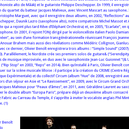
honiste alto de Mâäk) et le guitariste Philippe Deschepper. En 1999, il enregist
 du quartet du batteur Jacques Mahieux, avec Vincent Mascart au saxophone. 
ristophe Marguet, avec qui il enregistre deux albums, en 2002, “Reflections” au
schepper, Daunik Lazro (saxophone alto), notre compatriote Michel Massot et 
 qui a rejoint plus tard Rêve d’Eléphant Orchestra) et, en 2005, “Ecarlate”, en 
phone. En 2001, il rejoint l’ONJ dirigé par le violoncelliste italien Paolo Damian
éen”, au sein d’une formation transgénérationnelle réunissant François Jeanne
 Anouar Brahem mais aussi des révélations comme Médéric Collignon, Gianluca 
vec ce dernier, Olivier Benoît enregistrera trois albums : “Simple Sound” (2007)
). Parallèlement, le Nordiste crée ses premiers solos de guitare& (“Serendipity
es de musique improvisée, en duo avec le saxophoniste Jean-Luc Guionnet “(& U
 (“Rip Stop” en 2003, “Reps” en 2014). Bien qu’installé à Paris, Olivier Benoît co
uer sur la scène musicale lilloise : il participe à la création du CRIME (Centre Ré
que Expérimentale) et du collectif Circum (album “Hue” de 2008, enregistré av
ors d’un séjour en Asie et “Le Ravissement”, en 2009, avec le Circum Grand Orche
e Jacques Mahieux pour “Peaux d’âmes”, en 2011, avec Géraldine Laurent au sa
aver le double album “Europa Paris”, prépare déjà un deuxième album consacré à 
 Fabric au Carreau du Temple, il s’apprête à inviter le vocaliste anglais Phil Min
e. (1)
r Benoît
lo