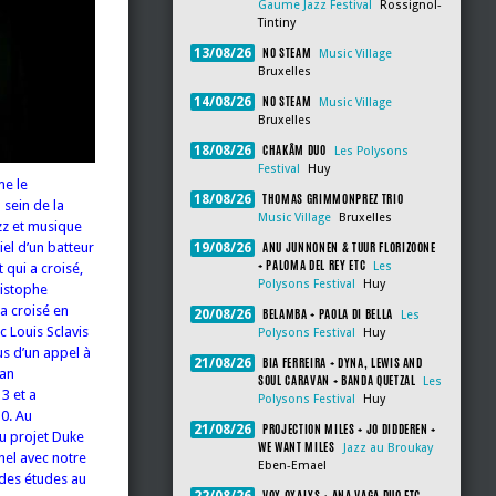
Gaume Jazz Festival
Rossignol-
Tintiny
NO STEAM
13/08/26
Music Village
Bruxelles
NO STEAM
14/08/26
Music Village
Bruxelles
CHAKÂM DUO
18/08/26
Les Polysons
Festival
Huy
me le
THOMAS GRIMMONPREZ TRIO
18/08/26
 sein de la
Music Village
Bruxelles
zz et musique
ANU JUNNONEN & TUUR FLORIZOONE
el d’un batteur
19/08/26
+ PALOMA DEL REY ETC
Les
qui a croisé,
Polysons Festival
Huy
ristophe
a croisé en
BELAMBA + PAOLA DI BELLA
20/08/26
Les
 Louis Sclavis
Polysons Festival
Huy
us d’un appel à
BIA FERREIRA + DYNA, LEWIS AND
21/08/26
ean
SOUL CARAVAN + BANDA QUETZAL
Les
3 et a
Polysons Festival
Huy
0. Au
PROJECTION MILES + JO DIDDEREN +
21/08/26
u projet Duke
WE WANT MILES
Jazz au Broukay
nel avec notre
Eben-Emael
 des études au
VOX OXALYS + ANA VAGA DUO ETC