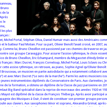
Jeanneau,
: Bruno
s de la
 Après
ec le
ume,
 les plus
ançais :
ret, Michel Portal, Stéphan Oliva, Daniel Humair mais aussi des Américains com
t le batteur Paul Motian. Pour sa part, Olivier Benoît l’avait croisé, en 2007, au
. Comme lui, Bruno Chevillon est passionné par ces chemins de traverse en ja
ntre son groupe Caravaggio. Pour assurer l’assise rythmique, le choix essenti
lice de Bruno Chevillon, Eric Echampard, membre du Megaoctet d’Andy Emler et 
zz français : Marc Ducret, François Corneloup, Michel Portal, Louis Sclavis ou Ch
 cette assise rythmique, on retrouve, au piano, Sophie Agnel qu’Olivier Benoît 
aul Brousseau, un musicien en partie autodidacte qui a notamment collaboré avec
s”) et avec Marc Ducret (“Le sens de la marche”). Parmi les autres musiciens iss
 jeunes instrumentistes diplômés du Conservatoire de Paris. Aux clarinettes, J
une de la formation, a obtenu un diplôme de la Classe de jazz parisienne en 201
mlaut Big Band spécialisé dans la reprise de morceaux des années 1920 et 193
Mayot est diplômé de la classe de François Théberge. Après avoir participé a
pagnie des Musiques à Ouïr, il vient de constituer son premier groupe person
ulin aux claviers. Aux saxophones ténor et soprano, Alexandra Grimal, après