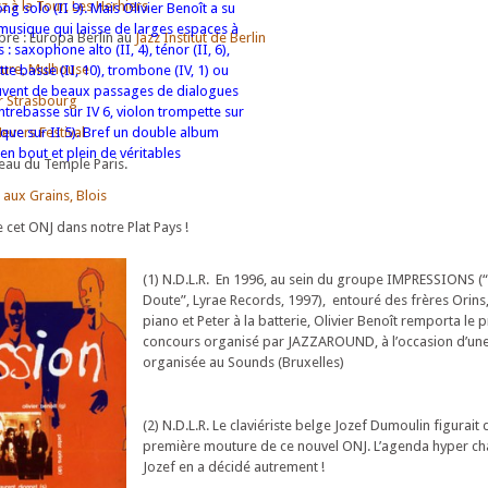
zz à la Tour, Les Herhiers
ng solo (II 9). Mais Olivier Benoît a su
usique qui laisse de larges espaces à
re : Europa Berlin au
Jazz Institut de Berlin
 : saxophone alto (II, 4), ténor (II, 6),
ture, Mulhouse
nette basse (II, 10), trombone (IV, 1) ou
souvent de beaux passages de dialogues
r Strasbourg
trebasse sur IV 6, violon trompette sur
Nevers Festival
que sur II 5). Bref un double album
n bout et plein de véritables
eau du Temple Paris.
 aux Grains, Blois
 cet ONJ dans notre Plat Pays !
(1) N.D.L.R. En 1996, au sein du groupe IMPRESSIONS (
Doute”, Lyrae Records, 1997), entouré des frères Orins
piano et Peter à la batterie, Olivier Benoît remporta le 
concours organisé par JAZZAROUND, à l’occasion d’une
organisée au Sounds (Bruxelles)
(2) N.D.L.R. Le claviériste belge Jozef Dumoulin figurait 
première mouture de ce nouvel ONJ. L’agenda hyper c
Jozef en a décidé autrement !