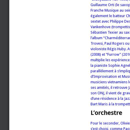
Guillaume Orti (le saxop
Franche Musique au sein
également le batteur Ch
sextet avec Philippe De
Vankenhove (trompettiste
Sébastien Texier au saxo
l’album “Charméditerran
Trovesi, Paul Rogers ou
violoniste Régis Huby. A
(2008) et “Furrow” (2010
multiplie les expérienc
la pianiste Sophie Agnel
parallèlement à s’impliq
d’Improvisation et Musi
musiciens vietnamiens l
ses amitiés, il retrouv
son ONJ, il vient de gr
d’une résidence à la Jazz
Bart Maris à la trompett
L’orchestre
Pour le seconder, Olivie
s’est choisi, comme Pao