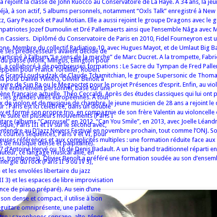
a rejoint la classe de John Ruocco au Conservatoire de La Haye. A 34 ans, la je
à, à son actif, 5 albums personnels, notamment “Oxls Talk” enregistré à New 
 Gary Peacock et Paul Motian. Elle a aussi rejoint le groupe Dragons avec le gu
patriotes Jozef Dumoulin et Dré Pallemaerts ainsi que l’ensemble Nâga avec 
n Cassiers. Diplômé du Conservatoire de Paris en 2010, Fidel Fourneyron est u
one. Membre du collectif Radiation 10, avec Hugues Mayot, et de Umlaut Big B
de ses prédécesseurs avaient décidé de
 participé à l’album “Le sens de la marche” de Marc Ducret. A la trompette, Fabr
s du passé (Monk, Mingus, Ellington pour
ris, a collaboré à de nombreuses formations : Le Sacre du Tympan de Fred Pall
ppelin pour Franck Tortillier, Robert
le Grand Loudsadzak de Claude Tchamitchian, le groupe Supersonic de Thom
la pour Daniel Yvinec), Olivier Benoît a
euvre de Sun Ra ou le Megaoctet pour le projet Présences d’esprit. Enfin, au vio
ire entièrement personnel, basé sur une
cène française actuelle, Théo Ceccaldi. Après des études classiques qui lui ont 
: les grandes villes européennes. A tout
ix de violon et de musique de chambre, le jeune musicien de 28 ans a rejoint le
r : Paris est ici célébrée, dans un double
y et formé son propre trio, en compagnie de son frère Valentin au violoncelle 
ne suite en plusieurs mouvements (Paris I
itare (albums “Carrousel” en 2012, “Can You Smile”, en 2013, avec Joelle Léandre
isque, Paris III et IV sur le second avec,
 entendre au D’Jazz Nevers Festival en novembre prochain, tout comme l’ONJ. Soi
 courtes séquences, Paris V et VI, pour
euses références et aux complicités multiples : une formation réduite face aux
s de musique dense et palpitante).
7 d’Antoine Hervé ou 16 de Denis Badault. A un big band traditionnel réparti en
auteur, ce langage musical allie, en
s, trombones), Olivier Benoît a préféré une formation soudée au son d’ensem
nergie du rock (Paris II 9 ou IV 3),
e et les envolées libertaire du jazz
I 3) et les espaces de libre improvisation
ence de piano préparé). Au sein d’une
son dense et compact, il utilise à bon
 guitare omniprésente, une palette
tre : saxophones soprano, alto, ténor,