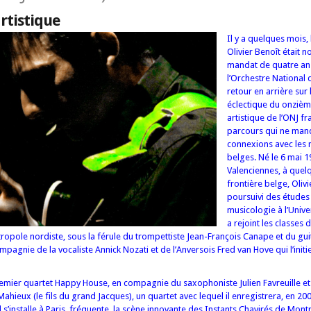
rtistique
Il y a quelques mois, 
Olivier Benoît était
mandat de quatre ans,
l’Orchestre National d
retour en arrière sur
éclectique du onzièm
artistique de l’ONJ fr
parcours qui ne man
connexions avec les 
belges. Né le 6 mai 1
Valenciennes, à quel
frontière belge, Olivi
poursuivi des études
musicologie à l’Univer
a rejoint les classes 
ropole nordiste, sous la férule du trompettiste Jean-François Canape et du gui
pagnie de la vocaliste Annick Nozati et de l’Anversois Fred van Hove qui l’initie
remier quartet Happy House, en compagnie du saxophoniste Julien Favreuille et
ahieux (le fils du grand Jacques), un quartet avec lequel il enregistrera, en 200
l s’installe à Paris, fréquente la scène innovante des Instants Chavirés de Montr