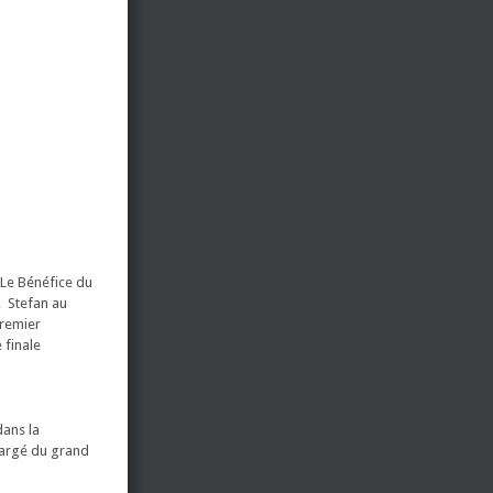
“Le Bénéfice du
, Stefan au
premier
 finale
dans la
hargé du grand