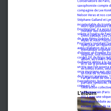
Conservatoire de Paris, 
saxophoniste compte déj
compagnie de Lee Konitz,
Nelson Veras et nos com
Stéphane Galland et Lyn
incontestable du tromb
Alors que plusieurs 
Dousteyssier, il a aussi
revisiter des oeuvre
soliste à l’opéra de Pa
Denis badault, Led Ze
de Jean-Rémy Guédon, 
Wyatt et Astor Piazzo
Pourquery revisitant l’o
opté pour un réperto
autre révélation de la s
thématique originale 
d’obtenir un Premier Pr
seigneur, tout honneu
cordes IXI de Régis Hub
album, au travers d’u
Guillaume Aktine à la gu
et II sur le premier d
un trio que l’on pourra
en bonus tracks, deux
onze musiciens aux séri
un total de 92 minute
de François Jeanneau, 1
Parfait reflet de son 
(saxophones, trompette
parfaite symbiose, l’é
compact. (2)
l’interaction collectiv
L’album
contemporain (Paris I
(III 1 avec une séqu
formation réduite au 
escient, autour de sa
sonore au large spec