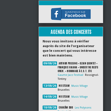
AGENDA DES CONCERTS
Nous vous invitons à vérifier
auprès du site de l’organisateur
que le concert qui vous intéresse
est bien maintenu.
ARTHUR POSSING + OZAIN QUINTET +
09/08/26
FRANÇOIS VAIANA + UNDER THE REEFS
ORCH. + HOMMAGE À E.S.T. ETC
Gaume Jazz Festival
Rossignol-
Tintiny
NO STEAM
13/08/26
Music Village
Bruxelles
NO STEAM
14/08/26
Music Village
Bruxelles
CHAKÂM DUO
18/08/26
Les Polysons