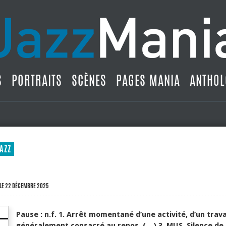
S
PORTRAITS
SCÈNES
PAGES MANIA
ANTHOL
AZZ
LE 22 DÉCEMBRE 2025
Pause : n.f. 1. Arrêt momentané d’une activité, d’un travai
généralement consacré au repos. (…) 3. MUS. Silence de 