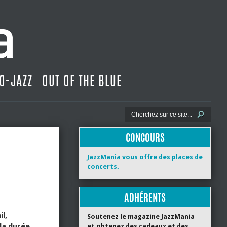
O-JAZZ
OUT OF THE BLUE
CONCOURS
JazzMania vous offre des places de
concerts.
ADHÉRENTS
l,
Soutenez le magazine JazzMania
la durée
et obtenez des cadeaux et des