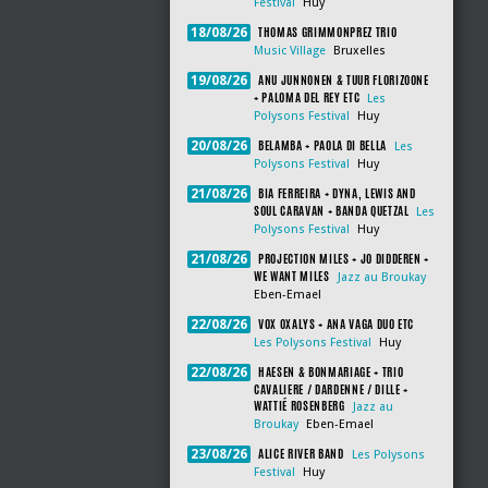
Festival
Huy
THOMAS GRIMMONPREZ TRIO
18/08/26
Music Village
Bruxelles
ANU JUNNONEN & TUUR FLORIZOONE
19/08/26
+ PALOMA DEL REY ETC
Les
Polysons Festival
Huy
BELAMBA + PAOLA DI BELLA
20/08/26
Les
Polysons Festival
Huy
BIA FERREIRA + DYNA, LEWIS AND
21/08/26
SOUL CARAVAN + BANDA QUETZAL
Les
Polysons Festival
Huy
PROJECTION MILES + JO DIDDEREN +
21/08/26
WE WANT MILES
Jazz au Broukay
Eben-Emael
VOX OXALYS + ANA VAGA DUO ETC
22/08/26
Les Polysons Festival
Huy
HAESEN & BONMARIAGE + TRIO
22/08/26
CAVALIERE / DARDENNE / DILLE +
WATTIÉ ROSENBERG
Jazz au
Broukay
Eben-Emael
ALICE RIVER BAND
23/08/26
Les Polysons
Festival
Huy