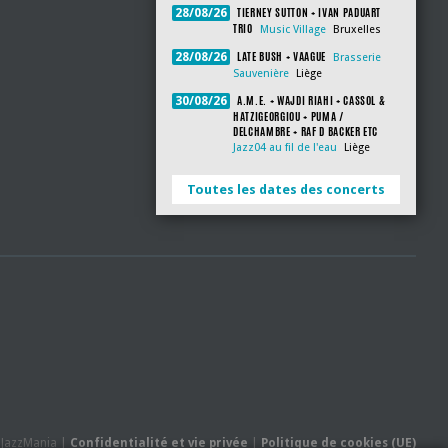
TIERNEY SUTTON + IVAN PADUART
28/08/26
TRIO
Music Village
Bruxelles
LATE BUSH + VAAGUE
28/08/26
Brasserie
Sauvenière
Liège
A.M.E. + WAJDI RIAHI + CASSOL &
30/08/26
HATZIGEORGIOU + PUMA /
DELCHAMBRE + RAF D BACKER ETC
Jazz04 au fil de l'eau
Liège
Toutes les dates des concerts
- JazzMania |
Confidentialité et vie privée
|
Politique de cookies (UE)