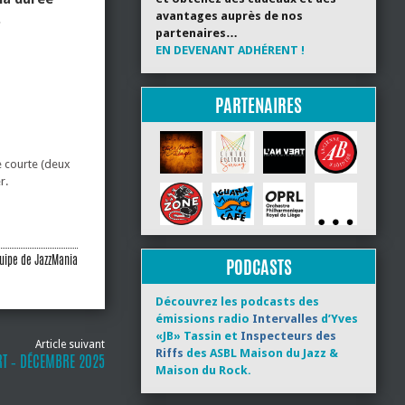
avantages auprès de nos
.
partenaires…
EN DEVENANT ADHÉRENT !
PARTENAIRES
e courte (deux
r.
uipe de JazzMania
PODCASTS
Découvrez les podcasts des
émissions radio
Intervalles
d’Yves
«JB» Tassin et
Inspecteurs des
Article suivant
Riffs
des ASBL Maison du Jazz &
RT ‐ DÉCEMBRE 2025
Maison du Rock.