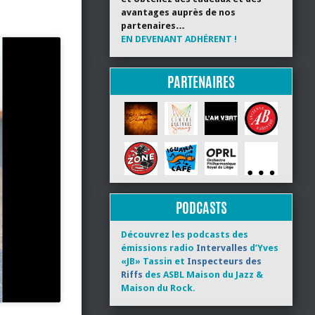
avantages auprès de nos
partenaires…
EN DEVENANT ADHÉRENT !
PARTENAIRES
PODCASTS
Découvrez les podcasts des
émissions radio
Intervalles
d’Yves
«JB» Tassin et
Inspecteurs des
Riffs
des ASBL Maison du Jazz &
Maison du Rock.