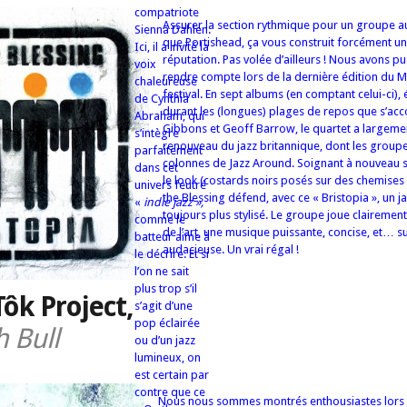
compatriote
Assurer la section rythmique pour un groupe au
Sienna Dahlen.
que Portishead, ça vous construit forcément un
Ici, il a invité la
réputation. Pas volée d’ailleurs ! Nous avons p
voix
rendre compte lors de la dernière édition du M
chaleureuse
festival. En sept albums (en comptant celui-ci),
de Cynthia
durant les (longues) plages de repos que s’ac
Abraham, qui
Gibbons et Geoff Barrow, le quartet a largemen
s’intègre
renouveau du jazz britannique, dont les groupe
parfaitement
colonnes de Jazz Around. Soignant à nouveau 
dans cet
le look (costards noirs posés sur des chemises
univers feutré
the Blessing défend, avec ce « Bristopia », un j
«
indie jazz »,
toujours plus stylisé. Le groupe joue clairement
comme le
de l’art, une musique puissante, concise, et… su
batteur aime à
audacieuse. Un vrai régal !
le décrire. Et si
l’on ne sait
plus trop s’il
ôk Project,
s’agit d’une
pop éclairée
h Bull
ou d’un jazz
lumineux, on
est certain par
contre que ce
Nous nous sommes montrés enthousiastes lors 