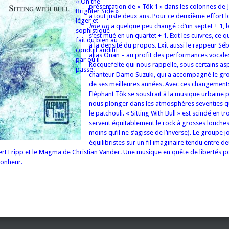
« On the
présentation de « Tôk 1 » dans les colonnes de J
Brighter Side »
a tout juste deux ans. Pour ce deuxième effort 
léger et
line up
a quelque peu changé : d’un septet + 1, l
sophistiqué
s’est mué en un quartet + 1. Exit les cuivres, ce q
fait du bien au
à la densité du propos. Exit aussi le rappeur Sé
conduit auditif
alias Onan – au profit des performances vocale
par où il
Rocquefelte qui nous rappelle, sous certains asp
passe.
chanteur Damo Suzuki, qui a accompagné le gr
de ses meilleures années. Avec ces changement
Eléphant Tôk se soustrait à la musique urbaine
nous plonger dans les atmosphères seventies q
le patchouli. « Sitting With Bull » est scindé en tr
servent équitablement le rock à grosses louches
moins qu’il ne s’agisse de l’inverse). Le groupe j
équilibristes sur un fil imaginaire tendu entre d
rt Fripp et le Magma de Christian Vander. Une musique en quête de libertés p
bonheur.