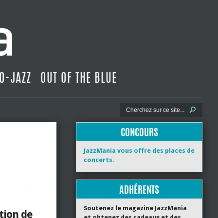
O-JAZZ
OUT OF THE BLUE
CONCOURS
JazzMania vous offre des places de
concerts.
ADHÉRENTS
Soutenez le magazine JazzMania
ction de
et obtenez des cadeaux et des