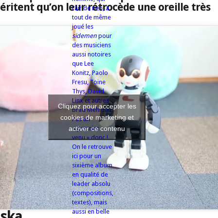
éritent qu’on leur rétrocède une oreille très
l’air de rien, a
tout de même
joué les
sidemen
pour
des musiciens
aussi notoires
que Lee
Konitz, Paolo
Fresu, Toine
Thys, David
Linx et autres
Cliquez pour accepter les
Brad Mehldau.
cookies de marketing et
Pas un
activer ce contenu
« premier
venu » donc !
On le retrouve
ici pour un
sixième album
en qualité de
leader absolu
(compositions,
textes), mais
ska,
aussi en belle