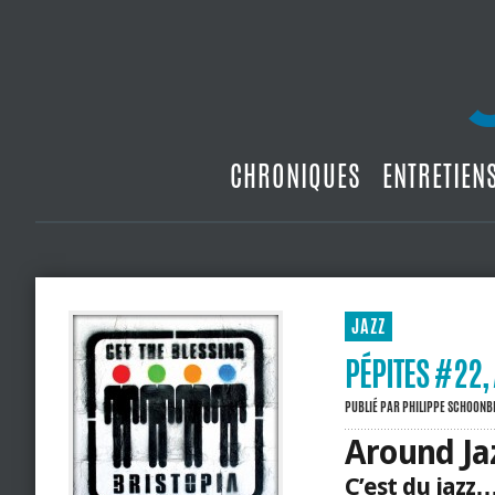
CHRONIQUES
ENTRETIEN
JAZZ
PÉPITES #22,
PUBLIÉ PAR
PHILIPPE SCHOON
Around Ja
C’est du jazz…