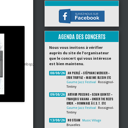
AGENDA DES CONCERTS
Nous vous invitons à vérifier
auprès du site de l’organisateur
que le concert qui vous intéresse
est bien maintenu.
nbsp;
AN PIERLÉ + STÉPHANE MERCIER +
08/08/26
ERIK TRUFFAZ + MAXIME BLESIN ETC
Gaume Jazz Festival
Rossignol-
Tintiny
ARTHUR POSSING + OZAIN QUINTET +
09/08/26
FRANÇOIS VAIANA + UNDER THE REEFS
ORCH. + HOMMAGE À E.S.T. ETC
Gaume Jazz Festival
Rossignol-
Tintiny
NO STEAM
13/08/26
Music Village
Bruxelles