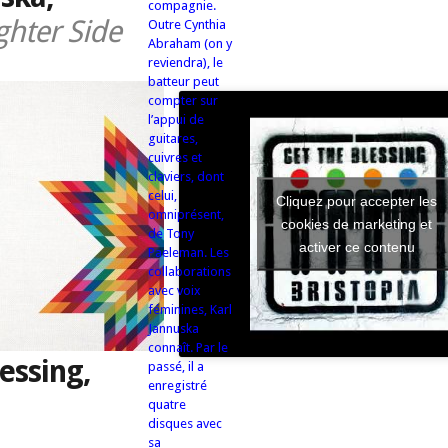
compagnie.
ghter Side
Outre Cynthia
Abraham (on y
reviendra), le
batteur peut
compter sur
l’appui de
guitares,
cuivres et
claviers, dont
celui,
Cliquez pour accepter les
omniprésent,
cookies de marketing et
de Tony
activer ce contenu
Paeleman. Les
collaborations
avec voix
féminines, Karl
Jannuska
connaît. Par le
lessing,
passé, il a
enregistré
quatre
disques avec
sa