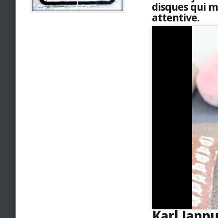
disques qui m
attentive.
Karl Jannu