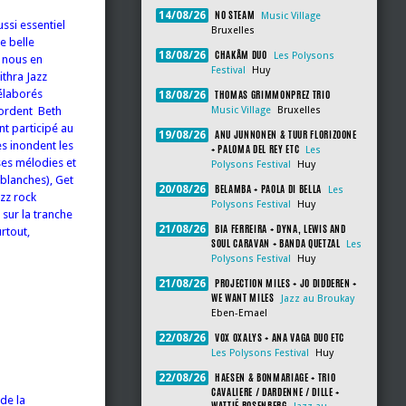
NO STEAM
14/08/26
Music Village
ssi essentiel
Bruxelles
e belle
CHAKÂM DUO
18/08/26
Les Polysons
u nous en
Festival
Huy
ithra Jazz
THOMAS GRIMMONPREZ TRIO
 élaborés
18/08/26
Music Village
Bruxelles
cordent Beth
t participé au
ANU JUNNONEN & TUUR FLORIZOONE
19/08/26
s inondent les
+ PALOMA DEL REY ETC
Les
ses mélodies et
Polysons Festival
Huy
 blanches), Get
BELAMBA + PAOLA DI BELLA
20/08/26
Les
azz rock
Polysons Festival
Huy
 sur la tranche
BIA FERREIRA + DYNA, LEWIS AND
21/08/26
rtout,
SOUL CARAVAN + BANDA QUETZAL
Les
Polysons Festival
Huy
PROJECTION MILES + JO DIDDEREN +
21/08/26
WE WANT MILES
Jazz au Broukay
Eben-Emael
VOX OXALYS + ANA VAGA DUO ETC
22/08/26
Les Polysons Festival
Huy
HAESEN & BONMARIAGE + TRIO
22/08/26
CAVALIERE / DARDENNE / DILLE +
de la
WATTIÉ ROSENBERG