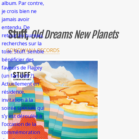
album. Par contre,
je crois bien ne
jamais avoir
entendu. De
Stuff,
Old Dreams New Planets
retour au bureau,
recherches sur la
GONDWANA RECORDS
toile. Stuff. semble
bénéficier des
faveurs de Flagey
(un fan club ?).
Actuellement en
résidence,
invitation à la
soirée spéciale qui
s’y est déroulée à
l’occasion de la
commémoration