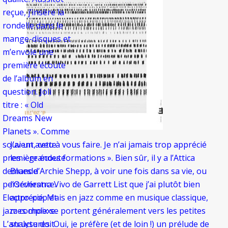
reçue, j’insère la
rondelle dans le
mange-disques et
m’envoie une
première écoute
de l’album en
question. Joli
titre : « Old
Dreams New
Planets ». Comme
J’ai un aveu à vous faire. Je n’ai jamais trop apprécié
souvent, cette
les « grandes formations ». Bien sûr, il y a l’Attica
première écoute
Blues d’Archie Shepp, à voir une fois dans sa vie, ou
demande
l’Orchestra Vivo de Garrett List que j’ai plutôt bien
persévérance.
apprécié. Mais en jazz comme en musique classique,
Electro-pop et
mes choix se portent généralement vers les petites
jazz complexe.
structures. Oui, je préfère (et de loin !) un prélude de
L’analyse doit