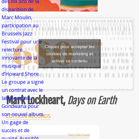
des dix ans de la
disparition de
Marc Moulin,
participation au
Brussels Jazz
Festival pour une
Cliquez pour accepter les
relecture
cookies de marketing et
innovante de la
activer ce contenu
musique
d’Howard Shore.
Le groupe a signé
un contrat avec le
Mark Lockheart,
Days on Earth
label anglais
Gondwana pour
son nouvel album.
EDITION RECORDS
Un gage de
succès et de
qualité. Aussitôt