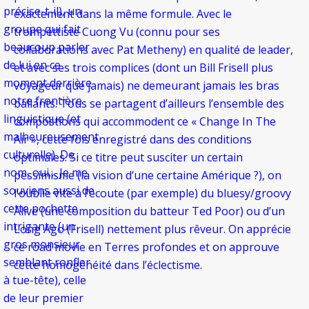
précise-t-il), un
exactement dans la même formule. Avec le
groupe qui fait
trompettiste Cuong Vu (connu pour ses
beaucoup parler
collaborations avec Pat Metheny) en qualité de leader,
de lui en ce
et avec ses trois complices (dont un Bill Frisell plus
moment derrière
voyageur que jamais) ne demeurant jamais les bras
notre frontière
ballants. Tous se partagent d’ailleurs l’ensemble des
linguistique (et
compostions qui accommodent ce « Change In The
malheureusement
Air », cette fois enregistré dans des conditions
culturelle). De
optimales. Si ce titre peut susciter un certain
nom, oui… Je me
pessimisme (la vision d’une certaine Amérique ?), on
souviens aussi de
l’oublie vite à l’écoute (par exemple) du bluesy/groovy
cette pochette
Alive (une composition du batteur Ted Poor) ou d’un
intrigante (un
Long Ago (Frisell) nettement plus rêveur. On apprécie
gros monsieur
ce road movie en Terres profondes et on approuve
semblant ronfler
cette homogénéité dans l’éclectisme.
à tue-tête), celle
de leur premier