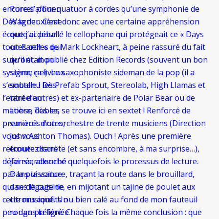
Purcell pour quatuor à cordes qu’une symphonie de
encore s’affiner.
Wagner. C’est donc avec une certaine appréhension
Dès la deuxième
que j’ai déballé le cellophane qui protégeait ce « Days
écoute et pour
on Earth » de Mark Lockheart, à peine rassuré du fait
toutes celles qui
qu’il était publié chez Edition Records (souvent un bon
suivront, mon
signe, ça !). Le saxophoniste sideman de la pop (il a
système nerveux
soutenu les Prefab Sprout, Stereolab, High Llamas et
s’emballe ! Dès
tant d’autres) et ex-partenaire de Polar Bear ou de
l’entrée en
Loose Tubes, se trouve ici en sextet ! Renforcé de
matière, dès les
surcroît d’un orchestre de trente musiciens (Direction
premières notes,
John Ashton Thomas). Ouch ! Après une première
vous vous
écoute discrète (et sans encombre, à ma surprise…),
retrouvez sans
j’ai réenclenché quelquefois le processus de lecture.
défense, absorbé
Dans la voiture, traçant la route dans le brouillard,
par la puissance
dans la cuisine, en mijotant un tajine de poulet aux
qui se dégage de
citrons confits ou bien calé au fond de mon fauteuil
cette musique. Un
rouge préféré. Chaque fois la même conclusion : que
peu dans la lignée