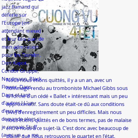
jazz flamand qui
déferle sur
l’Europe (en
attendant mieux)
et leur fais part de
mon admiration
pour les Donder,
Don Kapot,
Condor Gruppe,
Nordmann, Black
Nous nous étions quittés, il y a un an, avec un
Flower, Dans
hommage rendu au tromboniste Michael Gibbs sous
Dans et tant
la forme d’un cédé « Ballet » intéressant mais un peu
d’autres ! L’un
approximatif. Sans doute était-ce dû aux conditions
d’eux me
(live) d’enregistrement un peu difficiles. Mais nous
demande alors si
nous étions quittés en de bons termes, pas de malaise
je connais Stuff
entre nous à ce sujet-là. C’est donc avec beaucoup de
(avec un « . » me
plaisir que nous retrouvons le quartet en l’état,