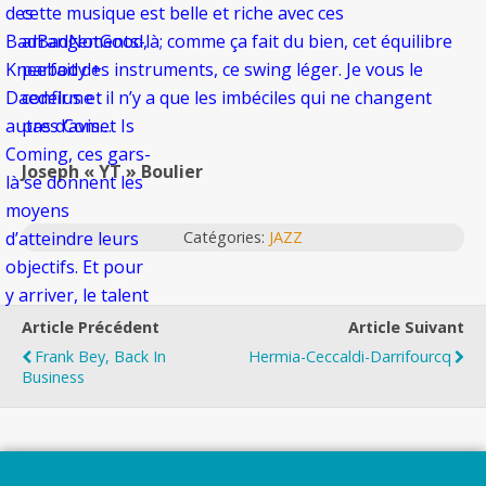
cette musique est belle et riche avec ces
des
arrangements-là; comme ça fait du bien, cet équilibre
BadBadNotGood,
parfait des instruments, ce swing léger. Je vous le
Kneebody +
confirme : il n’y a que les imbéciles qui ne changent
Daedelus et
pas d’avis…
autres Comet Is
Coming, ces gars-
Joseph « YT » Boulier
là se donnent les
moyens
Catégories:
JAZZ
d’atteindre leurs
objectifs. Et pour
y arriver, le talent
ne suffit pas.
Article Précédent
Article Suivant
Encore faut-il
Frank Bey, Back In
Hermia-Ceccaldi-Darrifourcq
Business
abandonner ses
complexes au
vestiaire, se
lancer à corps
Top