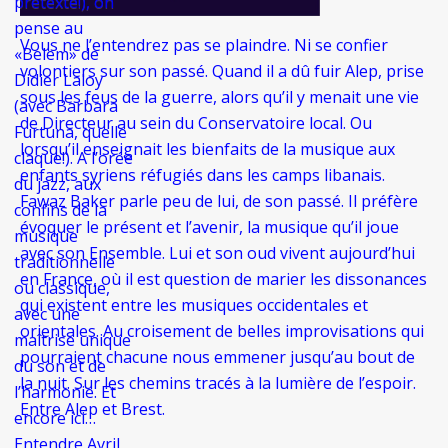
prétexte!), on
pense au
Vous ne l’entendrez pas se plaindre. Ni se confier
«Belem» de
volontiers sur son passé. Quand il a dû fuir Alep, prise
Didier Laloy
sous les feus de la guerre, alors qu’il y menait une vie
(avec Barbara
de Directeur au sein du Conservatoire local. Ou
Furtuna, quelle
lorsqu’il enseignait les bienfaits de la musique aux
claque!). A l’orée
enfants syriens réfugiés dans les camps libanais.
du jazz, aux
Fawaz Baker parle peu de lui, de son passé. Il préfère
confins de la
évoquer le présent et l’avenir, la musique qu’il joue
musique
avec son Ensemble. Lui et son oud vivent aujourd’hui
traditionnelle
en France, où il est question de marier les dissonances
ou classique,
qui existent entre les musiques occidentales et
avec une
orientales. Au croisement de belles improvisations qui
maîtrise unique
pourraient chacune nous emmener jusqu’au bout de
du son et de
la nuit. Sur les chemins tracés à la lumière de l’espoir.
l’harmonie. Et
Entre Alep et Brest.
encore ici…
Entendre Avril,