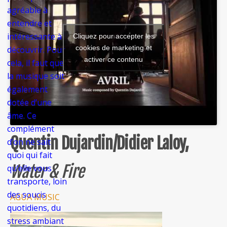
agréable à
entendre et
intéressante à
Cliquez pour accepter les
cookies de marketing et
découvrir. Pour
activer ce contenu
cela, il faut que
la musique soit
également
dotée d’une
âme. Ce
complément
Quentin Dujardin/Didier Laloy,
d’on ne sait
quoi qui fait
Water & Fire
qu’elle vous
transporte, loin
des soucis
AGUA MUSIC
quotidiens, du
stress ambiant