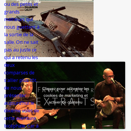
ou des petits et
grands
malheurs qui
nous guettent à
la sortie de la
salle. On ne sait
pas au juste ce
qui a retenu les
deux
comparses de
s’allier plus tôt,
de nous
Cliquez pour accepter les
présenter
cookies de marketing et
activer ce contenu
aujourd’hui le
dixième volet de
cette aventure
bicéphale. Car à