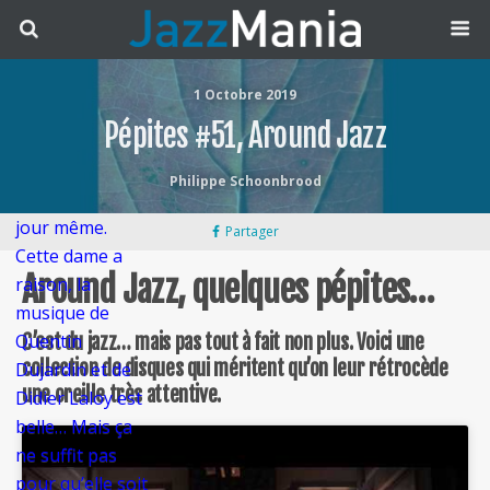
tout juste de
démarrer la
tournée «
1 Octobre 2019
Water & Fire »,
Pépites #51, Around Jazz
du nom de ce
cédé sorti de
Philippe Schoonbrood
pressage le
jour même.
Partager
Cette dame a
Around Jazz, quelques pépites…
raison, la
musique de
Quentin
C’est du jazz… mais pas tout à fait non plus. Voici une
collection de disques qui méritent qu’on leur rétrocède
Dujardin et de
une oreille très attentive.
Didier Laloy est
belle… Mais ça
ne suffit pas
pour qu’elle soit